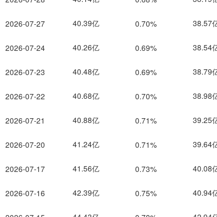
40.39亿
38.57
2026-07-27
0.70%
40.26亿
38.54
2026-07-24
0.69%
40.48亿
38.79
2026-07-23
0.69%
40.68亿
38.98
2026-07-22
0.70%
40.88亿
39.25
2026-07-21
0.71%
41.24亿
39.64
2026-07-20
0.71%
41.56亿
40.08
2026-07-17
0.73%
42.39亿
40.94
2026-07-16
0.75%
44.43亿
42.94