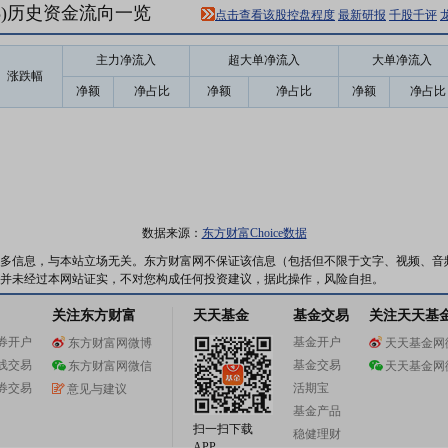
18)历史资金流向一览
点击查看该股控盘程度
最新研报
千股千评
主力净流入
超大单净流入
大单净流入
涨跌幅
净额
净占比
净额
净占比
净额
净占比
数据来源：
东方财富Choice数据
多信息，与本站立场无关。东方财富网不保证该信息（包括但不限于文字、视频、音
并未经过本网站证实，不对您构成任何投资建议，据此操作，风险自担。
关注东方财富
天天基金
基金交易
关注天天基
券开户
基金开户
东方财富网微博
天天基金网
线交易
基金交易
东方财富网微信
天天基金网
券交易
活期宝
意见与建议
基金产品
扫一扫下载
稳健理财
APP