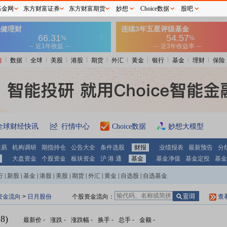
基金网
东方财富证券
东方财富期货
妙想
Choice数据
股吧
情
数据
全球
美股
港股
期货
外汇
黄金
银行
基金
理财
保险
全球财经快讯
行情中心
Choice数据
妙想大模型
交易
机构调研
期指持仓
公告大全
条件选股
财报
业绩报表
最新预告
分
大盘资金
个股资金
板块资金
沪 港 通
基金
基金净值
基金定投
基金
行
|
新股
|
基金
|
港股
|
美股
|
期货
|
外汇
|
黄金
|
自选股
|
自选基金
资金流向
>
日月股份
个股资金流向：
查
8)
最新价
-
涨跌
-
涨跌幅
-
换手
-
总手
-
金额
-