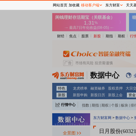
网站首页
加收藏
移动客户端
东方财富
天天
财经
焦点
股票
新股
期指
期权
行
数据中心
特色
龙虎榜单
融资融券
股权质押
大宗
新股
新股申购
新股日历
新股上会
资金
行情中心
指数
|
期指
|
期权
|
个股
|
板块
|
排
东方财富网
>
数据中心
>
日月股份(60321
全景图