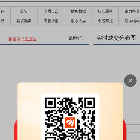
千评
公告
个股日历
财务数据
核心题材
主力持仓
交易
融资融券
高管持股
股东大会
个股研报
股本结构
实时成交分布图
更新时间
-
“财富号”入驻直达
主力净比：
类型
超大单净比：
超大单