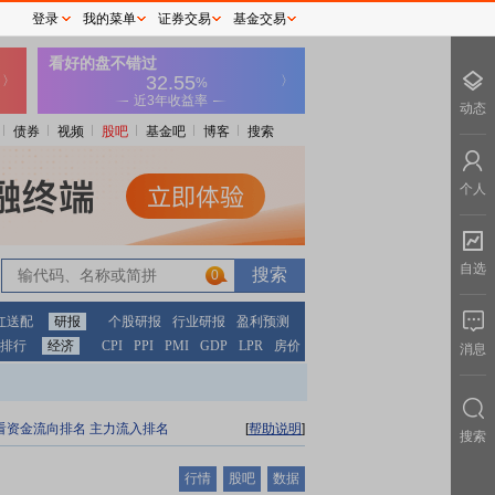
登录
我的菜单
证券交易
基金交易
动态
债券
视频
股吧
基金吧
博客
搜索
个人
自选
0
红送配
研报
个股研报
行业研报
盈利预测
排行
经济
CPI
PPI
PMI
GDP
LPR
房价
消息
看资金流向排名
主力流入排名
[
帮助说明
]
搜索
行情
股吧
数据