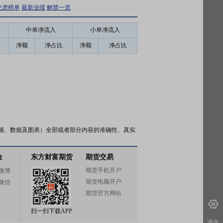
龙虎榜单
最新业绩
解禁一览
中单净流入
小单净流入
净额
净占比
净额
净占比
频、数据及图表）全部或者部分内容的准确性、真实
金
东方财富期货
期货交易
期货手机开户
微博
期货电脑开户
微信
期货官方网站
扫一扫下载APP
涉企