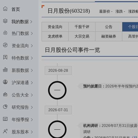
首页
日月股份(603218)
最新价
-
涨跌
-
涨跌
我的数据
资金流向
千股千评
公告
个股
2027-03-02
热门数据
龙虎榜单
大宗交易
融资融券
高管
资金流向
限售解禁日：
2027年03月02日
日月股份公司事件一览
特色数据
新股数据
2026-08-28
沪深港通
预约披露日：
2026年半年报预约2
公告大全
研究报告
2026-07-31
年报季报
机构调研：
2026年07月31日披
股东股本
调研