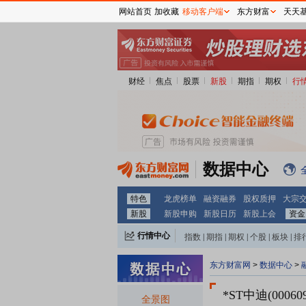
网站首页
加收藏
移动客户端
东方财富
天天
财经
焦点
股票
新股
期指
期权
行
数据中心
特色
龙虎榜单
融资融券
股权质押
大宗
新股
新股申购
新股日历
新股上会
资金
行情中心
指数
|
期指
|
期权
|
个股
|
板块
|
排
东方财富网
>
数据中心
>
*ST中迪(000609
全景图