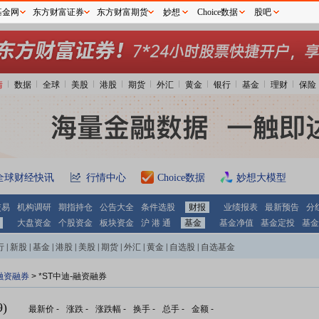
基金网
东方财富证券
东方财富期货
妙想
Choice数据
股吧
情
数据
全球
美股
港股
期货
外汇
黄金
银行
基金
理财
保险
全球财经快讯
行情中心
Choice数据
妙想大模型
交易
机构调研
期指持仓
公告大全
条件选股
财报
业绩报表
最新预告
分
大盘资金
个股资金
板块资金
沪 港 通
基金
基金净值
基金定投
基金
行
|
新股
|
基金
|
港股
|
美股
|
期货
|
外汇
|
黄金
|
自选股
|
自选基金
融资融券
>
*ST中迪-融资融券
)
最新价
-
涨跌
-
涨跌幅
-
换手
-
总手
-
金额
-