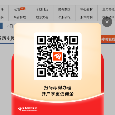
千评
公告
个股日历
财务数据
核心题材
主力持仓
交易
高管持股
股东大会
个股研报
股本结构
机构调研
3日
5日
10日
券历史图(
1
日)