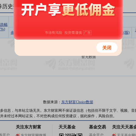
券历史数据(
1
日)
融资
涨跌幅
(%)
余额占流
买入额
偿还额
净买入
余额(元)
余额(元)
余量(股)
通市值比
(元)
(元)
(元)
暂无数据
数据来源：
东方财富Choice数据
多信息，与本站立场无关。东方财富网不保证该信息（包括但不限于文字、视频、音
并未经过本网站证实，不对您构成任何投资建议，据此操作，风险自担。
关注东方财富
天天基金
基金交易
关注天天基
券开户
基金开户
东方财富网微博
天天基金网