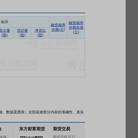
融券
融资融券
融资融券
余额差值
余额(元)
卖出量
偿还量
净卖出
(元)
(股)
(股)
(股)
频、数据及图表）全部或者部分内容的准确性、真实
金
东方财富期货
期货交易
期货手机开户
微博