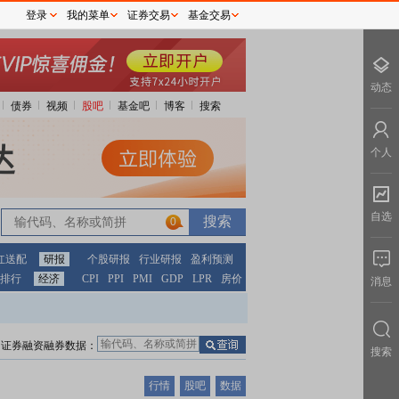
登录
我的菜单
证券交易
基金交易
动态
债券
视频
股吧
基金吧
博客
搜索
个人
自选
0
红送配
研报
个股研报
行业研报
盈利预测
排行
经济
CPI
PPI
PMI
GDP
LPR
房价
消息
证券融资融券数据：
搜索
行情
股吧
数据