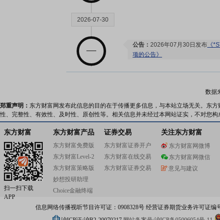
2026-07-30
公告：
2026年07月30日发布
《*
项的公告》
2026-07-24
数据
郑重声明：
东方财富网发布此信息的目的在于传播更多信息，与本站立场无关。东方
股权质押：
截止2026年07月24
性、完整性、有效性、及时性、原创性等。相关信息并未经过本网站证实，不对您构
2400.00万股，质押总笔数1笔
东方财富
东方财富产品
证券交易
关注东方财富
东方财富免费版
2026-07-17
东方财富证券开户
东方财富网微博
东方财富Level-2
东方财富在线交易
东方财富网微信
东方财富策略版
东方财富证券交易
意见与建议
股权质押：
截止2026年07月17
妙想投研助理
2400.00万股，质押总笔数1笔
扫一扫下载
公告：
2026年07月17日发布
《*
Choice金融终端
APP
州中鑫房地产开发有限公司诉讼
信息网络传播视听节目许可证：0908328号 经营证券期货业务许可证编号：91310