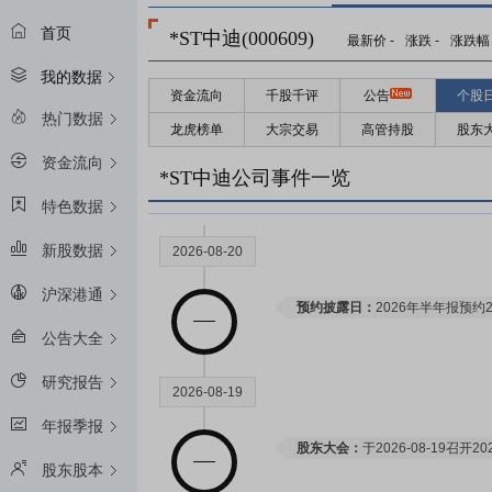
首页
*ST中迪(000609)
最新价
-
涨跌
-
涨跌幅
我的数据
资金流向
千股千评
公告
个股
热门数据
龙虎榜单
大宗交易
高管持股
股东
资金流向
*ST中迪公司事件一览
特色数据
新股数据
2026-08-20
沪深港通
预约披露日：
2026年半年报预约2
公告大全
研究报告
2026-08-19
年报季报
股东大会：
于2026-08-19召
股东股本