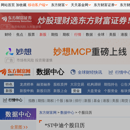
网站首页
加收藏
移动客户端
东方财富
天天基金网
东方财富证券
东方
财经
焦点
股票
新股
期指
期权
行情
数据
全球
美股
港股
数据中心
全球财经快讯
行情中
特色
龙虎榜单
融资融券
股权质押
大宗交易
机构调研
期指持仓
公告
新股
新股申购
新股日历
新股上会
资金
大盘资金
个股资金
板块
行情中心
指数
|
期指
|
期权
|
个股
|
板块
|
排行
|
新股
|
基金
|
港股
|
美股
|
期货
|
外汇
|
黄金
|
自选股
|
自选基金
东方财富网
>
数据中心
>
个股日历
*ST中迪个股日历
全景图