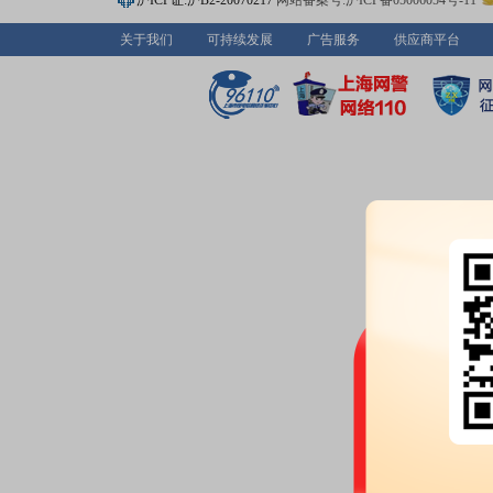
沪ICP证:沪B2-20070217
网站备案号:沪ICP备05006054号-11
2026-07-15
关于我们
可持续发展
广告服务
供应商平台
业绩预告：
2026年07月15日预告
-9100万元，变动-54.4%～-7.25
公告：
2026年07月15日发布
《*
2026年半年度业绩预告》
2026-07-10
股权质押：
截止2026年07月10
2400.00万股，质押总笔数1笔
2026-07-08
公告：
2026年07月08日发布
《*
庆中美恒置业有限公司诉讼进展
2026-07-07