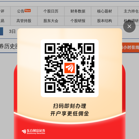
千评
公告
个股日历
财务数据
核心题材
主力持仓
交易
高管持股
股东大会
个股研报
股本结构
机构调研
3日
5日
10日
券历史图(
1
日)