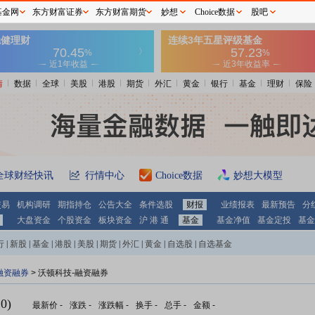
基金网
东方财富证券
东方财富期货
妙想
Choice数据
股吧
情
数据
全球
美股
港股
期货
外汇
黄金
银行
基金
理财
保险
全球财经快讯
行情中心
Choice数据
妙想大模型
交易
机构调研
期指持仓
公告大全
条件选股
财报
业绩报表
最新预告
分
大盘资金
个股资金
板块资金
沪 港 通
基金
基金净值
基金定投
基金
行
|
新股
|
基金
|
港股
|
美股
|
期货
|
外汇
|
黄金
|
自选股
|
自选基金
融资融券
>
沃顿科技-融资融券
0)
最新价
-
涨跌
-
涨跌幅
-
换手
-
总手
-
金额
-