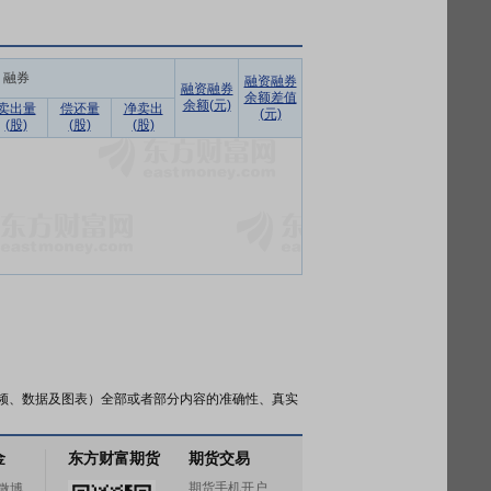
融券
融资融券
融资融券
余额差值
余额(元)
卖出量
偿还量
净卖出
(元)
(股)
(股)
(股)
频、数据及图表）全部或者部分内容的准确性、真实
金
东方财富期货
期货交易
期货手机开户
微博