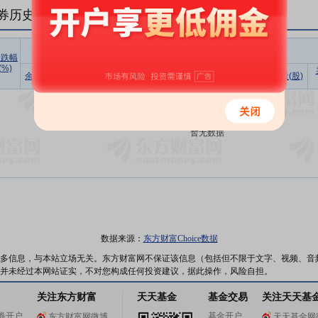
券历史数据(
1
日)
融资
涨跌幅
(%)
余额占流
买入额
偿还额
净买入
余额(元)
余额(元)
余量(股)
通市值比
(元)
(元)
(元)
暂无数据
数据来源：
东方财富Choice数据
多信息，与本站立场无关。东方财富网不保证该信息（包括但不限于文字、视频、音
并未经过本网站证实，不对您构成任何投资建议，据此操作，风险自担。
关注东方财富
天天基金
基金交易
关注天天基
券开户
基金开户
东方财富网微博
天天基金网