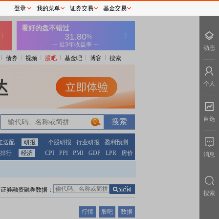
登录
我的菜单
证券交易
基金交易
动态
债券
视频
股吧
基金吧
博客
搜索
个人
自选
0
红送配
研报
个股研报
行业研报
盈利预测
排行
经济
CPI
PPI
PMI
GDP
LPR
房价
消息
证券融资融券数据：
搜索
行情
股吧
数据