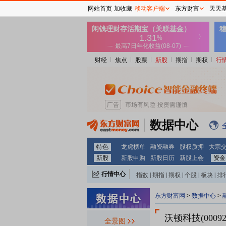
网站首页
加收藏
移动客户端
东方财富
天天
财经
焦点
股票
新股
期指
期权
行
数据中心
特色
龙虎榜单
融资融券
股权质押
大宗
新股
新股申购
新股日历
新股上会
资金
行情中心
指数
|
期指
|
期权
|
个股
|
板块
|
排
东方财富网
>
数据中心
>
沃顿科技(00092
全景图