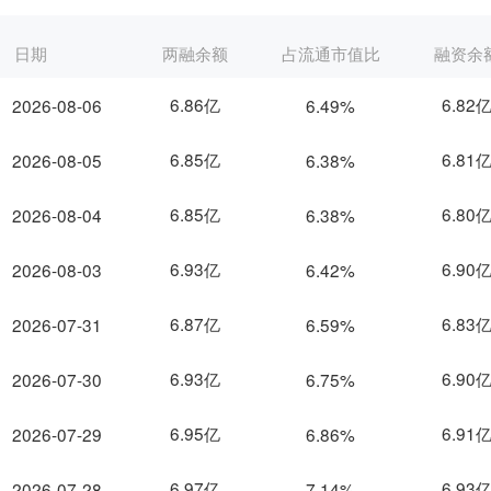
日期
两融余额
占流通市值比
融资余
6.86亿
6.82
2026-08-06
6.49%
6.85亿
6.81
2026-08-05
6.38%
6.85亿
6.80
2026-08-04
6.38%
6.93亿
6.90
2026-08-03
6.42%
6.87亿
6.83
2026-07-31
6.59%
6.93亿
6.90
2026-07-30
6.75%
6.95亿
6.91
2026-07-29
6.86%
6.97亿
6.93
2026-07-28
7.14%