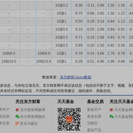
-
-
-
10派0.2
0.36
0.11
3.88
1.50
1.20
-2
-
-
-
10派1
0.75
0.06
3.85
1.50
1.17
-4
-
-
-
10派1
0.50
0.29
3.14
0.84
1.13
15
-
-
-
10派0.5
0.15
0.25
2.89
0.84
0.91
6
-
-
-
10派0.5
0.71
0.24
2.68
0.83
0.74
23
-
-
-
10派0.5
0.99
0.20
2.50
0.82
0.58
25
10转8.0
-
10转8.0
10派1
0.78
0.24
3.66
1.78
0.78
6
10转10.0
-
10转10.0
10派1
0.28
0.51
4.96
2.96
0.88
16
数据来源：
东方财富Choice数据
多信息，与本站立场无关。东方财富网不保证该信息（包括但不限于文字、视频、音
并未经过本网站证实，不对您构成任何投资建议，据此操作，风险自担。
关注东方财富
天天基金
基金交易
关注天天基
券开户
基金开户
东方财富网微博
天天基金网
线交易
基金交易
东方财富网微信
天天基金网
券交易
活期宝
意见与建议
基金产品