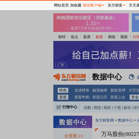
网站首页
加收藏
移动客户端
东方财富
天天
财经
焦点
股票
新股
期指
期权
行
数据中心
特色
龙虎榜单
融资融券
股权质押
大宗
新股
新股申购
新股日历
新股上会
资金
行情中心
指数
|
期指
|
期权
|
个股
|
板块
|
排
东方财富网
>
数据中心
>
万马股份(00227
全景图