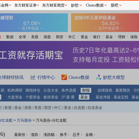
基金网
东方财富证券
东方财富期货
妙想
Choice数据
股吧
情
数据
全球
美股
港股
期货
外汇
黄金
银行
基金
理财
保险
全球财经快讯
行情中心
Choice数据
妙想大模型
交易
机构调研
期指持仓
公告大全
条件选股
财报
业绩报表
最新预告
分
大盘资金
个股资金
板块资金
沪 港 通
基金
基金净值
基金定投
基金
行
|
新股
|
基金
|
港股
|
美股
|
期货
|
外汇
|
黄金
|
自选股
|
自选基金
分红送配
>
万马股份
> 万马股份-分红送配
6)
最新价
-
涨跌
-
涨跌幅
-
换手
-
总手
-
金额
-