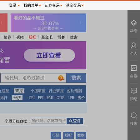
登录
我的菜单
证券交易
基金交易
动态
债券
视频
股吧
基金吧
博客
搜索
个人
自选
0
红送配
研报
个股研报
行业研报
盈利预测
排行
经济
CPI
PPI
PMI
GDP
LPR
房价
消息
个股分红数据：
搜索
行情
股吧
数据