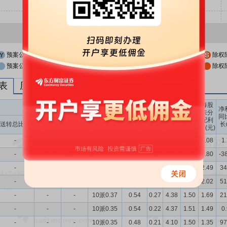
预案公布日
股权登记日
除权
预案公布日前一交易日
股权登记日前一交易日
除权
列表
历次分红派息与涨跌幅表现
每股
送转股份
现金分红
每股
每股
每股
净
未分
收益
净资
公积
同
配利
现金分红比
股息率
送转总比例
送股比例
转股比例
(元)
产(元)
金(元)
长
润(元)
例
（%）
-
-
-
10派0.55
0.52
0.34
6.08
1.41
3.08
1
-
-
-
10派0.5
0.35
0.34
5.57
1.42
2.80
-3
-
-
-
10派0.55
0.66
0.55
5.22
1.50
2.49
34
-
-
-
10派0.48
0.38
0.41
4.70
1.50
2.02
51
-
-
-
10派0.37
0.54
0.27
4.38
1.50
1.69
21
-
-
-
10派0.35
0.54
0.22
4.37
1.51
1.49
0
-
-
-
10派0.35
0.48
0.21
4.10
1.50
1.35
97