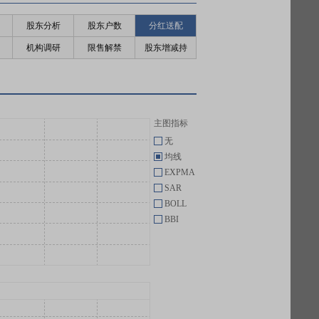
股东分析
股东户数
分红送配
机构调研
限售解禁
股东增减持
主图指标
无
均线
EXPMA
SAR
BOLL
BBI