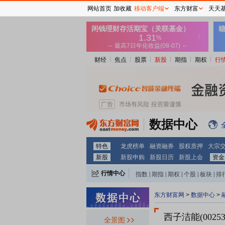
网站首页
加收藏
移动客户端
东方财富
天天
财经
焦点
股票
新股
期指
期权
行
数据中心
特色
龙虎榜单
融资融券
股权质押
大宗
新股
新股申购
新股日历
新股上会
资金
行情中心
指数
|
期指
|
期权
|
个股
|
板块
|
排
东方财富网
>
数据中心
>
西子洁能(00253
全景图