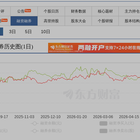
千评
公告
个股日历
财务数据
核心题材
主力持仓
易
融资融券
高管持股
股东大会
个股研报
股本结构
3日
5日
10日
券历史图(
1
日)