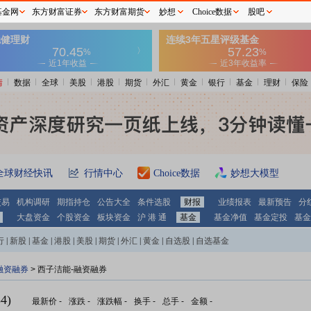
基金网
东方财富证券
东方财富期货
妙想
Choice数据
股吧
情
数据
全球
美股
港股
期货
外汇
黄金
银行
基金
理财
保险
全球财经快讯
行情中心
Choice数据
妙想大模型
交易
机构调研
期指持仓
公告大全
条件选股
财报
业绩报表
最新预告
分
大盘资金
个股资金
板块资金
沪 港 通
基金
基金净值
基金定投
基金
行
|
新股
|
基金
|
港股
|
美股
|
期货
|
外汇
|
黄金
|
自选股
|
自选基金
融资融券
>
西子洁能-融资融券
4)
最新价
-
涨跌
-
涨跌幅
-
换手
-
总手
-
金额
-