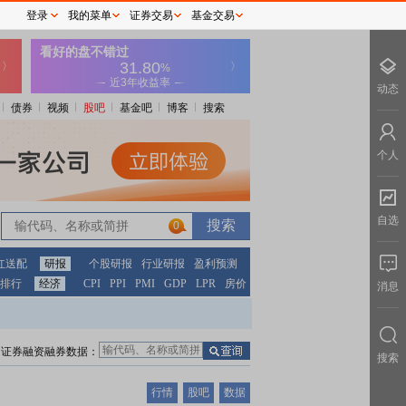
登录
我的菜单
证券交易
基金交易
动态
债券
视频
股吧
基金吧
博客
搜索
个人
自选
0
红送配
研报
个股研报
行业研报
盈利预测
排行
经济
CPI
PPI
PMI
GDP
LPR
房价
消息
证券融资融券数据：
搜索
行情
股吧
数据