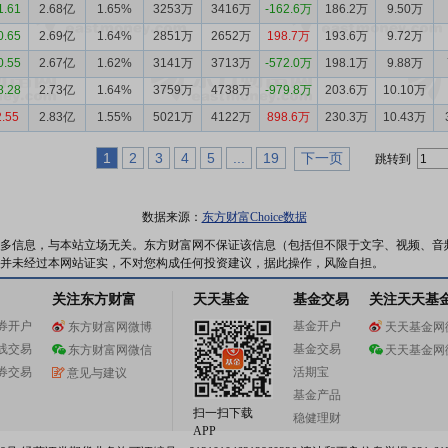
1.61
2.68亿
1.65%
3253万
3416万
-162.6万
186.2万
9.50万
0.65
2.69亿
1.64%
2851万
2652万
198.7万
193.6万
9.72万
0.55
2.67亿
1.62%
3141万
3713万
-572.0万
198.1万
9.88万
8.28
2.73亿
1.64%
3759万
4738万
-979.8万
203.6万
10.10万
2.55
2.83亿
1.55%
5021万
4122万
898.6万
230.3万
10.43万
1
2
3
4
5
...
19
下一页
跳转到
数据来源：
东方财富Choice数据
多信息，与本站立场无关。东方财富网不保证该信息（包括但不限于文字、视频、音
并未经过本网站证实，不对您构成任何投资建议，据此操作，风险自担。
关注东方财富
天天基金
基金交易
关注天天基
券开户
基金开户
东方财富网微博
天天基金网
线交易
基金交易
东方财富网微信
天天基金网
券交易
活期宝
意见与建议
基金产品
扫一扫下载
稳健理财
APP