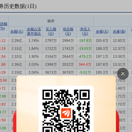
券历史数据(
1
日)
融资
涨跌幅
(%)
余额占流
买入额
偿还额
净买入
余额(元)
余额(元)
余量(股)
通市值比
(元)
(元)
(元)
5.12
2.29亿
1.74%
2797万
2994万
-197.8万
205.6万
12.85万
3.19
2.31亿
1.84%
1722万
1741万
-19.63万
188.3万
12.37万
4.54
2.32亿
1.90%
2164万
2644万
-479.2万
197.1万
13.36万
1.88
2.36亿
2.03%
2366万
2022万
344.4万
187.8万
13.31万
0.29
2.33亿
2.04%
3673万
3678万
-5.01万
195.3万
14.10万
0.04
2.33亿
2.04%
2518万
1105万
1414万
161.6万
11.70万
0.72
2.19亿
2.11%
881.9万
1161万
-279.0万
143.8万
11.46万
2.88
2.22亿
2.16%
1190万
1350万
-159.8万
145.9万
11.71万
3.63
2.23亿
2.11%
750.8万
809.2万
-58.48万
162.9万
12.70万
4.77
2.24亿
2.19%
686.1万
990.2万
-304.1万
158.0万
12.76万
3.59
2.27亿
2.11%
1168万
1201万
-33.13万
167.6万
12.89万
6.06
2.27亿
2.19%
883.6万
1540万
-656.4万
126.9万
10.11万