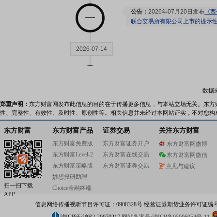
公告：
2026年07月20日发布
《西
联合交易所有限公司上市的提示
2026-07-14
研报：
2026年07月14日发布
《看
数据
机构调研：
2026年07月14日披
调研
郑重声明：
东方财富网发布此信息的目的在于传播更多信息，与本站立场无关。东方
性、完整性、有效性、及时性、原创性等。相关信息并未经过本网站证实，不对您构
2026-07-11
东方财富
东方财富产品
证券交易
关注东方财富
东方财富免费版
东方财富证券开户
东方财富网微博
公告：
2026年07月11日发布
《西
东方财富Level-2
东方财富在线交易
东方财富网微信
东方财富策略版
东方财富证券交易
意见与建议
业绩预告：
2026年07月11日预告
妙想投研助理
万元，变动-143.99%～-130.45%
扫一扫下载
Choice金融终端
APP
2026-07-09
信息网络传播视听节目许可证：0908328号 经营证券期货业务许可证编号：91310