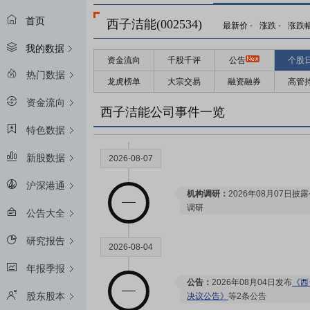
首页
西子洁能(002534)
最新价
-
涨跌
-
涨跌
我的数据
资金流向
千股千评
公告
个股
2026-08-25
热门数据
龙虎榜单
大宗交易
融资融券
高管
资金流向
预约披露日：
2026年半年报预约2
西子洁能公司事件一览
特色数据
新股数据
2026-08-07
沪深港通
机构调研：
2026年08月07日披
调研
公告大全
研究报告
2026-08-04
年报季报
公告：
2026年08月04日发布
《西
股东股本
决议公告》
等2条公告