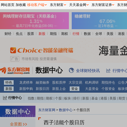
网站首页
加收藏
移动客户端
东方财富
天天基金网
东方财富证券
东方
财经
焦点
股票
新股
期指
期权
行情
数据
全球
美股
港股
数据中心
全球财经快讯
行情中
特色
龙虎榜单
融资融券
股权质押
大宗交易
机构调研
期指持仓
公告
新股
新股申购
新股日历
新股上会
资金
大盘资金
个股资金
板块
行情中心
指数
|
期指
|
期权
|
个股
|
板块
|
排行
|
新股
|
基金
|
港股
|
美股
|
期货
|
外汇
|
黄金
|
自选股
|
自选基金
东方财富网
>
数据中心
>
个股日历
西子洁能个股日历
全景图