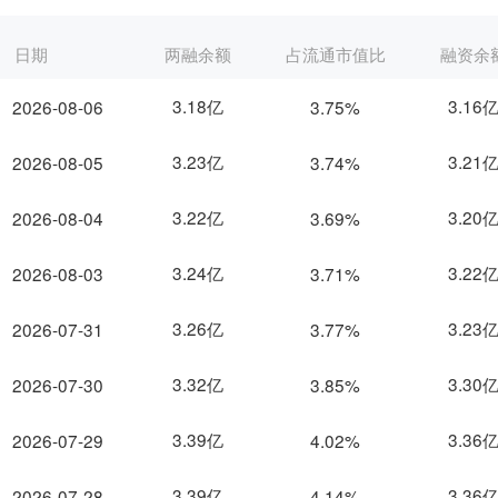
日期
两融余额
占流通市值比
融资余
3.18亿
3.16
2026-08-06
3.75%
3.23亿
3.21
2026-08-05
3.74%
3.22亿
3.20
2026-08-04
3.69%
3.24亿
3.22
2026-08-03
3.71%
3.26亿
3.23
2026-07-31
3.77%
3.32亿
3.30
2026-07-30
3.85%
3.39亿
3.36
2026-07-29
4.02%
3.39亿
3.36
2026-07-28
4.14%