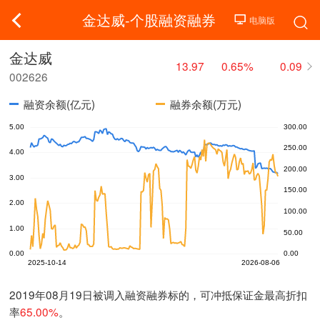
金达威-个股融资融券
金达威
13.97
0.65%
0.09
002626
融资余额(亿元)
融券余额(万元)
2019年08月19日被调入融资融券标的，可冲抵保证金最高折扣
率
65.00%
。