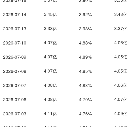
2026-07-15
3.90%
3.45亿
3.43
2026-07-14
3.92%
3.38亿
3.37
2026-07-13
3.98%
4.07亿
4.06
2026-07-10
4.88%
4.07亿
4.05
2026-07-09
4.89%
4.07亿
4.05
2026-07-08
4.85%
4.08亿
4.06
2026-07-07
4.83%
4.08亿
4.07
2026-07-06
4.70%
4.11亿
4.09
2026-07-03
4.76%