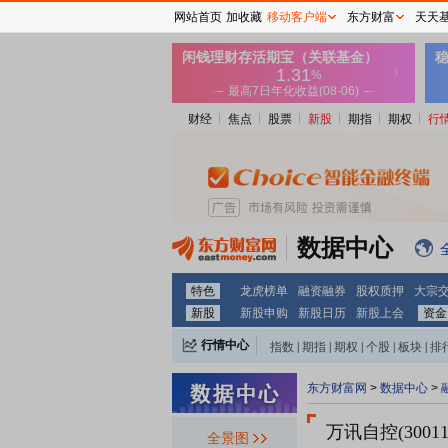
网站首页
加收藏
移动客户端
东方财富
天天
财经
焦点
股票
新股
期指
期权
行
数据中心
特色
龙虎榜单
融资融券
股权质押
大宗
新股
新股申购
新股日历
新股上会
资金
行情中心
指数
|
期指
|
期权
|
个股
|
板块
|
排
东方财富网
>
数据中心
>
万讯自控(30011
全景图