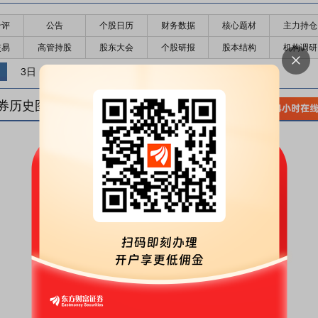
千评
公告
个股日历
财务数据
核心题材
主力持仓
交易
高管持股
股东大会
个股研报
股本结构
机构调研
3日
5日
10日
券历史图(
1
日)