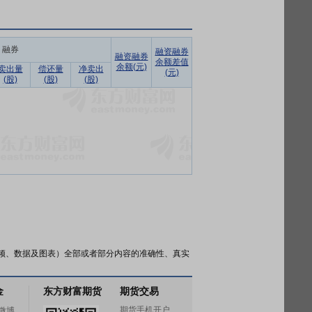
融券
融资融券
融资融券
余额差值
余额(元)
卖出量
偿还量
净卖出
(元)
(股)
(股)
(股)
频、数据及图表）全部或者部分内容的准确性、真实
金
东方财富期货
期货交易
期货手机开户
微博