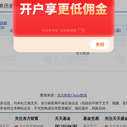
券历史数据(
1
日)
融资
涨跌幅
(%)
余额占流
买入额
偿还额
净买入
余额(元)
余额(元)
余量(股)
通市值比
(元)
(元)
(元)
暂无数据
数据来源：
东方财富Choice数据
多信息，与本站立场无关。东方财富网不保证该信息（包括但不限于文字、视频、音
并未经过本网站证实，不对您构成任何投资建议，据此操作，风险自担。
关注东方财富
天天基金
基金交易
关注天天基
券开户
基金开户
东方财富网微博
天天基金网