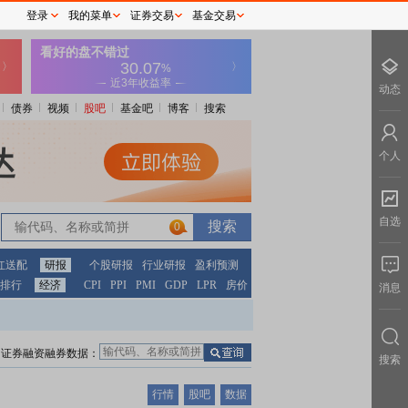
登录
我的菜单
证券交易
基金交易
动态
债券
视频
股吧
基金吧
博客
搜索
个人
自选
0
红送配
研报
个股研报
行业研报
盈利预测
排行
经济
CPI
PPI
PMI
GDP
LPR
房价
消息
证券融资融券数据：
搜索
行情
股吧
数据