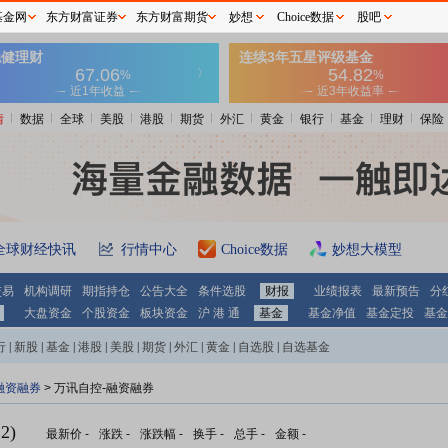
基金网
东方财富证券
东方财富期货
妙想
Choice数据
股吧
情
数据
全球
美股
港股
期货
外汇
黄金
银行
基金
理财
保险
全球财经快讯
行情中心
Choice数据
妙想大模型
交易
机构调研
期指持仓
公告大全
条件选股
财报
业绩报表
最新预告
分
大盘资金
个股资金
板块资金
沪 港 通
基金
基金净值
基金定投
基金
行
|
新股
|
基金
|
港股
|
美股
|
期货
|
外汇
|
黄金
|
自选股
|
自选基金
融资融券
>
万讯自控-融资融券
2)
最新价
-
涨跌
-
涨跌幅
-
换手
-
总手
-
金额
-