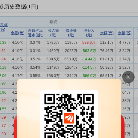
券历史数据(
1
日)
融资
涨跌幅
(%)
余额占流
买入额
偿还额
净买入
余额(元)
余额(元)
余量(股)
通市值比
(元)
(元)
(元)
0.38
4.16亿
3.37%
1785万
1185万
599.6万
112.1万
4.77万
4.61
4.10亿
3.31%
1459万
2023万
-563.8万
76.46万
3.24万
0.94
4.16亿
3.51%
639.5万
653.9万
-14.44万
61.81万
2.74万
0.18
4.16亿
3.54%
1149万
1264万
-114.5万
56.32万
2.52万
2.06
4.17亿
3.55%
758.3万
1344万
-586.0万
68.51万
3.06万
1.68
4.23亿
3.52%
870.6万
989.4万
-118.8万
172.6万
7.55万
0.90
4.24亿
3.47%
695.6万
844.2万
-148.6万
177.6万
7.64万
3.62
4.26亿
3.45%
1098万
1620万
-521.7万
172.0万
7.33万
4.55
4.31亿
3.62%
973.5万
1202万
-228.6万
166.6万
7.36万
0.89
4.33亿
3.48%
1376万
1663万
-286.0万
187.2万
7.89万
1.77
4.36亿
3.53%
1471万
1676万
-205.4万
181.5万
7.72万
1.90
4.38亿
3.61%
1648万
2841万
-1192万
163.3万
7.07万