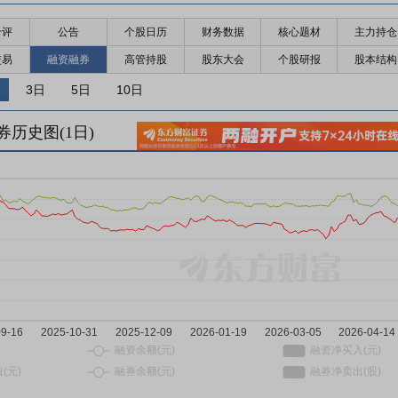
千评
公告
个股日历
财务数据
核心题材
主力持仓
交易
融资融券
高管持股
股东大会
个股研报
股本结构
3日
5日
10日
券历史图(
1
日)