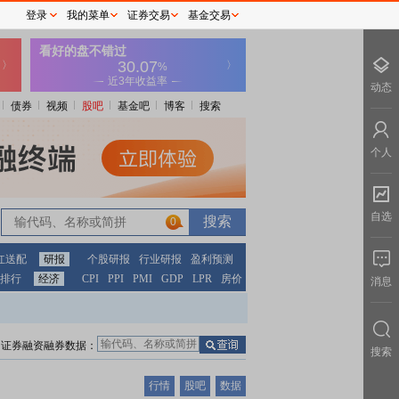
登录
我的菜单
证券交易
基金交易
动态
债券
视频
股吧
基金吧
博客
搜索
个人
自选
0
红送配
研报
个股研报
行业研报
盈利预测
排行
经济
CPI
PPI
PMI
GDP
LPR
房价
消息
证券融资融券数据：
搜索
行情
股吧
数据