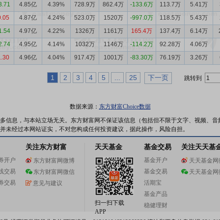
3.71
4.85亿
4.39%
728.9万
862.4万
-133.6万
113.7万
5.41万
0.05
4.87亿
4.24%
523.0万
1520万
-997.0万
118.5万
5.43万
1.54
4.97亿
4.22%
1326万
1161万
165.4万
137.4万
6.14万
2.74
4.95亿
4.14%
1032万
1146万
-114.2万
92.28万
4.06万
1.30
4.96亿
4.04%
917.4万
1001万
-83.30万
76.19万
3.26万
1
2
3
4
5
...
25
下一页
跳转到
数据来源：
东方财富Choice数据
多信息，与本站立场无关。东方财富网不保证该信息（包括但不限于文字、视频、音
并未经过本网站证实，不对您构成任何投资建议，据此操作，风险自担。
关注东方财富
天天基金
基金交易
关注天天基
券开户
基金开户
东方财富网微博
天天基金网
线交易
基金交易
东方财富网微信
天天基金网
券交易
活期宝
意见与建议
基金产品
扫一扫下载
稳健理财
APP