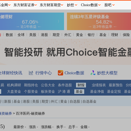
基金网
东方财富证券
东方财富期货
妙想
Choice数据
股吧
情
数据
全球
美股
港股
期货
外汇
黄金
银行
基金
理财
保险
全球财经快讯
行情中心
Choice数据
妙想大模型
交易
机构调研
期指持仓
公告大全
条件选股
财报
业绩报表
最新预告
分
大盘资金
个股资金
板块资金
沪 港 通
基金
基金净值
基金定投
基金
行
|
新股
|
基金
|
港股
|
美股
|
期货
|
外汇
|
黄金
|
自选股
|
自选基金
融资融券
>
百洋医药-融资融券
5)
最新价
-
涨跌
-
涨跌幅
-
换手
-
总手
-
金额
-