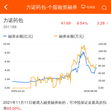
力诺药包-个股融资融券
力诺药包
41.69
8.54%
3.28
301188
融资余额(亿元)
融券余额(万元)
2021年11月11日被调入融资融券标的，可冲抵保证金最高折扣
率
65.00%
。