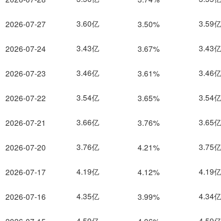
3.60亿
3.59
2026-07-27
3.50%
3.43亿
3.43
2026-07-24
3.67%
3.46亿
3.46
2026-07-23
3.61%
3.54亿
3.54
2026-07-22
3.65%
3.66亿
3.65
2026-07-21
3.76%
3.76亿
3.75
2026-07-20
4.21%
4.19亿
4.19
2026-07-17
4.12%
4.35亿
4.34
2026-07-16
3.99%
4.59亿
4.59