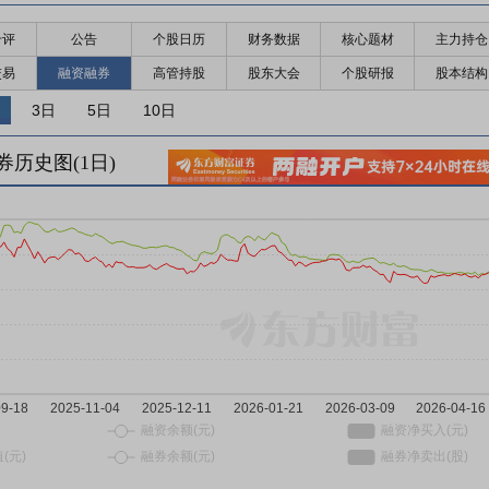
千评
公告
个股日历
财务数据
核心题材
主力持仓
交易
融资融券
高管持股
股东大会
个股研报
股本结构
3日
5日
10日
券历史图(
1
日)