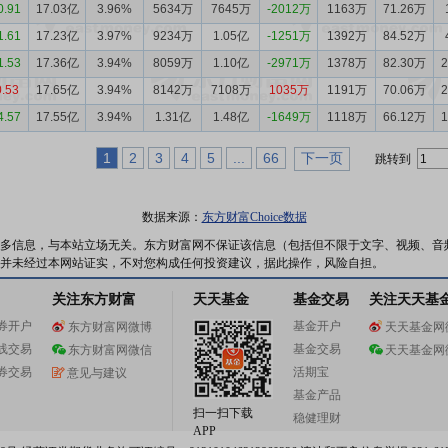
0.91
17.03亿
3.96%
5634万
7645万
-2012万
1163万
71.26万
1.61
17.23亿
3.97%
9234万
1.05亿
-1251万
1392万
84.52万
1.53
17.36亿
3.94%
8059万
1.10亿
-2971万
1378万
82.30万
0.53
17.65亿
3.94%
8142万
7108万
1035万
1191万
70.06万
4.57
17.55亿
3.94%
1.31亿
1.48亿
-1649万
1118万
66.12万
1
2
3
4
5
...
66
下一页
跳转到
数据来源：
东方财富Choice数据
多信息，与本站立场无关。东方财富网不保证该信息（包括但不限于文字、视频、音
并未经过本网站证实，不对您构成任何投资建议，据此操作，风险自担。
关注东方财富
天天基金
基金交易
关注天天基
券开户
基金开户
东方财富网微博
天天基金网
线交易
基金交易
东方财富网微信
天天基金网
券交易
活期宝
意见与建议
基金产品
扫一扫下载
稳健理财
APP