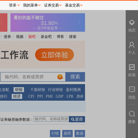
登录
我的菜单
证券交易
基金交易
动态
债券
视频
股吧
基金吧
博客
搜索
个人
自选
0
红送配
研报
个股研报
行业研报
盈利预测
排行
经济
CPI
PPI
PMI
GDP
LPR
房价
消息
证券融资融券数据：
搜索
行情
股吧
数据