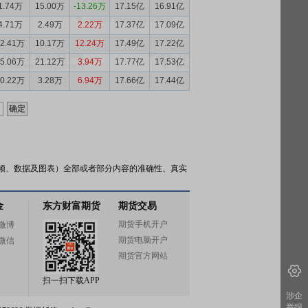
1.74万
15.00万
-13.26万
17.15亿
16.91亿
4.71万
2.49万
2.22万
17.37亿
17.09亿
22.41万
10.17万
12.24万
17.49亿
17.22亿
25.06万
21.12万
3.94万
17.77亿
17.53亿
10.22万
3.28万
6.94万
17.66亿
17.44亿
频、数据及图表）全部或者部分内容的准确性、真实
金
东方财富期货
期货交易
期货手机开户
微博
期货电脑开户
微信
期货官方网站
扫一扫下载APP
涉企
举报