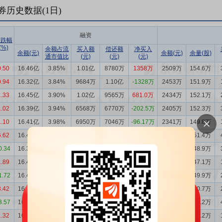
券历史数据(
1
日)
融资
涨跌幅
(%)
余额占流
买入额
偿还额
净买入
余额(元)
余额(元)
余量(股)
通市值比
(元)
(元)
(元)
0.50
16.46亿
3.85%
1.01亿
8780万
1358万
2509万
154.6万
0.94
16.32亿
3.84%
9684万
1.10亿
-1328万
2453万
151.9万
1.33
16.45亿
3.90%
1.02亿
9565万
681.0万
2434万
152.1万
1.02
16.39亿
3.94%
6568万
6770万
-202.5万
2405万
152.3万
1.10
16.41亿
3.98%
6950万
7046万
-96.17万
2341万
149.8万
6.62
16.42亿
4.03%
1.16亿
1.12亿
331.4万
2340万
151.4万
0.34
16.38亿
4.29%
3274万
3828万
-554.5万
2158万
148.9万
1.89
16.44亿
4.29%
3439万
3627万
-188.8万
2140万
147.1万
1.72
16.46亿
4.37%
2578万
2850万
-272.2万
2140万
149.9万
3.42
16.48亿
4.31%
2838万
3702万
-864.2万
2190万
150.7万
3.57
16.57亿
4.48%
2393万
3067万
-673.8万
2124万
151.2万
1.32
16.64亿
4.33%
5874万
3671万
2203万
2145万
147.2万