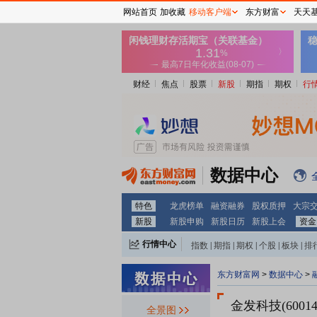
网站首页
加收藏
移动客户端
东方财富
天天
财经
焦点
股票
新股
期指
期权
行
数据中心
特色
龙虎榜单
融资融券
股权质押
大宗
新股
新股申购
新股日历
新股上会
资金
行情中心
指数
|
期指
|
期权
|
个股
|
板块
|
排
东方财富网
>
数据中心
>
金发科技(60014
全景图