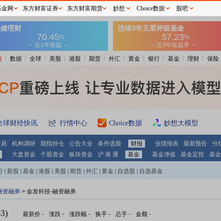
基金网
东方财富证券
东方财富期货
妙想
Choice数据
股吧
情
数据
全球
美股
港股
期货
外汇
黄金
银行
基金
理财
保险
全球财经快讯
行情中心
Choice数据
妙想大模型
交易
机构调研
期指持仓
公告大全
条件选股
财报
业绩报表
最新预告
分
大盘资金
个股资金
板块资金
沪 港 通
基金
基金净值
基金定投
基金
行
|
新股
|
基金
|
港股
|
美股
|
期货
|
外汇
|
黄金
|
自选股
|
自选基金
融资融券
>
金发科技-融资融券
3)
最新价
-
涨跌
-
涨跌幅
-
换手
-
总手
-
金额
-