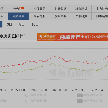
千评
公告
个股日历
财务数据
核心题材
主力持仓
交易
融资融券
高管持股
股东大会
个股研报
股本结构
3日
5日
10日
券历史图(
1
日)