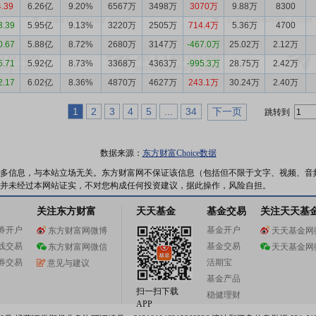
4.39
6.26亿
9.20%
6567万
3498万
3070万
9.88万
8300
3.39
5.95亿
9.13%
3220万
2505万
714.4万
5.36万
4700
0.67
5.88亿
8.72%
2680万
3147万
-467.0万
25.02万
2.12万
5.71
5.92亿
8.73%
3368万
4363万
-995.3万
28.75万
2.42万
2.17
6.02亿
8.36%
4870万
4627万
243.1万
30.24万
2.40万
1
2
3
4
5
...
34
下一页
跳转到
数据来源：
东方财富Choice数据
多信息，与本站立场无关。东方财富网不保证该信息（包括但不限于文字、视频、音
并未经过本网站证实，不对您构成任何投资建议，据此操作，风险自担。
关注东方财富
天天基金
基金交易
关注天天基
券开户
基金开户
东方财富网微博
天天基金网
线交易
基金交易
东方财富网微信
天天基金网
券交易
活期宝
意见与建议
基金产品
扫一扫下载
稳健理财
APP