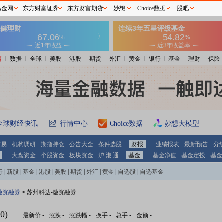
基金网
东方财富证券
东方财富期货
妙想
Choice数据
股吧
情
数据
全球
美股
港股
期货
外汇
黄金
银行
基金
理财
保险
全球财经快讯
行情中心
Choice数据
妙想大模型
交易
机构调研
期指持仓
公告大全
条件选股
财报
业绩报表
最新预告
分
大盘资金
个股资金
板块资金
沪 港 通
基金
基金净值
基金定投
基金
行
|
新股
|
基金
|
港股
|
美股
|
期货
|
外汇
|
黄金
|
自选股
|
自选基金
融资融券
>
苏州科达-融资融券
0)
最新价
-
涨跌
-
涨跌幅
-
换手
-
总手
-
金额
-