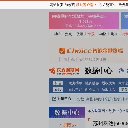
网站首页
加收藏
移动客户端
东方财富
天天
财经
焦点
股票
新股
期指
期权
行
数据中心
特色
龙虎榜单
融资融券
股权质押
大宗
新股
新股申购
新股日历
新股上会
资金
行情中心
指数
|
期指
|
期权
|
个股
|
板块
|
排
东方财富网
>
数据中心
>
苏州科达(60366
全景图