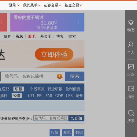
登录
我的菜单
证券交易
基金交易
动态
债券
视频
股吧
基金吧
博客
搜索
个人
自选
1
红送配
研报
个股研报
行业研报
盈利预测
排行
经济
CPI
PPI
PMI
GDP
LPR
房价
消息
证券融资融券数据：
搜索
行情
股吧
数据