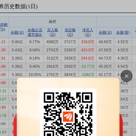
券历史数据(
1
日)
融资
涨跌幅
(%)
余额占流
买入额
偿还额
净买入
余额(元)
余额(元)
余量(股)
通市值比
(元)
(元)
(元)
4.21
5.46亿
8.77%
4060万
3727万
333.0万
49.60万
4.55万
1.95
5.43亿
9.08%
2753万
2330万
423.0万
47.59万
4.55万
2.91
5.39亿
9.19%
3132万
2838万
294.6万
44.73万
4.36万
6.86
5.36亿
9.40%
2919万
2930万
-10.77万
45.26万
4.54万
5.66
5.36亿
10.05%
2752万
3834万
-1082万
42.17万
4.52万
9.96
5.47亿
10.83%
3594万
3363万
231.2万
39.12万
4.43万
2.31
5.44亿
11.86%
1175万
1471万
-296.0万
35.17万
4.38万
3.07
5.47亿
11.65%
2232万
2323万
-91.00万
29.10万
3.54万
9.99
5.48亿
11.31%
3474万
990.0万
2484万
30.19万
3.56万
1.78
5.23亿
11.88%
804.7万
885.1万
-80.35万
27.37万
3.55万
0.00
5.24亿
11.68%
674.9万
1023万
-348.3万
17.51万
2.23万
1.63
5.28亿
11.76%
1397万
1344万
53.12万
6.12万
7800