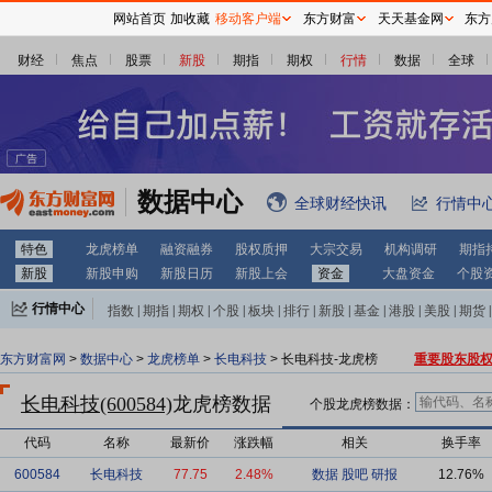
网站首页
加收藏
移动客户端
东方财富
天天基金网
东方
财经
焦点
股票
新股
期指
期权
行情
数据
全球
数据中心
全球财经快讯
行情中
特色
龙虎榜单
融资融券
股权质押
大宗交易
机构调研
期指
新股
新股申购
新股日历
新股上会
资金
大盘资金
个股
行情中心
指数
|
期指
|
期权
|
个股
|
板块
|
排行
|
新股
|
基金
|
港股
|
美股
|
期货
|
外汇
|
黄金
|
自选股
|
自选基金
东方财富网
>
数据中心
>
龙虎榜单
>
长电科技
> 长电科技-龙虎榜
重要股东股
长电科技(600584)
龙虎榜数据
个股龙虎榜数据：
代码
名称
最新价
涨跌幅
相关
换手率
600584
长电科技
77.75
2.48%
数据
股吧
研报
12.76%