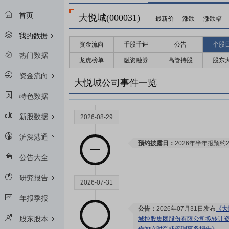
首页
大悦城(000031)
最新价
-
涨跌
-
涨跌幅
-
我的数据
资金流向
千股千评
公告
个股
热门数据
龙虎榜单
融资融券
高管持股
股东
资金流向
大悦城公司事件一览
特色数据
新股数据
2026-08-29
沪深港通
预约披露日：
2026年半年报预约2
公告大全
研究报告
2026-07-31
年报季报
公告：
2026年07月31日发布
《大
股东股本
城控股集团股份有限公司拟转让资