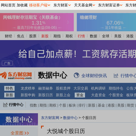
网站首页
加收藏
移动客户端
东方财富
天天基金网
东方财富证券
东方
财经
焦点
股票
新股
期指
期权
行情
数据
全球
美股
港股
数据中心
全球财经快讯
行情中
特色
龙虎榜单
融资融券
股权质押
大宗交易
机构调研
期指持仓
公告
新股
新股申购
新股日历
新股上会
资金
大盘资金
个股资金
板块
行情中心
指数
|
期指
|
期权
|
个股
|
板块
|
排行
|
新股
|
基金
|
港股
|
美股
|
期货
|
外汇
|
黄金
|
自选股
|
自选基金
东方财富网
>
数据中心
>
个股日历
大悦城个股日历
全景图