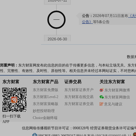
2026-07-11
公告：
2026年07月11日发布
《大
公告》
等5条公告
2026-06-30
公告：
2026年06月30日发布
《大
数据
司债券受托管理事务报告(2025年
郑重声明：
东方财富网发布此信息的目的在于传播更多信息，与本站立场无关。东方
性、完整性、有效性、及时性、原创性等。相关信息并未经过本网站证实，不对您构
2026-06-22
东方财富
东方财富产品
证券交易
关注东方财富
东方财富免费版
东方财富证券开户
东方财富网微博
公告：
2026年06月22日发布
《大
东方财富Level-2
东方财富在线交易
东方财富网微信
关债券2026年跟踪评级报告(22大悦
东方财富策略版
东方财富证券交易
意见与建议
告
妙想投研助理
扫一扫下载
Choice金融终端
2026-06-09
APP
信息网络传播视听节目许可证：0908328号 经营证券期货业务许可证编号：91310
公告：
2026年06月09日发布
《大