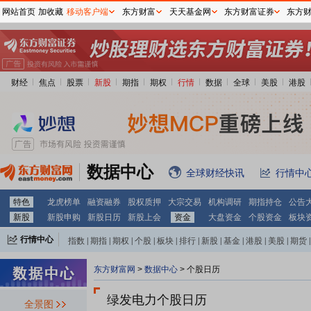
网站首页
加收藏
移动客户端
东方财富
天天基金网
东方财富证券
东方
财经
焦点
股票
新股
期指
期权
行情
数据
全球
美股
港股
数据中心
全球财经快讯
行情中
特色
龙虎榜单
融资融券
股权质押
大宗交易
机构调研
期指持仓
公告
新股
新股申购
新股日历
新股上会
资金
大盘资金
个股资金
板块
行情中心
指数
|
期指
|
期权
|
个股
|
板块
|
排行
|
新股
|
基金
|
港股
|
美股
|
期货
|
外汇
|
黄金
|
自选股
|
自选基金
东方财富网
>
数据中心
>
个股日历
绿发电力个股日历
全景图