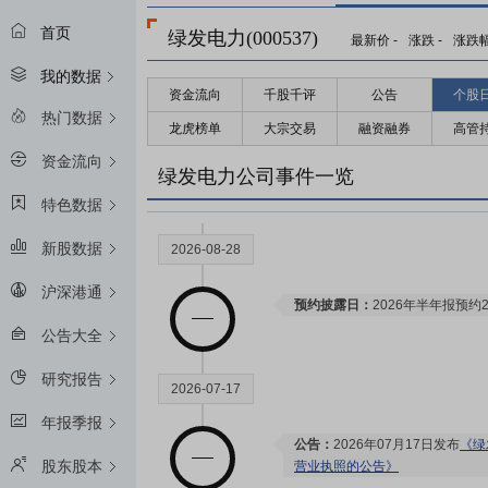
首页
绿发电力(000537)
最新价
-
涨跌
-
涨跌
我的数据
资金流向
千股千评
公告
个股
热门数据
龙虎榜单
大宗交易
融资融券
高管
资金流向
绿发电力公司事件一览
特色数据
新股数据
2026-08-28
沪深港通
预约披露日：
2026年半年报预约2
公告大全
研究报告
2026-07-17
年报季报
公告：
2026年07月17日发布
《绿
股东股本
营业执照的公告》