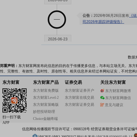
2026-06-26
公告：
2026年06月26日发布
《绿
司2026年跟踪评级报告》
2026-06-23
研报：
2026年06月23日发布
《绿
数据
色能源服务商，风光储业务协同
郑重声明：
东方财富网发布此信息的目的在于传播更多信息，与本站立场无关。东方
性、完整性、有效性、及时性、原创性等。相关信息并未经过本网站证实，不对您构
2026-06-18
东方财富
东方财富产品
证券交易
关注东方财富
东方财富免费版
东方财富证券开户
东方财富网微博
机构调研：
2026年06月18日披
东方财富Level-2
东方财富在线交易
东方财富网微信
调研
东方财富策略版
东方财富证券交易
意见与建议
分红：
2026年06月18日公布2
妙想投研助理
月25日；除权除息日：2026年06
扫一扫下载
扣税后1.08元)[正式]
Choice金融终端
APP
机构调研：
2026年06月18日披
信息网络传播视听节目许可证：0908328号 经营证券期货业务许可证编号：91310
调研
公告：
2026年06月18日发布
《绿