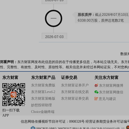
2026-07-10
股权质押：
截止2026年07月10
6338.00万股，质押总笔数2笔
2026-07-03
股权质押：
截止2026年07月03
数据
6338.00万股，质押总笔数2笔
郑重声明：
东方财富网发布此信息的目的在于传播更多信息，与本站立场无关。东方
性、完整性、有效性、及时性、原创性等。相关信息并未经过本网站证实，不对您构
2026-06-26
东方财富
东方财富产品
证券交易
关注东方财富
东方财富免费版
东方财富证券开户
东方财富网微博
股权质押：
截止2026年06月26
东方财富Level-2
东方财富在线交易
东方财富网微信
6338.00万股，质押总笔数2笔
东方财富策略版
东方财富证券交易
意见与建议
妙想投研助理
扫一扫下载
2026-06-18
Choice金融终端
APP
信息网络传播视听节目许可证：0908328号 经营证券期货业务许可证编号：91310
股权质押：
截止2026年06月18