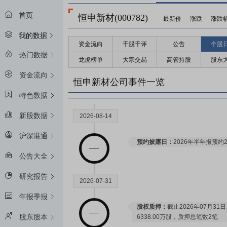
首页
恒申新材(000782)
最新价
-
涨跌
-
涨跌
我的数据
资金流向
千股千评
公告
个股
2027-01-29
热门数据
龙虎榜单
大宗交易
高管持股
股东
资金流向
限售解禁日：
2027年01月29日预
恒申新材公司事件一览
特色数据
新股数据
2026-08-14
沪深港通
预约披露日：
2026年半年报预约2
公告大全
研究报告
2026-07-31
年报季报
股权质押：
截止2026年07月31
股东股本
6338.00万股，质押总笔数2笔