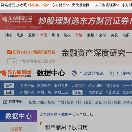
网站首页
加收藏
移动客户端
东方财富
天天基金网
东方财富证券
东方
财经
焦点
股票
新股
期指
期权
行情
数据
全球
美股
港股
数据中心
全球财经快讯
行情中
特色
龙虎榜单
融资融券
股权质押
大宗交易
机构调研
期指持仓
公告
新股
新股申购
新股日历
新股上会
资金
大盘资金
个股资金
板块
行情中心
指数
|
期指
|
期权
|
个股
|
板块
|
排行
|
新股
|
基金
|
港股
|
美股
|
期货
|
外汇
|
黄金
|
自选股
|
自选基金
东方财富网
>
数据中心
>
个股日历
恒申新材个股日历
全景图