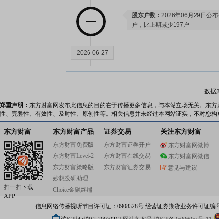
股东户数：
2026年06月29日公布
户，比上期减少197户
2026-06-27
公告：
2026年06月27日发布
《农
三届董事会第三次独立董事专门
数据
郑重声明：
东方财富网发布此信息的目的在于传播更多信息，与本站立场无关。东方
性、完整性、有效性、及时性、原创性等。相关信息并未经过本网站证实，不对您构
2026-06-26
东方财富
东方财富产品
证券交易
关注东方财富
股东大会：
于2026-06-26召开
东方财富免费版
东方财富证券开户
东方财富网微博
东方财富Level-2
东方财富在线交易
东方财富网微信
东方财富策略版
东方财富证券交易
意见与建议
2026-06-18
妙想投研助理
扫一扫下载
Choice金融终端
APP
股东户数：
2026年06月18日公布
信息网络传播视听节目许可证：0908328号 经营证券期货业务许可证编号：91310
户，比上期增加9户