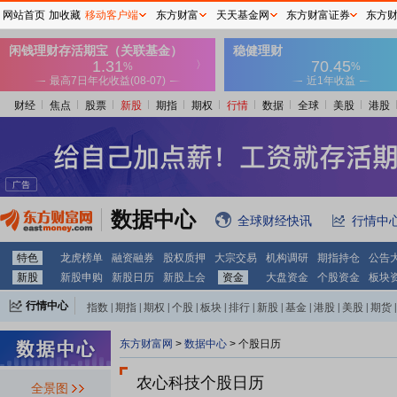
网站首页
加收藏
移动客户端
东方财富
天天基金网
东方财富证券
东方
财经
焦点
股票
新股
期指
期权
行情
数据
全球
美股
港股
2028-04-10
限售解禁日：
2028年04月10日
数据中心
全球财经快讯
行情中
特色
龙虎榜单
融资融券
股权质押
大宗交易
机构调研
期指持仓
公告
2028-03-30
新股
新股申购
新股日历
新股上会
资金
大盘资金
个股资金
板块
限售解禁日：
2028年03月30日
行情中心
指数
|
期指
|
期权
|
个股
|
板块
|
排行
|
新股
|
基金
|
港股
|
美股
|
期货
|
外汇
|
黄金
|
自选股
|
自选基金
东方财富网
>
数据中心
>
个股日历
2027-04-08
农心科技个股日历
全景图