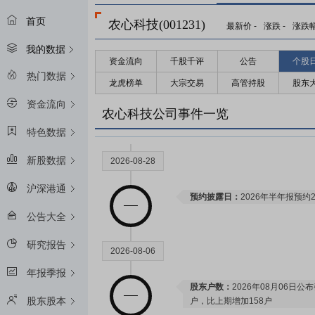
限售解禁日：
2027年04月08日
首页
农心科技(001231)
最新价
-
涨跌
-
涨跌
我的数据
资金流向
千股千评
公告
个股
2027-03-30
热门数据
龙虎榜单
大宗交易
高管持股
股东
资金流向
限售解禁日：
2027年03月30日
农心科技公司事件一览
特色数据
新股数据
2026-08-28
沪深港通
预约披露日：
2026年半年报预约2
公告大全
研究报告
2026-08-06
年报季报
股东户数：
2026年08月06日公布
股东股本
户，比上期增加158户