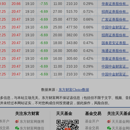
0.93
20.66
19.10
-7.55
11.00
210.10
0.29%
华泰证券股份有...
2.25
20.47
19.10
-6.69
27.00
515.70
0.71%
招商证券股份有...
2.25
20.47
19.10
-6.69
25.00
477.50
0.66%
广发证券股份有...
2.25
20.47
19.10
-6.69
25.00
477.50
0.66%
中国中金财富证...
2.25
20.47
19.10
-6.69
20.00
382.00
0.53%
招商证券股份有...
2.25
20.47
19.10
-6.69
18.00
343.80
0.47%
国泰君安证券股...
2.25
20.47
19.10
-6.69
16.00
305.60
0.42%
海通证券股份有...
2.25
20.47
19.10
-6.69
16.00
305.60
0.42%
华泰证券股份有...
2.25
20.47
19.10
-6.69
11.00
210.10
0.29%
中国中金财富证...
2.25
20.47
19.10
-6.69
11.00
210.10
0.29%
中国中金财富证...
数据来源：
东方财富Choice数据
多信息，与本站立场无关。东方财富网不保证该信息（包括但不限于文字、视频、音
并未经过本网站证实，不对您构成任何投资建议，据此操作，风险自担。
关注东方财富
天天基金
基金交易
关注天天基
券开户
基金开户
东方财富网微博
天天基金网
线交易
基金交易
东方财富网微信
天天基金网