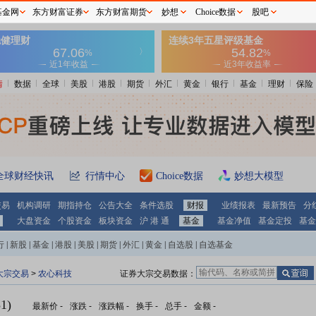
基金网
东方财富证券
东方财富期货
妙想
Choice数据
股吧
情
数据
全球
美股
港股
期货
外汇
黄金
银行
基金
理财
保险
全球财经快讯
行情中心
Choice数据
妙想大模型
交易
机构调研
期指持仓
公告大全
条件选股
财报
业绩报表
最新预告
分
大盘资金
个股资金
板块资金
沪 港 通
基金
基金净值
基金定投
基金
行
|
新股
|
基金
|
港股
|
美股
|
期货
|
外汇
|
黄金
|
自选股
|
自选基金
大宗交易
>
农心科技
证券大宗交易数据：
1)
最新价
-
涨跌
-
涨跌幅
-
换手
-
总手
-
金额
-