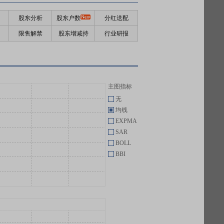
股东分析
股东户数
分红送配
限售解禁
股东增减持
行业研报
主图指标
无
均线
EXPMA
SAR
BOLL
BBI