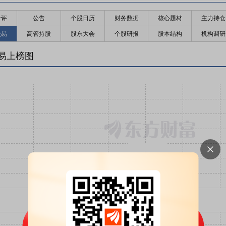
千评
公告
个股日历
财务数据
核心题材
主力持仓
交易
高管持股
股东大会
个股研报
股本结构
机构调研
易上榜图