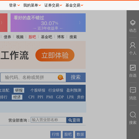
登录
我的菜单
证券交易
基金交易
动态
债券
视频
股吧
基金吧
博客
搜索
个人
自选
0
红送配
研报
个股研报
行业研报
盈利预测
排行
经济
CPI
PPI
PMI
GDP
LPR
房价
消息
营业部查询：
搜索
行情
股吧
数据