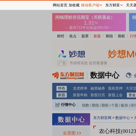
网站首页
加收藏
移动客户端
东方财富
天天
财经
焦点
股票
新股
期指
期权
行
数据中心
特色
龙虎榜单
融资融券
股权质押
大宗
新股
新股申购
新股日历
新股上会
资金
行情中心
指数
|
期指
|
期权
|
个股
|
板块
|
排
东方财富网
>
数据中心
>
农心科技(00123
全景图