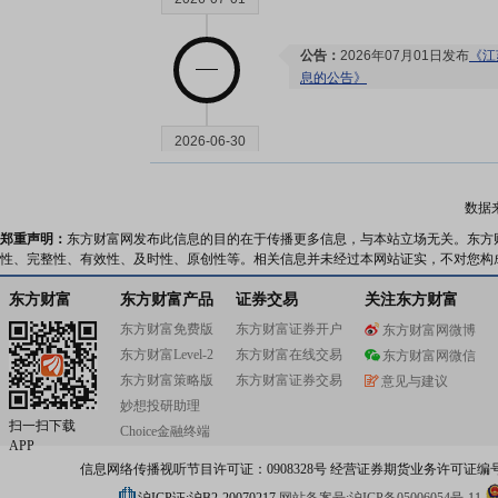
公告：
2026年07月01日发布
《江
息的公告》
2026-06-30
股本变动：
2026年06月30日
数据
变动
郑重声明：
东方财富网发布此信息的目的在于传播更多信息，与本站立场无关。东方
性、完整性、有效性、及时性、原创性等。相关信息并未经过本网站证实，不对您构
2026-06-25
东方财富
东方财富产品
证券交易
关注东方财富
东方财富免费版
东方财富证券开户
东方财富网微博
公告：
2026年06月25日发布
《江
东方财富Level-2
东方财富在线交易
东方财富网微信
司2026年跟踪评级报告》
等2条
东方财富策略版
东方财富证券交易
意见与建议
妙想投研助理
扫一扫下载
2026-06-17
Choice金融终端
APP
信息网络传播视听节目许可证：0908328号 经营证券期货业务许可证编号：91310
公告：
2026年06月17日发布
《江