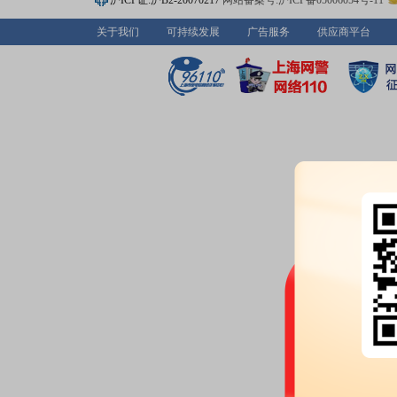
沪ICP证:沪B2-20070217
网站备案号:沪ICP备05006054号-11
公告》
等2条公告
关于我们
可持续发展
广告服务
供应商平台
2026-06-12
公告：
2026年06月12日发布
《江
司债券符合深交所挂牌条件的无
2026-06-11
股权质押：
张家港保税区盛泰投资有限
万股，占所持股比例为1.80%，占
质押起始日2023-08-22)
公告：
2026年06月11日发布
《江
解除质押的公告》
2026-06-05
股权质押：
截止2026年06月05
237.00万股，质押总笔数1笔