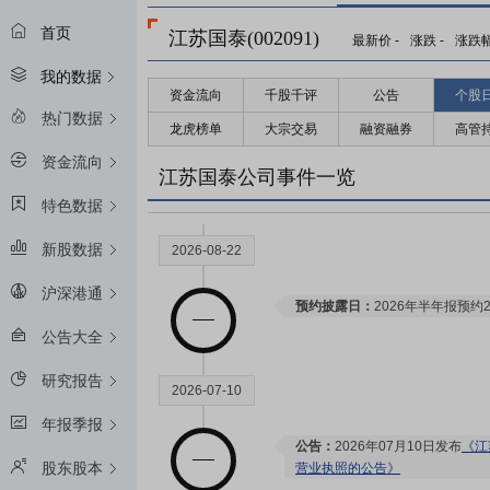
首页
江苏国泰(002091)
最新价
-
涨跌
-
涨跌
我的数据
资金流向
千股千评
公告
个股
热门数据
龙虎榜单
大宗交易
融资融券
高管
资金流向
江苏国泰公司事件一览
特色数据
新股数据
2026-08-22
沪深港通
预约披露日：
2026年半年报预约2
公告大全
研究报告
2026-07-10
年报季报
公告：
2026年07月10日发布
《江
股东股本
营业执照的公告》