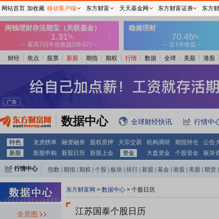
网站首页
加收藏
移动客户端
东方财富
天天基金网
东方财富证券
东方
财经
焦点
股票
新股
期指
期权
行情
数据
全球
美股
港股
数据中心
全球财经快讯
行情中
特色
龙虎榜单
融资融券
股权质押
大宗交易
机构调研
期指持仓
公告
新股
新股申购
新股日历
新股上会
资金
大盘资金
个股资金
板块
行情中心
指数
|
期指
|
期权
|
个股
|
板块
|
排行
|
新股
|
基金
|
港股
|
美股
|
期货
|
外汇
|
黄金
|
自选股
|
自选基金
东方财富网
>
数据中心
>
个股日历
江苏国泰个股日历
全景图