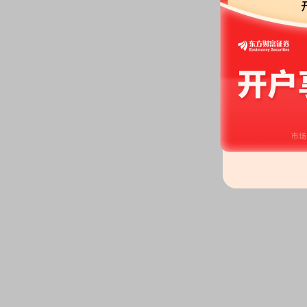
2026-06-04
公告：
2026年06月04日发布
《江
性公告》
2026-05-30
公告：
2026年05月30日发布
《江
告》
等2条公告
分红：
2026年05月30日公布2
月05日；除权除息日：2026年06
(含税,扣税后2.699988元)[正式]
2026-05-29
股权质押：
截止2026年05月29
237.00万股，质押总笔数1笔