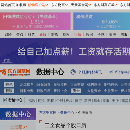
网站首页
加收藏
移动客户端
东方财富
天天基金网
东方财富证券
东方
财经
焦点
股票
新股
期指
期权
行情
数据
全球
美股
港股
数据中心
全球财经快讯
行情中
特色
龙虎榜单
融资融券
股权质押
大宗交易
机构调研
期指持仓
公告
新股
新股申购
新股日历
新股上会
资金
大盘资金
个股资金
板块
行情中心
指数
|
期指
|
期权
|
个股
|
板块
|
排行
|
新股
|
基金
|
港股
|
美股
|
期货
|
外汇
|
黄金
|
自选股
|
自选基金
东方财富网
>
数据中心
>
个股日历
三全食品个股日历
全景图