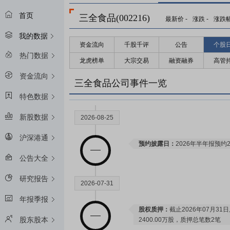
首页
三全食品(002216)
最新价
-
涨跌
-
涨跌
我的数据
资金流向
千股千评
公告
个股
热门数据
龙虎榜单
大宗交易
融资融券
高管
资金流向
三全食品公司事件一览
特色数据
新股数据
2026-08-25
沪深港通
预约披露日：
2026年半年报预约2
公告大全
研究报告
2026-07-31
年报季报
股权质押：
截止2026年07月31
股东股本
2400.00万股，质押总笔数2笔