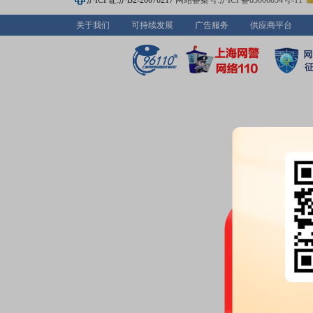
沪ICP证:沪B2-20070217
网站备案号:沪ICP备05006054号-11
关于我们
可持续发展
广告服务
供应商平台
2026-06-05
股权质押：
截止2026年06月05
2400.00万股，质押总笔数2笔
2026-05-29
股权质押：
截止2026年05月29
2400.00万股，质押总笔数2笔
2026-05-28
分红：
2026年05月28日公布2
月04日；除权除息日：2026年06
扣税后5.22元)[正式]
公告：
2026年05月28日发布
《三
告》