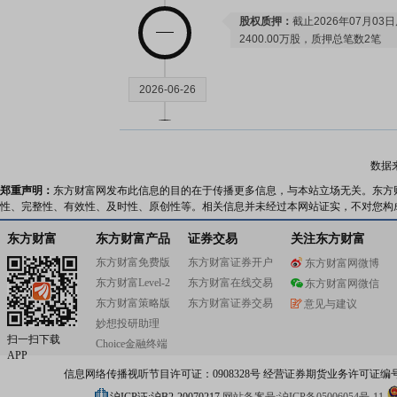
股权质押：
截止2026年07月03
2400.00万股，质押总笔数2笔
2026-06-26
股权质押：
截止2026年06月26
2400.00万股，质押总笔数2笔
数据
郑重声明：
东方财富网发布此信息的目的在于传播更多信息，与本站立场无关。东方
2026-06-18
性、完整性、有效性、及时性、原创性等。相关信息并未经过本网站证实，不对您构
东方财富
东方财富产品
证券交易
关注东方财富
股权质押：
截止2026年06月18
东方财富免费版
东方财富证券开户
东方财富网微博
2400.00万股，质押总笔数2笔
东方财富Level-2
东方财富在线交易
东方财富网微信
东方财富策略版
东方财富证券交易
意见与建议
2026-06-12
妙想投研助理
扫一扫下载
Choice金融终端
APP
股权质押：
截止2026年06月12
信息网络传播视听节目许可证：0908328号 经营证券期货业务许可证编号：91310
2400.00万股，质押总笔数2笔