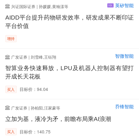
英矽智能
兴证国际证券 | 孙媛媛,黄翰漾等
HK
AIDD平台提升药物研发效率，研发成果不断印证
平台价值
增持
智微智能
广发证券 | 刘雪峰,王钰翔
智算业务快速释放，LPU及机器人控制器有望打
开成长天花板
目标价：94.04
买入
乔锋智能
广发证券 | 孙柏阳,汪家豪等
立加为基，液冷为矛，前瞻布局乘AI浪潮
目标价：140.75
买入