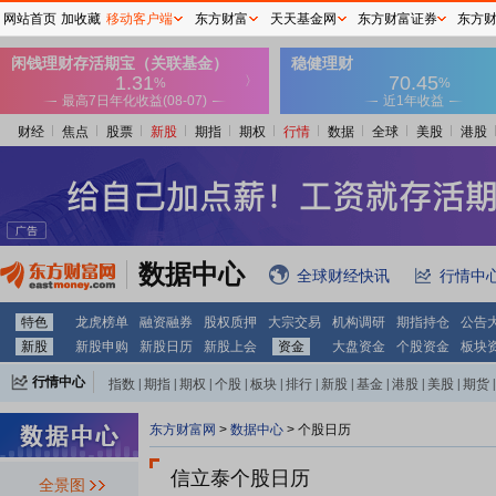
网站首页
加收藏
移动客户端
东方财富
天天基金网
东方财富证券
东方
财经
焦点
股票
新股
期指
期权
行情
数据
全球
美股
港股
数据中心
全球财经快讯
行情中
特色
龙虎榜单
融资融券
股权质押
大宗交易
机构调研
期指持仓
公告
新股
新股申购
新股日历
新股上会
资金
大盘资金
个股资金
板块
行情中心
指数
|
期指
|
期权
|
个股
|
板块
|
排行
|
新股
|
基金
|
港股
|
美股
|
期货
|
外汇
|
黄金
|
自选股
|
自选基金
东方财富网
>
数据中心
>
个股日历
信立泰个股日历
全景图