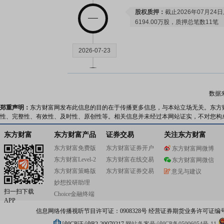
股权质押：
截止2026年07月24
6194.00万股，质押总笔数11笔
2026-07-23
公告：
2026年07月23日发布
《信
片上市申请获得受理的公告》
数据
郑重声明：
东方财富网发布此信息的目的在于传播更多信息，与本站立场无关。东方
2026-07-17
性、完整性、有效性、及时性、原创性等。相关信息并未经过本网站证实，不对您构
东方财富
东方财富产品
证券交易
关注东方财富
股权质押：
截止2026年07月17
东方财富免费版
东方财富证券开户
东方财富网微博
6194.00万股，质押总笔数11笔
东方财富Level-2
东方财富在线交易
东方财富网微信
东方财富策略版
东方财富证券交易
意见与建议
2026-07-13
妙想投研助理
扫一扫下载
Choice金融终端
APP
研报：
2026年07月13日发布
《核
信息网络传播视听节目许可证：0908328号 经营证券期货业务许可证编号：91310
跌57%，举债回购4.5亿》
研报