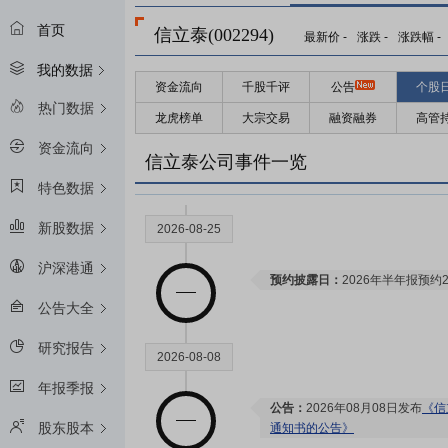
首页
信立泰(002294)
最新价
-
涨跌
-
涨跌幅
-
我的数据
资金流向
千股千评
公告
个股
热门数据
龙虎榜单
大宗交易
融资融券
高管
资金流向
信立泰公司事件一览
特色数据
新股数据
2026-08-25
沪深港通
预约披露日：
2026年半年报预约2
公告大全
研究报告
2026-08-08
年报季报
公告：
2026年08月08日发布
《信
股东股本
通知书的公告》