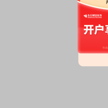
龙虎榜：
2026年07月03日因
20%的证券”等披露龙虎榜信息
股权质押：
截止2026年07月03
6396.00万股，质押总笔数13笔
2026-07-02
公告：
2026年07月02日发布
《信
2026-06-30
股权质押：
信立泰药业有限公司自20
股比例为1.43%，占总股本比0.
例为8.99%，占总股本比5.12%
公告：
2026年06月30日发布
《信
告》
2026-06-26