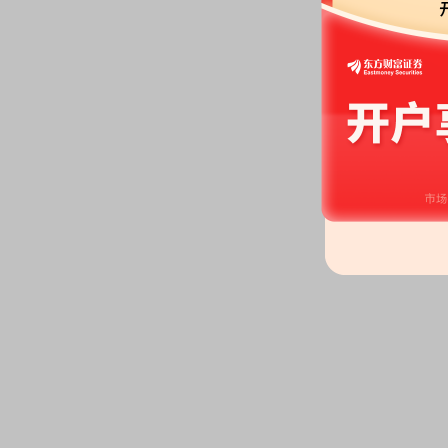
2026-06-30
公告：
2026年06月30日发布
《S
司相关债券2026年跟踪评级报告
2026-06-29
公告：
2026年06月29日发布
《S
公告
2026-06-26
龙虎榜：
2026年06月26日因
12%的ST证券、*ST证券和未
股权质押：
截止2026年06月26
亿股，质押总笔数8笔
2026-06-25