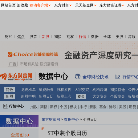
网站首页
加收藏
移动客户端
东方财富
天天基金网
东方财富证券
东方
财经
焦点
股票
新股
期指
期权
行情
数据
全球
美股
港股
数据中心
全球财经快讯
行情中
特色
龙虎榜单
融资融券
股权质押
大宗交易
机构调研
期指持仓
公告
新股
新股申购
新股日历
新股上会
资金
大盘资金
个股资金
板块
行情中心
指数
|
期指
|
期权
|
个股
|
板块
|
排行
|
新股
|
基金
|
港股
|
美股
|
期货
|
外汇
|
黄金
|
自选股
|
自选基金
东方财富网
>
数据中心
>
个股日历
2029-01-02
ST中装个股日历
全景图