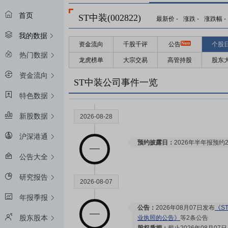
限售解禁日：
2029年01月02日预
首页
ST中装(002822)
最新价
-
涨跌
-
涨跌幅
-
我的数据
资金流向
千股千评
公告
个股
2027-02-15
热门数据
龙虎榜单
大宗交易
高管持股
股东
资金流向
限售解禁日：
2027年02月15日预
ST中装公司事件一览
特色数据
新股数据
2026-08-28
沪深港通
预约披露日：
2026年半年报预约2
公告大全
研究报告
2026-08-07
年报季报
公告：
2026年08月07日发布
《S
股东股本
业执照的公告》
等2条公告