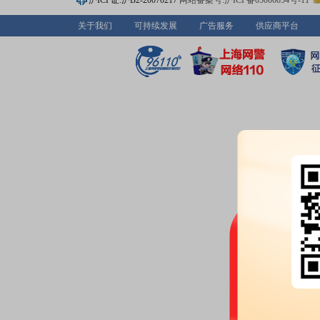
沪ICP证:沪B2-20070217
网站备案号:沪ICP备05006054号-11
亿股，质押总笔数8笔
关于我们
可持续发展
广告服务
供应商平台
2026-07-03
股权质押：
截止2026年07月03
亿股，质押总笔数8笔
2026-07-02
公告：
2026年07月02日发布
《S
公告
2026-07-01
龙虎榜：
2026年07月01日因
12%的ST证券、*ST证券和未