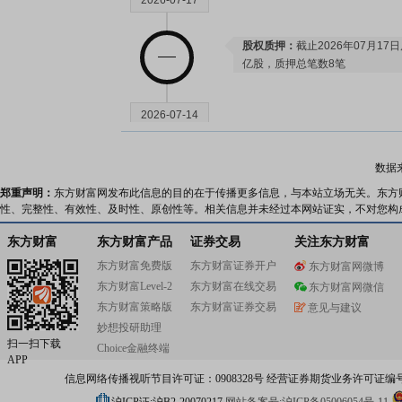
2026-07-17
股权质押：
截止2026年07月17
亿股，质押总笔数8笔
2026-07-14
业绩预告：
2026年07月14日发
数据
公告：
2026年07月14日发布
《S
郑重声明：
东方财富网发布此信息的目的在于传播更多信息，与本站立场无关。东方
性、完整性、有效性、及时性、原创性等。相关信息并未经过本网站证实，不对您构
2026-07-13
东方财富
东方财富产品
证券交易
关注东方财富
东方财富免费版
东方财富证券开户
东方财富网微博
公告：
2026年07月13日发布
《S
东方财富Level-2
东方财富在线交易
东方财富网微信
展公告》
东方财富策略版
东方财富证券交易
意见与建议
妙想投研助理
扫一扫下载
Choice金融终端
2026-07-10
APP
信息网络传播视听节目许可证：0908328号 经营证券期货业务许可证编号：91310
股权质押：
截止2026年07月10