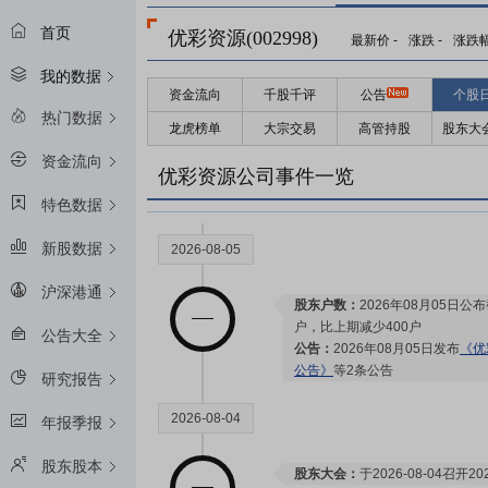
限售解禁日：
2027年01月07日
首页
优彩资源(002998)
最新价
-
涨跌
-
涨跌
我的数据
资金流向
千股千评
公告
个股
2026-09-02
热门数据
龙虎榜单
大宗交易
高管持股
股东大
资金流向
限售解禁日：
2026年09月02日
优彩资源公司事件一览
特色数据
新股数据
2026-08-05
沪深港通
股东户数：
2026年08月05日公布
户，比上期减少400户
公告大全
公告：
2026年08月05日发布
《优
公告》
等2条公告
研究报告
2026-08-04
年报季报
股东股本
股东大会：
于2026-08-04召