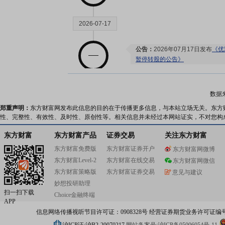
2026-07-17
公告：
2026年07月17日发布
《优
暂停转股的公告》
2026-07-16
数据
郑重声明：
东方财富网发布此信息的目的在于传播更多信息，与本站立场无关。东方
股东户数：
2026年07月16日公布
性、完整性、有效性、及时性、原创性等。相关信息并未经过本网站证实，不对您构
户，比上期减少296户
预约披露日：
2026年半年报预约2
东方财富
东方财富产品
证券交易
关注东方财富
公司投资：
2026年07月16日公
东方财富免费版
东方财富证券开户
东方财富网微博
家公司，共计3.87亿元
东方财富Level-2
东方财富在线交易
东方财富网微信
公告：
2026年07月16日发布
《优
东方财富策略版
东方财富证券交易
意见与建议
制度202607》
等15条公告
妙想投研助理
分红：
2026年07月16日公布20
扫一扫下载
(含税)[预案]
Choice金融终端
APP
股本变动：
2026年07月16日
信息网络传播视听节目许可证：0908328号 经营证券期货业务许可证编号：91310
业绩报表：
2026年中报归属净利润
本每股收益0.24元