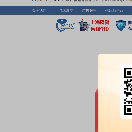
沪ICP证:沪B2-20070217
网站备案号:沪ICP备05006054号-11
关于我们
可持续发展
广告服务
供应商平台
2026-07-13
股东户数：
2026年07月13日公布
户，比上期增加2296户
2026-07-02
业绩预告：
2026年07月02日预告
万元，变动72.8%～122.17%
公告：
2026年07月02日发布
《优
条公告
2026-06-30
股本变动：
2026年06月30日