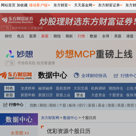
网站首页
加收藏
移动客户端
东方财富
天天基金网
东方财富证券
东方
2028-09-04
限售解禁日：
2028年09月04日
财经
焦点
股票
新股
期指
期权
行情
数据
全球
美股
港股
2028-01-07
限售解禁日：
2028年01月07日
数据中心
全球财经快讯
行情中
特色
龙虎榜单
融资融券
股权质押
大宗交易
机构调研
期指持仓
公告
2027-09-02
新股
新股申购
新股日历
新股上会
资金
大盘资金
个股资金
板块
限售解禁日：
2027年09月02日
行情中心
指数
|
期指
|
期权
|
个股
|
板块
|
排行
|
新股
|
基金
|
港股
|
美股
|
期货
|
外汇
|
黄金
|
自选股
|
自选基金
东方财富网
>
数据中心
>
个股日历
2027-01-07
优彩资源个股日历
全景图