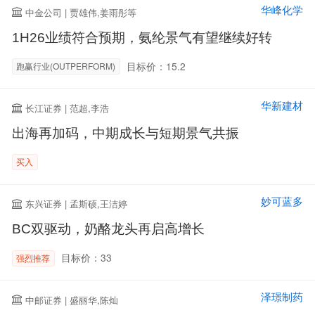
华峰化学
中金公司 | 贾雄伟,姜雨彤等
1H26业绩符合预期，氨纶景气有望继续好转
目标价：15.2
跑赢行业(OUTPERFORM)
华新建材
长江证券 | 范超,李浩
出海再加码，中期成长与短期景气共振
买入
妙可蓝多
东兴证券 | 孟斯硕,王洁婷
BC双驱动，奶酪龙头再启高增长
目标价：33
强烈推荐
泽璟制药
中邮证券 | 盛丽华,陈灿