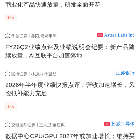
商业化产品快速放量，研发全面开花
买入
Astera Labs Inc
华创证券 | 岳阳,熊翊宇等
US
FY26Q2业绩点评及业绩说明会纪要：新产品陆
续放量，AI互联平台加速落地
江苏银行
国海证券 | 林加力,徐凝碧
2026年半年度业绩快报点评：营收加速增长，风
险抵补能力充足
买入
超威半导体
交银国际证券 | 王大卫,童钰枫
US
数据中心CPU/GPU 2027年或加速增长；维持买