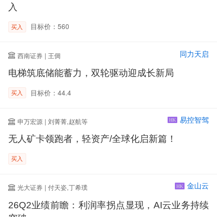
入
目标价：560
买入
同力天启
西南证券 | 王倜
电梯筑底储能蓄力，双轮驱动迎成长新局
目标价：44.4
买入
易控智驾
申万宏源 | 刘菁菁,赵航等
HK
无人矿卡领跑者，轻资产/全球化启新篇！
买入
金山云
光大证券 | 付天姿,丁希璞
HK
26Q2业绩前瞻：利润率拐点显现，AI云业务持续