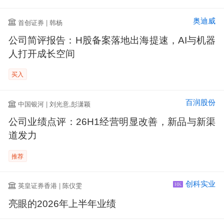
奥迪威
首创证券 | 韩杨
公司简评报告：H股备案落地出海提速，AI与机器
人打开成长空间
买入
百润股份
中国银河 | 刘光意,彭潇颖
公司业绩点评：26H1经营明显改善，新品与新渠
道发力
推荐
创科实业
英皇证券香港 | 陈仪雯
HK
亮眼的2026年上半年业绩