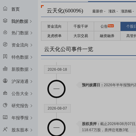
首页
云天化(600096)
最新价
-
涨跌
-
涨跌幅
-
我的数据
资金流向
千股千评
公告
个股
热门数据
龙虎榜单
大宗交易
融资融券
高管
资金流向
云天化公司事件一览
特色数据
新股数据
2026-08-18
沪深港通
预约披露日：
2026年半年报预约2
公告大全
研究报告
2026-08-07
年报季报
股权质押：
截止2026年08月07
股东股本
118.67万股，质押总笔数3笔