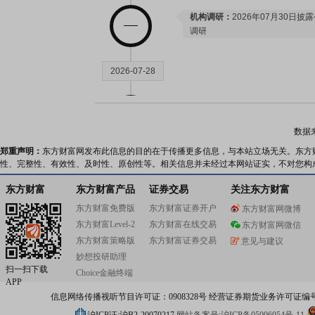
机构调研：
2026年07月30日披
调研
2026-07-28
公告：
2026年07月28日发布
《云
会议资料》
数据
郑重声明：
东方财富网发布此信息的目的在于传播更多信息，与本站立场无关。东方
2026-07-24
性、完整性、有效性、及时性、原创性等。相关信息并未经过本网站证实，不对您构
东方财富
东方财富产品
证券交易
关注东方财富
股权质押：
截止2026年07月24
东方财富免费版
东方财富证券开户
东方财富网微博
118.67万股，质押总笔数3笔
东方财富Level-2
东方财富在线交易
东方财富网微信
东方财富策略版
东方财富证券交易
意见与建议
2026-07-23
妙想投研助理
扫一扫下载
Choice金融终端
APP
公告：
2026年07月23日发布
《云
信息网络传播视听节目许可证：0908328号 经营证券期货业务许可证编号：91310
决议公告》
等2条公告