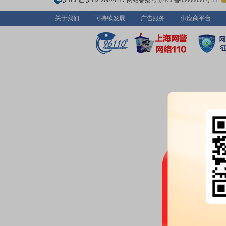
沪ICP证:沪B2-20070217
网站备案号:沪ICP备05006054号-11
股东户数：
2026年07月23日公
167800户，比上期减少1000户
关于我们
可持续发展
广告服务
供应商平台
2026-07-22
股东大会：
于2026-07-22召
2026-07-18
公告：
2026年07月18日发布
《云
次(临时)会议决议的公告》
等4条
2026-07-17
股权质押：
截止2026年07月17
118.67万股，质押总笔数3笔