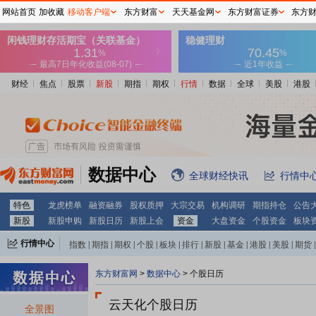
网站首页
加收藏
移动客户端
东方财富
天天基金网
东方财富证券
东方
财经
焦点
股票
新股
期指
期权
行情
数据
全球
美股
港股
数据中心
全球财经快讯
行情中
特色
龙虎榜单
融资融券
股权质押
大宗交易
机构调研
期指持仓
公告
新股
新股申购
新股日历
新股上会
资金
大盘资金
个股资金
板块
行情中心
指数
|
期指
|
期权
|
个股
|
板块
|
排行
|
新股
|
基金
|
港股
|
美股
|
期货
|
外汇
|
黄金
|
自选股
|
自选基金
东方财富网
>
数据中心
>
个股日历
云天化个股日历
全景图