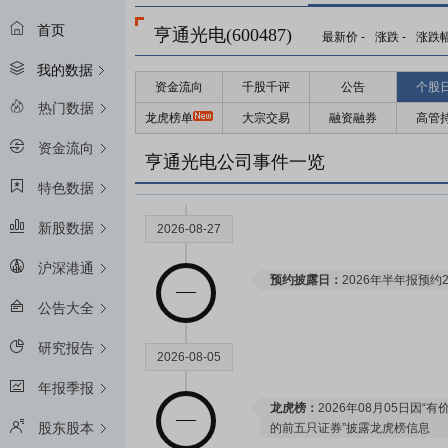
限售解禁日：
2028年06月20日
首页
亨通光电(600487)
最新价
-
涨跌
-
涨跌
我的数据
资金流向
千股千评
公告
个股
2027-06-21
热门数据
龙虎榜单
大宗交易
融资融券
高管
资金流向
限售解禁日：
2027年06月21日
亨通光电公司事件一览
特色数据
新股数据
2026-08-27
沪深港通
预约披露日：
2026年半年报预约2
公告大全
研究报告
2026-08-05
年报季报
龙虎榜：
2026年08月05日因
股东股本
的前五只证券”披露龙虎榜信息