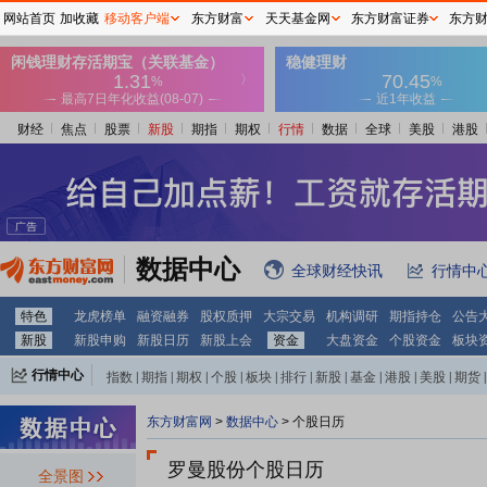
网站首页
加收藏
移动客户端
东方财富
天天基金网
东方财富证券
东方
财经
焦点
股票
新股
期指
期权
行情
数据
全球
美股
港股
数据中心
全球财经快讯
行情中
特色
龙虎榜单
融资融券
股权质押
大宗交易
机构调研
期指持仓
公告
新股
新股申购
新股日历
新股上会
资金
大盘资金
个股资金
板块
行情中心
指数
|
期指
|
期权
|
个股
|
板块
|
排行
|
新股
|
基金
|
港股
|
美股
|
期货
|
外汇
|
黄金
|
自选股
|
自选基金
东方财富网
>
数据中心
>
个股日历
罗曼股份个股日历
全景图