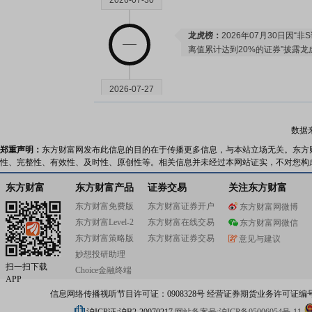
2026-07-30
龙虎榜：
2026年07月30日因
离值累计达到20%的证券”披露龙
2026-07-27
高管持股：
2026年07月27日公
数据
持0.1万股
郑重声明：
东方财富网发布此信息的目的在于传播更多信息，与本站立场无关。东方
性、完整性、有效性、及时性、原创性等。相关信息并未经过本网站证实，不对您构
2026-07-24
东方财富
东方财富产品
证券交易
关注东方财富
东方财富免费版
东方财富证券开户
东方财富网微博
股权质押：
截止2026年07月24
东方财富Level-2
东方财富在线交易
东方财富网微信
770.00万股，质押总笔数2笔
东方财富策略版
东方财富证券交易
意见与建议
妙想投研助理
扫一扫下载
2026-07-21
Choice金融终端
APP
信息网络传播视听节目许可证：0908328号 经营证券期货业务许可证编号：91310
并购重组：
上海罗曼科技股份有限