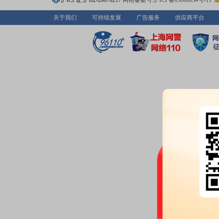
沪ICP证:沪B2-20070217
网站备案号:沪ICP备05006054号-11
海武桐树高新技术有限公司(以下简
计人民币8,000万元认购安徽琨
关于我们
可持续发展
广告服务
供应商平台
(以下简称“合伙企业”、“本基金”
出资份额人民币5,000万元、武
3,000万元,分别占合伙企业认缴规模
公告：
2026年07月21日发布
《罗
募基金份额的公告》
2026-07-17
股权质押：
截止2026年07月17
770.00万股，质押总笔数2笔
2026-07-10
股权质押：
截止2026年07月10
770.00万股，质押总笔数2笔
公告：
2026年07月10日发布
《罗
业绩预告：
2026年07月10日预告