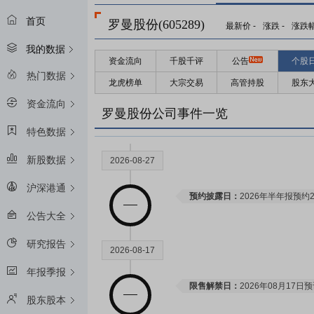
首页
罗曼股份(605289)
最新价
-
涨跌
-
涨跌
我的数据
资金流向
千股千评
公告
个股
热门数据
龙虎榜单
大宗交易
高管持股
股东
资金流向
罗曼股份公司事件一览
特色数据
新股数据
2026-08-27
沪深港通
预约披露日：
2026年半年报预约2
公告大全
研究报告
2026-08-17
年报季报
限售解禁日：
2026年08月17日
股东股本