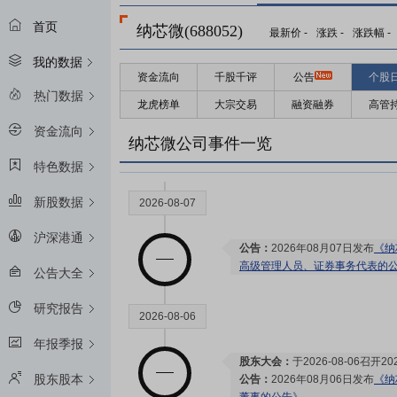
首页
纳芯微(688052)
最新价
-
涨跌
-
涨跌幅
-
我的数据
资金流向
千股千评
公告
个股
2026-08-28
热门数据
龙虎榜单
大宗交易
融资融券
高管
资金流向
预约披露日：
2026年半年报预约2
纳芯微公司事件一览
特色数据
新股数据
2026-08-07
沪深港通
公告：
2026年08月07日发布
《纳
高级管理人员、证券事务代表的
公告大全
研究报告
2026-08-06
年报季报
股东大会：
于2026-08-06召
股东股本
公告：
2026年08月06日发布
《纳