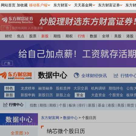
网站首页
加收藏
移动客户端
东方财富
天天基金网
东方财富证券
东方
财经
焦点
股票
新股
期指
期权
行情
数据
全球
美股
港股
数据中心
全球财经快讯
行情中
特色
龙虎榜单
融资融券
股权质押
大宗交易
机构调研
期指持仓
公告
新股
新股申购
新股日历
新股上会
资金
大盘资金
个股资金
板块
行情中心
指数
|
期指
|
期权
|
个股
|
板块
|
排行
|
新股
|
基金
|
港股
|
美股
|
期货
|
外汇
|
黄金
|
自选股
|
自选基金
东方财富网
>
数据中心
>
个股日历
纳芯微个股日历
全景图