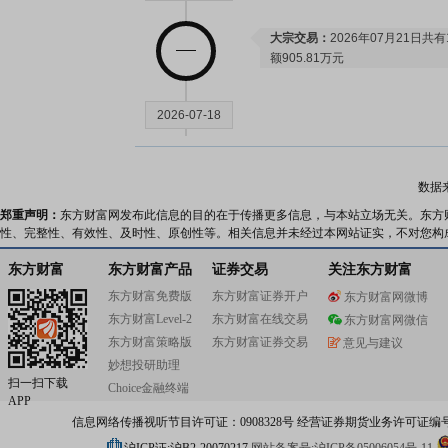
大宗交易：
2026年07月21日
额905.81万元
2026-07-18
公告：
2026年07月18日发布
《纳
告
数据
郑重声明：
东方财富网发布此信息的目的在于传播更多信息，与本站立场无关。东方
性、完整性、有效性、及时性、原创性等。相关信息并未经过本网站证实，不对您构
2026-07-17
东方财富
东方财富产品
证券交易
关注东方财富
公告：
2026年07月17日发布
《纳
东方财富免费版
东方财富证券开户
东方财富网微博
司2026年A股限制性股票激励
东方财富Level-2
东方财富在线交易
东方财富网微信
说明》
东方财富策略版
东方财富证券交易
意见与建议
妙想投研助理
2026-07-16
扫一扫下载
Choice金融终端
APP
信息网络传播视听节目许可证：0908328号 经营证券期货业务许可证编号：91310
高管持股：
2026年07月16日公