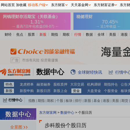
网站首页
加收藏
移动客户端
东方财富
天天基金网
东方财富证券
东方
财经
焦点
股票
新股
期指
期权
行情
数据
全球
美股
港股
数据中心
全球财经快讯
行情中
特色
龙虎榜单
融资融券
股权质押
大宗交易
机构调研
期指持仓
公告
新股
新股申购
新股日历
新股上会
资金
大盘资金
个股资金
板块
行情中心
指数
|
期指
|
期权
|
个股
|
板块
|
排行
|
新股
|
基金
|
港股
|
美股
|
期货
|
外汇
|
黄金
|
自选股
|
自选基金
东方财富网
>
数据中心
>
个股日历
步科股份个股日历
全景图