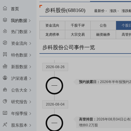
首页
步科股份(688160)
最新价
-
涨跌
-
涨跌
我的数据
资金流向
千股千评
公告
个股
热门数据
龙虎榜单
大宗交易
融资融券
高管
资金流向
步科股份公司事件一览
特色数据
新股数据
2026-08-26
沪深港通
预约披露日：
2026年半年报预约2
公告大全
研究报告
2026-08-04
年报季报
高管持股：
2026年08月04日公
股东股本
增持0.2万股