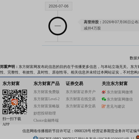
2026-07-06
高管持股：
2026年07月06日公
减持4万股
2026-07-03
数据
高管持股：
2026年07月03日公
郑重声明：
东方财富网发布此信息的目的在于传播更多信息，与本站立场无关。东方
减持18万股
性、完整性、有效性、及时性、原创性等。相关信息并未经过本网站证实，不对您构
公告：
2026年07月03日发布
《步
告》
东方财富
东方财富产品
证券交易
关注东方财富
东方财富免费版
东方财富证券开户
东方财富网微博
2026-07-02
东方财富Level-2
东方财富在线交易
东方财富网微信
东方财富策略版
东方财富证券交易
意见与建议
高管持股：
2026年07月02日公
妙想投研助理
持0.9万股
扫一扫下载
Choice金融终端
龙虎榜：
2026年07月02日因
APP
价格涨幅偏离值累计达到30%的
信息网络传播视听节目许可证：0908328号 经营证券期货业务许可证编号：91310
公告：
2026年07月02日发布
《步