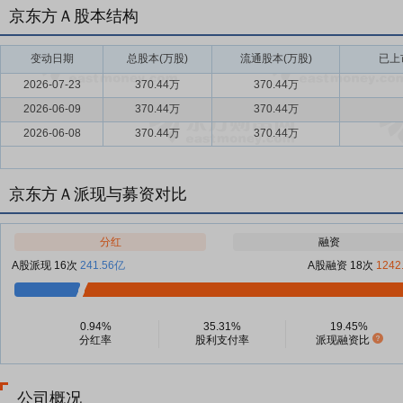
京东方Ａ股本结构
变动日期
总股本(万股)
流通股本(万股)
已上
2026-07-23
370.44万
370.44万
2026-06-09
370.44万
370.44万
2026-06-08
370.44万
370.44万
京东方Ａ派现与募资对比
分红
融资
A股派现 16次
241.56亿
A股融资 18次
1242
0.94%
35.31%
19.45%
分红率
股利支付率
派现融资比
公司概况