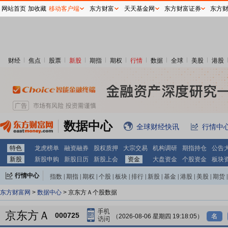
网站首页
加收藏
移动客户端
东方财富
天天基金网
东方财富证券
东方
财经
焦点
股票
新股
期指
期权
行情
数据
全球
美股
港股
数据中心
全球财经快讯
行情中
特色
龙虎榜单
融资融券
股权质押
大宗交易
机构调研
期指持仓
公告
新股
新股申购
新股日历
新股上会
资金
大盘资金
个股资金
板块
行情中心
指数
|
期指
|
期权
|
个股
|
板块
|
排行
|
新股
|
基金
|
港股
|
美股
|
期货
|
外汇
|
黄金
|
自选股
|
自选基金
东方财富网
>
数据中心
> 京东方Ａ个股数据
京东方Ａ
000725
（2026-08-06 星期四 19:18:05）
名