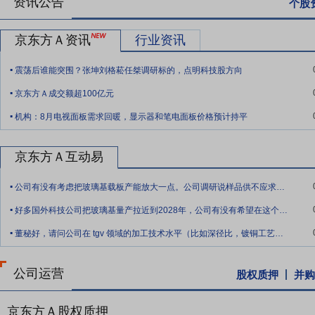
资讯公告
个股
方不断以“绿色+科技”推动产业高端化、智能化、绿色化升级。
要点10：
拟965亿元投建第6代AMOLED生产线等三项目
2018年3
京东方Ａ资讯
行业资讯
主要产品定位为AMOLED高端手机显示及新兴移动显示产品。公司另拟投
.
及配套项目。主要产品为65英寸与75英寸的4K/8K、60Hz/120Hz
震荡后谁能突围？张坤刘格菘任桀调研标的，点明科技股方向
.
项目包括京东方(苏州)智造服务产业园项目以及适时启动的其他产业项
京东方Ａ成交额超100亿元
.
要点11：
受让合肥京东方显示技术有限公司部分股权
2022年12月
机构：8月电视面板需求回暖，显示器和笔电面板价格预计持平
19日召开了第十届董事会第二次会议,审议通过了《关于拟受让合肥京
公司出具的评估报告(天兴评报字[2021]第0471号)的评估值受让合
京东方Ａ互动易
东方显示”)28.33%的股权。因评估基准日距审议该议案时时间较久,
.
月30日。根据最新出具的评估报告,公司拟以692,900.92万元的价
公司有没有考虑把玻璃基载板产能放大一点。公司调研说样品供不应求。放大产能，提前为
由8.33%增加至36.67%。
.
好多国外科技公司把玻璃基量产拉近到2028年，公司有没有希望在这个赛道脱颖而出，
要点12：
拟1亿元参股电控产投
2018年7月30日公告,公司拟借
.
董秘好，请问公司在 tgv 领域的加工技术水平（比如深径比，镀铜工艺，良率等）落
电子城,共同向电控产投增资5.7亿元,其中公司出资1亿元。电控产投
逐步拓展至文化创意、新能源等产业领域。
公司运营
股权质押
并购
要点13：
拟465亿元投建第6代AMOLED(柔性)生产线
2018年12
清市城投建设投资集团有限公司签署了《京东方福州第6代AMOLED(
AMOLED(柔性)生产线,玻璃基板尺寸为1500mm×1850mm,设计
京东方Ａ股权质押