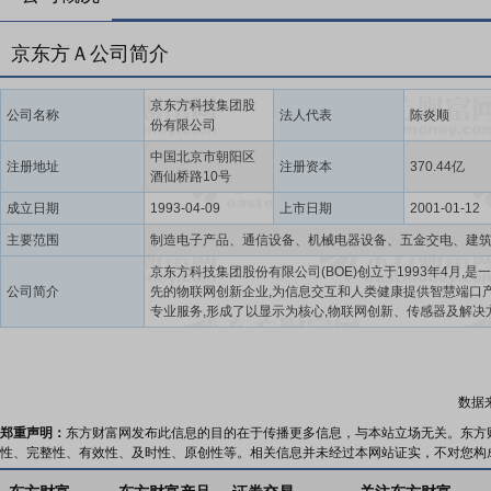
京东方Ａ公司简介
京东方科技集团股
公司名称
法人代表
陈炎顺
份有限公司
中国北京市朝阳区
注册地址
注册资本
370.44亿
酒仙桥路10号
成立日期
1993-04-09
上市日期
2001-01-12
主要范围
京东方科技集团股份有限公司(BOE)创立于1993年4月,是
公司简介
先的物联网创新企业,为信息交互和人类健康提供智慧端口
专业服务,形成了以显示为核心,物联网创新、传感器及解决
MLED、智慧医工融合发展的“1+4+N+生态链”发展业务架
国专利服务机构IFIClaims发布2025年度美国专利授权量
告,京东方全球排名第13位,连续8年跻身全球TOP20;世界
组织(WIPO)2025年全球国际专利申请排名中,连续10年进
数据
PCT专利申请TOP10。BOE(京东方)在北京、合肥、成都
庆、福州、绵阳、武汉、昆明、苏州、鄂尔多斯等地拥有
郑重声明：
东方财富网发布此信息的目的在于传播更多信息，与本站立场无关。东方
造基地,子公司遍布美国、德国、日本、韩国、新加坡、印
性、完整性、有效性、及时性、原创性等。相关信息并未经过本网站证实，不对您构
西、阿联酋等20多个国家和地区,服务体系覆盖欧、美、亚
全球主要地区。