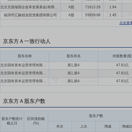
北京京国瑞国企改革发展基金(有限合伙)
A股
71813.29
1.94
福清市汇融创业投资集团有限公司
A股
53859.96
1.45
点击查
京东方Ａ一致行动人
股东名称
股东排名
持股数量(股
北京国有资本运营管理有限公司,北京京国瑞国企改革发展基金(有限合伙)
第1,第4
47.81亿
北京国有资本运营管理有限公司,北京京国瑞国企改革发展基金(有限合伙)
第1,第4
47.81亿
北京国有资本运营管理有限公司,北京京国瑞国企改革发展基金(有限合伙)
第1,第4
47.81亿
京东方Ａ股东户数
股东户数
股东户数统计
区间涨跌幅
截止日
(%)
本次
上次
增减
增减比