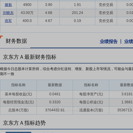
滕魁
4900
3.90
1.91
竞价交易
0.0
刘晓东
43.00万
4.68
201.24
竞价交易
0.0
燕军
400.0
4.67
0.19
竞价交易
0.0
财务数据
业绩报告
业绩
京东方Ａ最新财务指标
根据今日总股本计算所得，综合考虑分红送转、增发、新股上市等情况，可能会与最
期不一致
指标名称
最新数据
指标名称
最新数
基本每股收益(元)
0.0461
每股净资产(元)
3.6181
每股经营现金流(元)
0.3320
每股公积金(元)
1.3681
总股本(万股)
3704432.81
流通股本(万股)
3536713.
京东方Ａ指标趋势