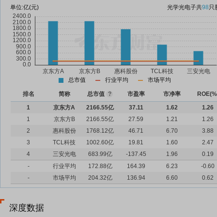
单位:
亿(元)
光学光电子
共
98
只
总市值
行业平均
市场平均
排名
简称
总市值
?
市盈率
市净率
ROE(%
1
京东方A
2166.55亿
37.11
1.62
1.26
1
京东方B
2166.55亿
27.59
1.21
1.26
2
惠科股份
1768.12亿
46.71
6.70
3.88
3
TCL科技
1002.60亿
19.81
1.60
2.47
4
三安光电
683.99亿
-137.45
1.96
0.19
-
行业平均
172.88亿
164.39
6.23
-0.60
-
市场平均
204.32亿
136.94
6.60
0.62
深度数据