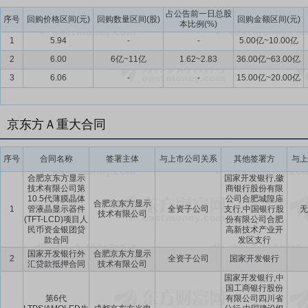
占公告前一日总股
序号
回购价格区间(元)
回购数量区间(股)
回购金额区间(元)
本比例(%)
1
5.94
-
-
5.00亿~10.00亿
2
6.00
6亿~11亿
1.62~2.83
36.00亿~63.00亿
3
6.06
-
-
15.00亿~20.00亿
京东方Ａ重大合同
序号
合同名称
签署主体
与上市公司关系
其他签署方
与上
合肥京东方显示
国家开发银行,徽
技术有限公司第
商银行股份有限
10.5代薄膜晶体
公司合肥城隍庙
合肥京东方显示
1
管液晶显示器件
全资子公司
支行,中国银行股
无
技术有限公司
(TFT-LCD)项目人
份有限公司合肥
民币资金银团贷
高新技术产业开
款合同
发区支行
国家开发银行外
合肥京东方显示
2
全资子公司
国家开发银行
汇贷款抵押合同
技术有限公司
国家开发银行,中
国工商银行股份
第6代
有限公司四川省