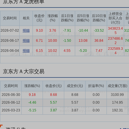
京东方Ａ龙虎榜单
场规模平稳，产品规格不断升级；OLED手机应用渗透率持续提升，
低，并持续向低端市场下沉。此外，全球AI热潮导致存储芯片价格持
上榜营业
上
收盘价
涨跌幅
后1日涨
后5日涨
后10日涨
交易时间
相关
部买入合
部
要点5：
战略清晰，构建可持续增长的企业价值创造体系
公司依托多
(元)
(%)
跌幅(%)
跌幅(%)
跌幅(%)
计(万)
技术链的横向拓展与价值链的纵向延伸，持续探索与孵化新兴赛道，逐渐形
343823.4
2026-07-02
明细
9.10
3.76
-7.91
-10.44
-33.52
31
提出适配时代发展的“屏之物联”战略，并将其确立为阶段性指导方针。
5
237486.6
曲线”的演进轨迹，并于2024年创造性提出战略升维“第N曲线”理论。
2026-06-17
明细
6.71
10.00
-1.50
13.08
36.84
74
2
232589.3
要点6：
生态多元，筑牢行业领先的市场优势
公司坚持“市场化、国
2026-06-04
明细
6.15
10.02
4.55
-5.20
7.47
82
4
覆盖欧、美、亚、非等全球主要区域的业务网络，为客户提供优质的产
要点7：
创新驱动，铸就卓越的技术引领能力
公司始终坚持创新驱动
京东方Ａ大宗交易
踪、动态交织等自研AI技术，给用户带来沉浸式感官体验；车载拼接滑卷柔
CES2025InnovationAwards奖项；京东方蓝鲸显示大模型荣
交易时间
涨跌幅(%)
收盘价(元)
成交价(元)
折溢率(%)
成交量(万股)
要点8：
精益管理，打造高效的企业运营体系
公司持续强化精益管理
2026-06-30
9.18
8.68
8.68
0.00
3100.99
略管理、流程管理与绩效管理的组织运行保障机制，持续加强前中后台联
2026-06-12
-4.46
5.57
5.57
0.00
174.95
模式，制定科学高效的分层授权机制，确立细分业务经营权力边界，以
2026-03-23
-5.15
3.87
3.87
0.00
192.31
要点9：
绿色引领，传承科技企业责任与使命担当
公司持续践行社会
造、绿色循环、绿色投资、绿色行动”六大路径，以自身实践推动产业与
中，武汉京东方第10.5代TFT-LCD生产线作为公司首家无氯工厂，