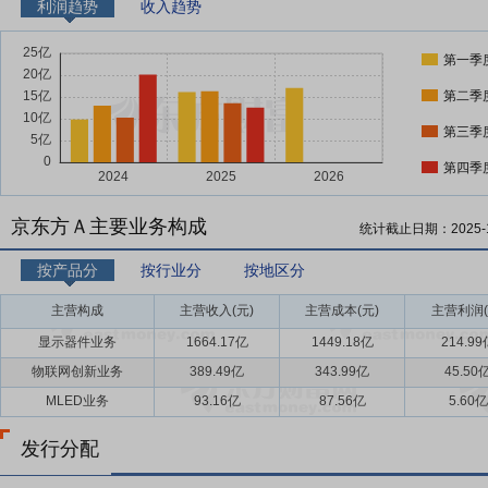
利润趋势
收入趋势
第一季
第二季
第三季
第四季
京东方Ａ主要业务构成
统计截止日期：
2025-
按产品分
按行业分
按地区分
主营构成
主营收入(元)
主营成本(元)
主营利润(
显示器件业务
1664.17亿
1449.18亿
214.99
物联网创新业务
389.49亿
343.99亿
45.50
MLED业务
93.16亿
87.56亿
5.60亿
发行分配