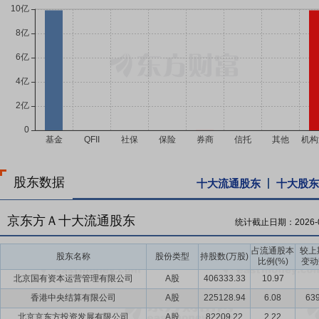
股东数据
十大流通股东
十大股东
京东方Ａ十大流通股东
统计截止日期：
2026-
占流通股本
较上
股东名称
股份类型
持股数(万股)
比例(%)
变动
北京国有资本运营管理有限公司
A股
406333.33
10.97
香港中央结算有限公司
A股
225128.94
6.08
639
北京京东方投资发展有限公司
A股
82209.22
2.22