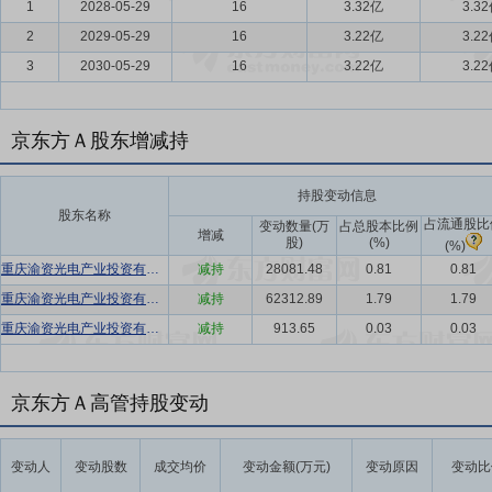
1
2028-05-29
16
3.32亿
3.3
2
2029-05-29
16
3.22亿
3.2
3
2030-05-29
16
3.22亿
3.2
京东方Ａ股东增减持
持股变动信息
股东名称
占流通股比
变动数量(万
占总股本比例
增减
股)
(%)
(%)
重庆渝资光电产业投资有限公司
减持
28081.48
0.81
0.81
重庆渝资光电产业投资有限公司
减持
62312.89
1.79
1.79
重庆渝资光电产业投资有限公司
减持
913.65
0.03
0.03
京东方Ａ高管持股变动
变动人
变动股数
成交均价
变动金额(万元)
变动原因
变动比