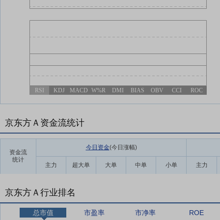
RSI
KDJ
MACD
W%R
DMI
BIAS
OBV
CCI
ROC
京东方Ａ资金流统计
今日资金
(今日涨幅
)
资金流
统计
主力
超大单
大单
中单
小单
主力
京东方Ａ行业排名
总市值
市盈率
市净率
ROE