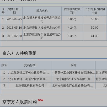
序
质押开始日
质押股份数量
占所持股份比例
股东名称
号
期
(股)
(%)
北京博大科技投资开发有限公
1
2013-04-25
3.00亿
50.00
司
2
2013-05-10
北京经济技术投资开发总公司
4.24亿
50.00
北京亦庄国际投资发展有限公
3
2013-02-08
6.35亿
41.39
司
京东方Ａ并购重组
序号
交易标的
买方
1
北京显智链二期创业投资基金(有限合伙)
中新苏州工业园区开发集团股份有限公司,信诺(天津)管理咨询合伙企业(有限合伙),吉林奥来德光电材料股份有限公司
2
北京显智链二期创业投资基金(有限合伙)
北京电控产业投资有限公司
3
北京视延科技有限公司
北京光电融合产业投资基金(有限合伙)
北
京东方Ａ股票回购