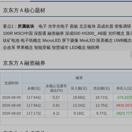
京东方Ａ核心题材
要点1：
所属板块
电子 光学光电子 面板 北京板块 高成长股 密集调研
100R MSCI中国 深股通 融资融券 深成500 HS300_ AB股 光纤
钛矿电池 电子纸概念 MicroLED 屏下摄像 MiniLED 医美概念 UW
企改革 苹果概念 智能穿戴 智慧城市 LED概念 物联网
要点2：
经营范围
制造电子产品、通信设备、机械电器设备、五金交
京东方Ａ融资融券
子产品、通信设备、电子计算机软硬件;计算机数据处理;设计、销售机
技术咨询、技术服务、技术转让、技术培训;承办展览展销活动;自营和
融资
电寻呼业务;自有房产的物业管理(含房屋出租);机动车停车服务;企业
交易时间
余额占流通市
要点3：
显示及物联网领域
余额(元)
目前公司已发展成为显示领域全球领军企
买入额(元)
偿还额(元)
净买入(元
值比(%)
昆明、鄂尔多斯、南京等地建设了多个智能制造基地，子公司遍布美国
2026-08-05
117.64亿
5.57
18.69亿
18.72亿
-274.23
欧、美、亚、非等全球主要区域，以完善的全球化市场布局与多元化的
2026-08-04
117.66亿
5.91
13.24亿
12.75亿
4916.26
物联网、传感、MLED、智慧医工等。
2026-08-03
117.17亿
6.11
9.19亿
9.77亿
-5823.77
要点4：
显示器件行业
2025年，全球地缘政治持续动荡，产业链区
显著，全球新兴市场和发展中经济体成为主要增长引擎。产业端，“双主流