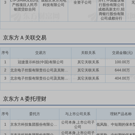
LTPS/AMOLED生
成都京东方光电
分行,中国建设银
3
全资子公司
无
产线项目人民币
科技有限公司
行股份有限公司
银团贷款合同
成都高新支行,招
商银行股份有限
公司成都分行
京东方Ａ关联交易
序号
交易方
关联关系
交易金额(元)
1
冠捷显示科技(中国)有限公司
其它关联关系
100.00万
2
北京电子控股有限责任公司及其附属企业
其它关联关系
644.00万
3
北京电子控股有限责任公司及其附属企业
其它关联关系
404.00万
京东方Ａ委托理财
序号
委托方
与上市公司关系
理财产品名称
公司本身,上市公司子
1
京东方科技集团股份有限公司及下属子公司
公司
公司本身,上市公司子