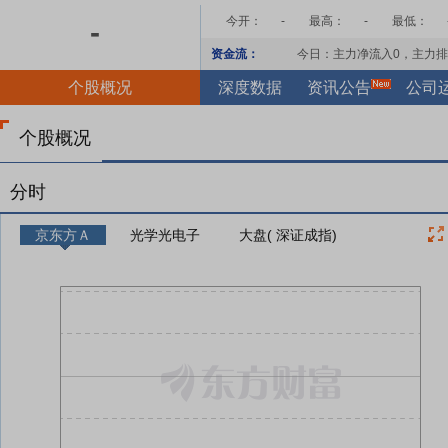
今开：
-
最高：
-
最低：
-
资金流：
今日：主力净流入
0
，主力排
个股概况
深度数据
资讯公告
公司
个股概况
分时
京东方Ａ
光学光电子
大盘( 深证成指)