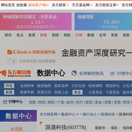
网站首页
加收藏
移动客户端
东方财富
天天基金网
东方财富证券
东方
财经
焦点
股票
新股
期指
期权
行情
数据
全球
美股
港股
数据中心
全球财经快讯
行情中
特色
龙虎榜单
融资融券
股权质押
大宗交易
机构调研
期指持仓
公告
新股
新股申购
新股日历
新股上会
资金
大盘资金
个股资金
板块
行情中心
指数
|
期指
|
期权
|
个股
|
板块
|
排行
|
新股
|
基金
|
港股
|
美股
|
期货
|
外汇
|
黄金
|
自选股
|
自选基金
东方财富网
>
数据中心
>
一致行动人
>
国晟科技
> 国晟科
国晟科技(603778)
最新价
-
涨跌
-
涨跌
全景图