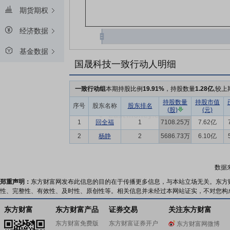
期货期权
经济数据
基金数据
国晟科技一致行动人明细
一致行动组
本期持股比例
19.91%
，持股数量
1.28亿
,较上
持股数量
持股市值
序号
股东名称
股东排名
(股)
(元)
1
回全福
1
7108.25万
7.62亿
2
杨静
2
5686.73万
6.10亿
数据
郑重声明：
东方财富网发布此信息的目的在于传播更多信息，与本站立场无关。东方
性、完整性、有效性、及时性、原创性等。相关信息并未经过本网站证实，不对您构
东方财富
东方财富产品
证券交易
关注东方财富
东方财富免费版
东方财富证券开户
东方财富网微博