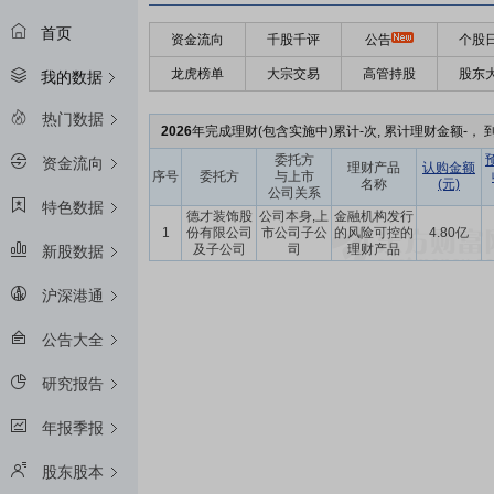
首页
资金流向
千股千评
公告
个股
龙虎榜单
大宗交易
高管持股
股东
我的数据
热门数据
2026
年完成理财(包含实施中)累计-次, 累计理财金额-， 到
委托方
资金流向
理财产品
认购金额
序号
委托方
与上市
名称
(元)
公司关系
特色数据
德才装饰股
公司本身,上
金融机构发行
1
份有限公司
市公司子公
的风险可控的
4.80亿
及子公司
司
理财产品
新股数据
沪深港通
公告大全
研究报告
年报季报
股东股本