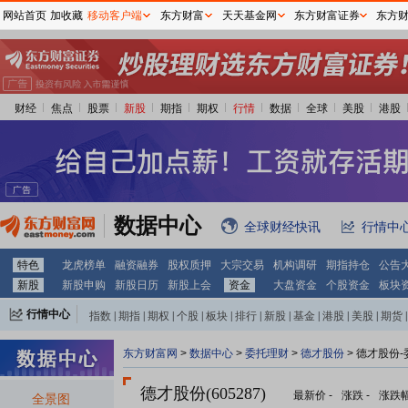
网站首页
加收藏
移动客户端
东方财富
天天基金网
东方财富证券
东方
财经
焦点
股票
新股
期指
期权
行情
数据
全球
美股
港股
数据中心
全球财经快讯
行情中
特色
龙虎榜单
融资融券
股权质押
大宗交易
机构调研
期指持仓
公告
新股
新股申购
新股日历
新股上会
资金
大盘资金
个股资金
板块
行情中心
指数
|
期指
|
期权
|
个股
|
板块
|
排行
|
新股
|
基金
|
港股
|
美股
|
期货
|
外汇
|
黄金
|
自选股
|
自选基金
东方财富网
>
数据中心
>
委托理财
>
德才股份
> 德才股份
德才股份(605287)
最新价
-
涨跌
-
涨跌
全景图