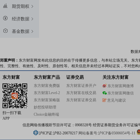
期货期权
经济数据
基金数据
数据
郑重声明：
东方财富网发布此信息的目的在于传播更多信息，与本站立场无关。东方
性、完整性、有效性、及时性、原创性等。相关信息并未经过本网站证实，不对您构
东方财富
东方财富产品
证券交易
关注东方财富
东方财富免费版
东方财富证券开户
东方财富网微博
东方财富Level-2
东方财富在线交易
东方财富网微信
东方财富策略版
东方财富证券交易
意见与建议
妙想投研助理
扫一扫下载
Choice金融终端
APP
信息网络传播视听节目许可证：0908328号 经营证券期货业务许可证编号：91310
沪ICP证:沪B2-20070217
网站备案号:沪ICP备05006054号-11