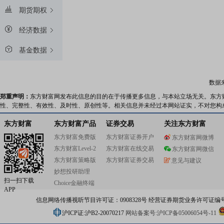
期货期权
经济数据
基金数据
数据
郑重声明：
东方财富网发布此信息的目的在于传播更多信息，与本站立场无关。东方
性、完整性、有效性、及时性、原创性等。相关信息并未经过本网站证实，不对您构
东方财富
东方财富产品
证券交易
关注东方财富
东方财富免费版
东方财富证券开户
东方财富网微博
东方财富Level-2
东方财富在线交易
东方财富网微信
东方财富策略版
东方财富证券交易
意见与建议
妙想投研助理
扫一扫下载
Choice金融终端
APP
信息网络传播视听节目许可证：0908328号 经营证券期货业务许可证编号：91310
沪ICP证:沪B2-20070217
网站备案号:沪ICP备05006054号-11