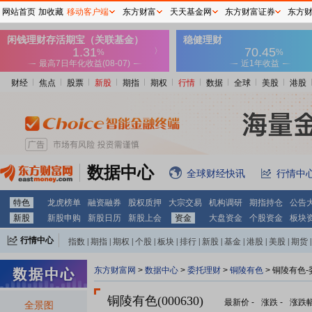
网站首页
加收藏
移动客户端
东方财富
天天基金网
东方财富证券
东方
财经
焦点
股票
新股
期指
期权
行情
数据
全球
美股
港股
数据中心
全球财经快讯
行情中
特色
龙虎榜单
融资融券
股权质押
大宗交易
机构调研
期指持仓
公告
新股
新股申购
新股日历
新股上会
资金
大盘资金
个股资金
板块
行情中心
指数
|
期指
|
期权
|
个股
|
板块
|
排行
|
新股
|
基金
|
港股
|
美股
|
期货
|
外汇
|
黄金
|
自选股
|
自选基金
东方财富网
>
数据中心
>
委托理财
>
铜陵有色
> 铜陵有色
铜陵有色(000630)
最新价
-
涨跌
-
涨跌
全景图