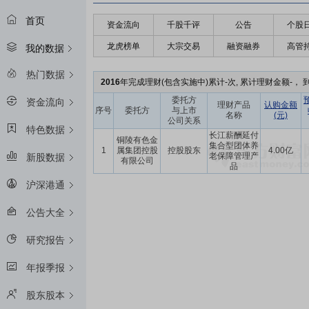
首页
资金流向
千股千评
公告
个股
龙虎榜单
大宗交易
融资融券
高管
我的数据
热门数据
2016
年完成理财(包含实施中)累计-次, 累计理财金额-， 到
委托方
资金流向
理财产品
认购金额
序号
委托方
与上市
名称
(元)
公司关系
特色数据
长江薪酬延付
铜陵有色金
集合型团体养
1
属集团控股
控股股东
4.00亿
老保障管理产
新股数据
有限公司
品
沪深港通
公告大全
研究报告
年报季报
股东股本