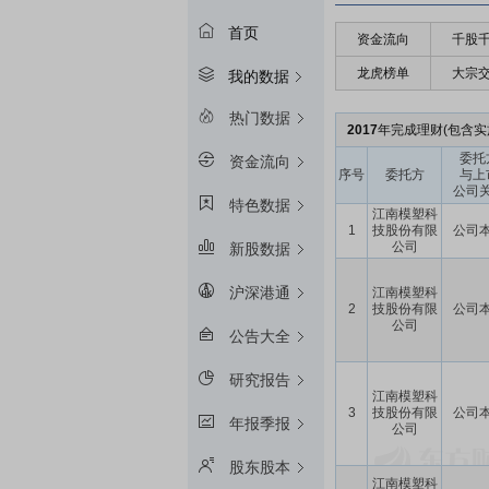
首页
资金流向
千股
龙虎榜单
大宗
我的数据
热门数据
2017
年完成理财(包含实
委托
资金流向
序号
委托方
与上
公司
特色数据
江南模塑科
1
技股份有限
公司
公司
新股数据
沪深港通
江南模塑科
2
技股份有限
公司
公司
公告大全
研究报告
江南模塑科
3
技股份有限
公司
年报季报
公司
股东股本
江南模塑科