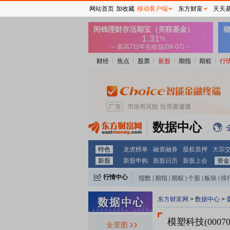
网站首页
加收藏
移动客户端
东方财富
天天
财经
焦点
股票
新股
期指
期权
行
数据中心
特色
龙虎榜单
融资融券
股权质押
大宗
新股
新股申购
新股日历
新股上会
资金
行情中心
指数
|
期指
|
期权
|
个股
|
板块
|
排
东方财富网
>
数据中心
>
模塑科技(00070
全景图