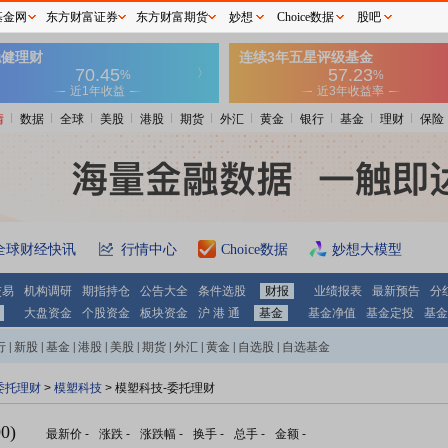
基金网
东方财富证券
东方财富期货
妙想
Choice数据
股吧
情
数据
全球
美股
港股
期货
外汇
黄金
银行
基金
理财
保险
全球财经快讯
行情中心
Choice数据
妙想大模型
交易
机构调研
期指持仓
公告大全
条件选股
财报
业绩报表
最新预告
分
大盘资金
个股资金
板块资金
沪 港 通
基金
基金净值
基金定投
基金
行
|
新股
|
基金
|
港股
|
美股
|
期货
|
外汇
|
黄金
|
自选股
|
自选基金
委托理财
>
模塑科技
> 模塑科技-委托理财
0)
最新价
-
涨跌
-
涨跌幅
-
换手
-
总手
-
金额
-