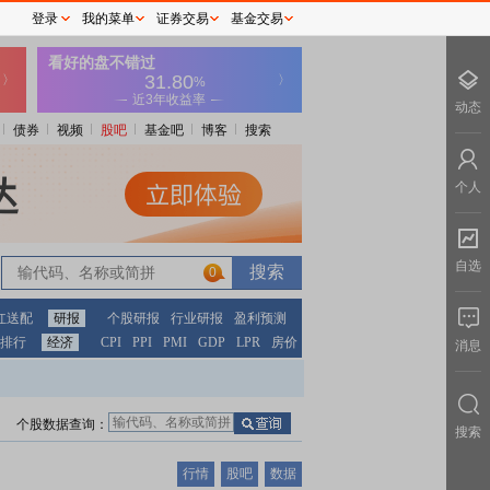
登录
我的菜单
证券交易
基金交易
动态
债券
视频
股吧
基金吧
博客
搜索
个人
自选
0
红送配
研报
个股研报
行业研报
盈利预测
排行
经济
CPI
PPI
PMI
GDP
LPR
房价
消息
个股数据查询：
搜索
行情
股吧
数据