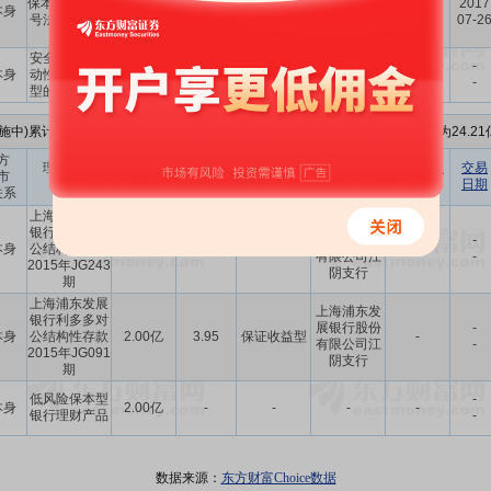
保本“随心E”二
保本浮动收
2017
本身
5000万
3.50
行股份有限
-
号法人拓户理
益型
07-2
公司
财产品
安全性高、流
-
本身
动性好、保本
3.00亿
-
-
-
-
-
型的理财产品
施中)累计2次, 累计理财金额
3.00亿元
， 到期实现收益-, 本年度财报的净资产为24.21
方
预计年化
理财产品
认购金额
理财产品
到期收益
交易
市
收益率
协议签署方
名称
(元)
类型
(元)
日期
关系
(%)
上海浦东发展
上海浦东发
银行利多多对
展银行股份
-
本身
公结构性存款
1.00亿
4.8
保证收益型
-
有限公司江
-
2015年JG243
阴支行
期
上海浦东发展
上海浦东发
银行利多多对
展银行股份
-
本身
公结构性存款
2.00亿
3.95
保证收益型
-
有限公司江
-
2015年JG091
阴支行
期
低风险保本型
-
本身
2.00亿
-
-
-
-
银行理财产品
-
数据来源：
东方财富Choice数据