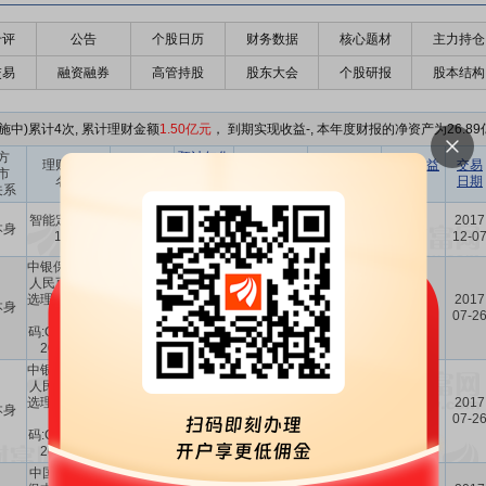
千评
公告
个股日历
财务数据
核心题材
主力持仓
交易
融资融券
高管持股
股东大会
个股研报
股本结构
施中)累计4次, 累计理财金额
1.50亿元
， 到期实现收益-, 本年度财报的净资产为26.89
方
预计年化
理财产品
认购金额
理财产品
到期收益
交易
市
收益率
协议签署方
名称
(元)
类型
(元)
日期
关系
(%)
智能定期理财
宁波银行股
2017
本身
5000万
4.2
-
-
16号
份有限公司
12-0
中银保本理财-
人民币全球智
选理财产品(产
保本浮动收
中国银行股
2017
本身
2500万
4.30
-
品代
益型
份有限公司
07-2
码:CNYQQZX
2017669)
中银保本理财-
人民币全球智
选理财产品(产
保本浮动收
中国银行股
2017
本身
2500万
3.20
-
品代
益型
份有限公司
07-2
码:CNYQQZX
2017670)
中国工商银行
中国工商银