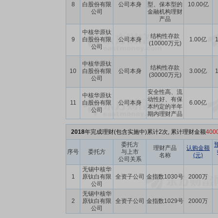
8
白股份有限
公司本身
型、保本型的
10.00亿
公司
金融机构理财
产品
中核华原钛
结构性存款
9
白股份有限
公司本身
1.00亿
1
(10000万元)
公司
中核华原钛
结构性存款
10
白股份有限
公司本身
3.00亿
1
(30000万元)
公司
安全性高、流
中核华原钛
动性好、有保
11
白股份有限
公司本身
6.00亿
本约定的半年
公司
期内理财产品
2018
年完成理财(包含实施中)累计2次, 累计理财金额
40
委托方
理财产品
认购金额
序号
委托方
与上市
名称
(元)
公司关系
无锡中核华
1
原钛白有限
全资子公司
金指数1030号
2000万
公司
无锡中核华
2
原钛白有限
全资子公司
金指数1029号
2000万
公司