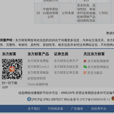
业有限公司
利S
安全性高、流
中核华原钛
动性好、有保
10
白股份有限
公司本身
本约定的金融
1.50亿
公司
机构理财产品
或结构性存款
数据
郑重声明：
东方财富网发布此信息的目的在于传播更多信息，与本站立场无关。东方
性、完整性、有效性、及时性、原创性等。相关信息并未经过本网站证实，不对您构
东方财富
东方财富产品
证券交易
关注东方财富
东方财富免费版
东方财富证券开户
东方财富网微博
东方财富Level-2
东方财富在线交易
东方财富网微信
东方财富策略版
东方财富证券交易
意见与建议
妙想投研助理
扫一扫下载
Choice金融终端
APP
信息网络传播视听节目许可证：0908328号 经营证券期货业务许可证编号：91310
沪ICP证:沪B2-20070217
网站备案号:沪ICP备05006054号-11
关于我们
可持续发展
广告服务
供应商平台