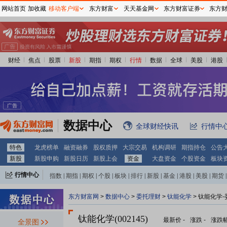
网站首页
加收藏
移动客户端
东方财富
天天基金网
东方财富证券
东方
财经
焦点
股票
新股
期指
期权
行情
数据
全球
美股
港股
数据中心
全球财经快讯
行情中
特色
龙虎榜单
融资融券
股权质押
大宗交易
机构调研
期指持仓
公告
新股
新股申购
新股日历
新股上会
资金
大盘资金
个股资金
板块
行情中心
指数
|
期指
|
期权
|
个股
|
板块
|
排行
|
新股
|
基金
|
港股
|
美股
|
期货
|
外汇
|
黄金
|
自选股
|
自选基金
东方财富网
>
数据中心
>
委托理财
>
钛能化学
> 钛能化学
钛能化学(002145)
最新价
-
涨跌
-
涨跌
全景图