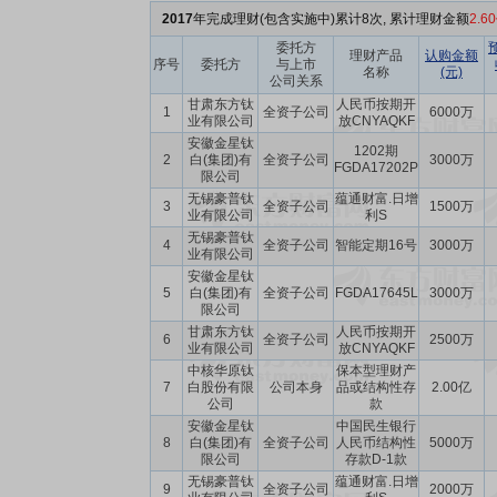
2017
年完成理财(包含实施中)累计8次, 累计理财金额
2.6
委托方
理财产品
认购金额
序号
委托方
与上市
名称
(元)
公司关系
甘肃东方钛
人民币按期开
1
全资子公司
6000万
业有限公司
放CNYAQKF
安徽金星钛
1202期
2
白(集团)有
全资子公司
3000万
FGDA17202P
限公司
无锡豪普钛
蕴通财富.日增
3
全资子公司
1500万
业有限公司
利S
无锡豪普钛
4
全资子公司
智能定期16号
3000万
业有限公司
安徽金星钛
5
白(集团)有
全资子公司
FGDA17645L
3000万
限公司
甘肃东方钛
人民币按期开
6
全资子公司
2500万
业有限公司
放CNYAQKF
中核华原钛
保本型理财产
7
白股份有限
公司本身
品或结构性存
2.00亿
公司
款
安徽金星钛
中国民生银行
8
白(集团)有
全资子公司
人民币结构性
5000万
限公司
存款D-1款
无锡豪普钛
蕴通财富.日增
9
全资子公司
2000万