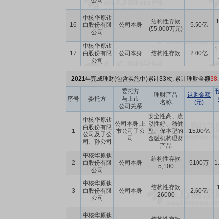
公司
中核华原钛
结构性存款
1
16
白股份有限
公司本身
5.50亿
(55,000万元)
公司
中核华原钛
1
17
白股份有限
公司本身
结构性存款
2.00亿
公司
2021
年完成理财(包含实施中)累计33次, 累计理财金额
38
委托方
理财产品
认购金额
序号
委托方
与上市
名称
(元)
公司关系
安全性高、流
中核华原钛
公司本身,上
动性好、稳健
白股份有限
1
市公司子公
型、保本型的
15.00亿
公司及子公
司
金融机构理财
司、孙公司
产品
中核华原钛
结构性存款
2
白股份有限
公司本身
5100万
1
5,100
公司
中核华原钛
结构性存款
3
白股份有限
公司本身
2.60亿
26000
公司
中核华原钛