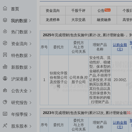
首页
资金流向
千股千评
公告
个股
龙虎榜单
大宗交易
融资融券
高管
我的数据
热门数据
2025
年完成理财(包含实施中)累计-次, 累计理财金额-， 到
委托方
资金流向
理财产品
认购金额
序号
委托方
与上市
名称
(元)
公司关系
特色数据
安全性高、流
动性好、稳健
型、保本型的
新股数据
金融机构理财
钛能化学股
产品,不得用于
份有限公司
公司本身,控
沪深港通
1
证券投资,不得
20.00亿
及控股子公
股子公司
购买以股票及
司
其衍生品以及
公告大全
无担保债券为
投资标的的银
行理财产品
研究报告
2023
年完成理财(包含实施中)累计12次, 累计理财金额
31
年报季报
委托方
理财产品
认购金额
序号
委托方
与上市
股东股本
名称
(元)
公司关系