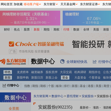
网站首页
加收藏
移动客户端
东方财富
天天基金网
东方财富证券
东方
财经
焦点
股票
新股
期指
期权
行情
数据
全球
美股
港股
数据中心
全球财经快讯
行情中
特色
龙虎榜单
融资融券
股权质押
大宗交易
机构调研
期指持仓
公告
新股
新股申购
新股日历
新股上会
资金
大盘资金
个股资金
板块
行情中心
指数
|
期指
|
期权
|
个股
|
板块
|
排行
|
新股
|
基金
|
港股
|
美股
|
期货
|
外汇
|
黄金
|
自选股
|
自选基金
东方财富网
>
数据中心
>
委托理财
>
安妮股份
> 安妮股份
安妮股份(002235)
最新价
-
涨跌
-
涨跌
全景图