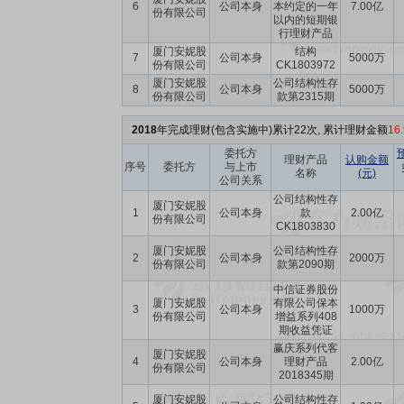
6
公司本身
本约定的一年
7.00亿
份有限公司
以内的短期银
行理财产品
厦门安妮股
结构
7
公司本身
5000万
份有限公司
CK1803972
厦门安妮股
公司结构性存
8
公司本身
5000万
份有限公司
款第2315期
2018
年完成理财(包含实施中)累计22次, 累计理财金额
16
委托方
理财产品
认购金额
序号
委托方
与上市
名称
(元)
公司关系
公司结构性存
厦门安妮股
1
公司本身
款
2.00亿
份有限公司
CK1803830
厦门安妮股
公司结构性存
2
公司本身
2000万
份有限公司
款第2090期
中信证券股份
厦门安妮股
有限公司保本
3
公司本身
1000万
份有限公司
增益系列408
期收益凭证
赢庆系列代客
厦门安妮股
4
公司本身
理财产品
2.00亿
份有限公司
2018345期
厦门安妮股
公司结构性存