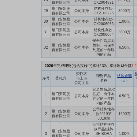
28
公司本身
8000万
份有限公司
CK2004891
厦门安妮股
结构性存款-
29
公司本身
8000万
份有限公司
CK2102225
厦门安妮股
结构性存款-
30
公司本身
1.00亿
份有限公司
CK2006063
厦门安妮股
结构性存款-
31
公司本身
3000万
份有限公司
CK2006064
安全性高,流动
厦门安妮股
性好、有保本
32
公司本身
6.50亿
份有限公司
约定的一年以
内的产品
2020
年完成理财(包含实施中)累计13次, 累计理财金额
7.
委托方
理财产品
认购金额
序号
委托方
与上市
名称
(元)
公司关系
安全性高,流动
厦门安妮股
性好、有保本
1
公司本身
6.50亿
份有限公司
约定的一年以
内的产品
公司结构性存
厦门安妮股
2
公司本身
款2019第
1600万
份有限公司
3319期
公司结构性存
款产品(挂钩
厦门安妮股
3
公司本身
SHIBORA
1.00亿
份有限公司