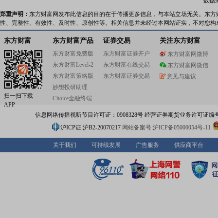
数据
郑重声明：
东方财富网发布此信息的目的在于传播更多信息，与本站立场无关。东方
性、完整性、有效性、及时性、原创性等。相关信息并未经过本网站证实，不对您构
东方财富
东方财富产品
证券交易
关注东方财富
东方财富免费版
东方财富证券开户
东方财富网微博
东方财富Level-2
东方财富在线交易
东方财富网微信
东方财富策略版
东方财富证券交易
意见与建议
妙想投研助理
扫一扫下载
Choice金融终端
APP
信息网络传播视听节目许可证：0908328号 经营证券期货业务许可证编号：91310
沪ICP证:沪B2-20070217
网站备案号:沪ICP备05006054号-11
关于我们
可持续发展
广告服务
供应商平台