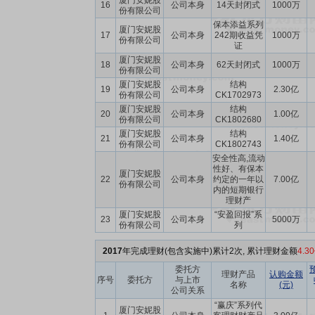
厦门安妮股
16
公司本身
14天封闭式
1000万
份有限公司
保本添益系列
厦门安妮股
17
公司本身
242期收益凭
1000万
份有限公司
证
厦门安妮股
18
公司本身
62天封闭式
1000万
份有限公司
厦门安妮股
结构
19
公司本身
2.30亿
份有限公司
CK1702973
厦门安妮股
结构
20
公司本身
1.00亿
份有限公司
CK1802680
厦门安妮股
结构
21
公司本身
1.40亿
份有限公司
CK1802743
安全性高,流动
性好、有保本
厦门安妮股
22
公司本身
约定的一年以
7.00亿
份有限公司
内的短期银行
理财产
厦门安妮股
“安盈回报”系
23
公司本身
5000万
份有限公司
列
2017
年完成理财(包含实施中)累计2次, 累计理财金额
4.3
委托方
理财产品
认购金额
序号
委托方
与上市
名称
(元)
公司关系
“赢庆”系列代
厦门安妮股