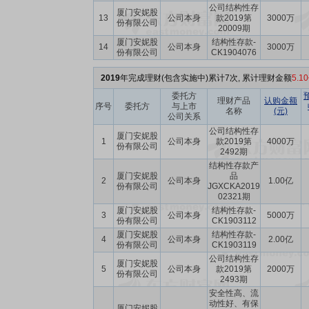
公司结构性存
厦门安妮股
13
公司本身
款2019第
3000万
份有限公司
20009期
厦门安妮股
结构性存款-
14
公司本身
3000万
份有限公司
CK1904076
2019
年完成理财(包含实施中)累计7次, 累计理财金额
5.1
委托方
理财产品
认购金额
序号
委托方
与上市
名称
(元)
公司关系
公司结构性存
厦门安妮股
1
公司本身
款2019第
4000万
份有限公司
2492期
结构性存款产
厦门安妮股
品
2
公司本身
1.00亿
份有限公司
JGXCKA2019
02321期
厦门安妮股
结构性存款-
3
公司本身
5000万
份有限公司
CK1903112
厦门安妮股
结构性存款-
4
公司本身
2.00亿
份有限公司
CK1903119
公司结构性存
厦门安妮股
5
公司本身
款2019第
2000万
份有限公司
2493期
安全性高、流
动性好、有保
厦门安妮股