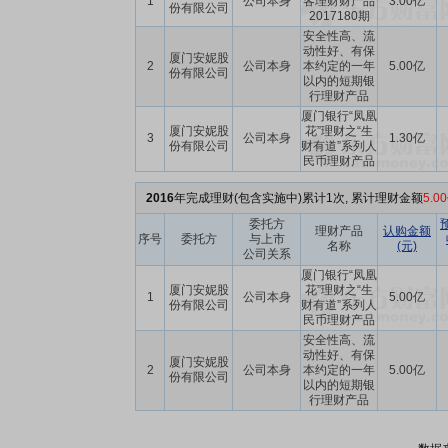
1
公司本身
客理财财产品
3.00亿
份有限公司
2017180期
安全性高、流
动性好、有保
厦门安妮股
2
公司本身
本约定的一年
5.00亿
份有限公司
以内的短期银
行理财产品
厦门银行“凤凰
厦门安妮股
花”理财之“生
3
公司本身
1.30亿
份有限公司
财有道”系列人
民币理财产品
2016
年完成理财(包含实施中)累计1次, 累计理财金额
5.0
委托方
理财产品
认购金额
序号
委托方
与上市
名称
(元)
公司关系
厦门银行“凤凰
厦门安妮股
花”理财之“生
1
公司本身
5.00亿
份有限公司
财有道”系列人
民币理财产品
安全性高、流
动性好、有保
厦门安妮股
2
公司本身
本约定的一年
5.00亿
份有限公司
以内的短期银
行理财产品