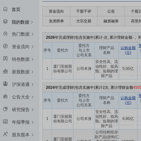
首页
资金流向
千股千评
公告
个股
龙虎榜单
大宗交易
融资融券
高管
我的数据
热门数据
2026
年完成理财(包含实施中)累计-次, 累计理财金额-， 到
委托方
资金流向
理财产品
认购金额
序号
委托方
与上市
名称
(元)
公司关系
特色数据
安全性高、流
厦门安妮股
动性好、低风
1
公司本身
5.00亿
份有限公司
险、短期的理
新股数据
财产品
沪深港通
2024
年完成理财(包含实施中)累计2次, 累计理财金额
45
委托方
公告大全
理财产品
认购金额
序号
委托方
与上市
名称
(元)
公司关系
研究报告
安全性高、流
厦门安妮股
动性好、低风
1
公司本身
6.80亿
份有限公司
险、短期的理
年报季报
财产品
公司结构性存
股东股本
款产品(挂钩汇
厦门安妮股