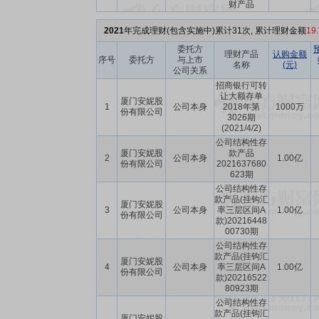
财产品
2021
年完成理财(包含实施中)累计31次, 累计理财金额
19
委托方
理财产品
认购金额
序号
委托方
与上市
名称
(元)
公司关系
招商银行可转
让大额存单
厦门安妮股
1
公司本身
2018年第
1000万
份有限公司
3026期
(2021/4/2)
公司结构性存
厦门安妮股
款产品
2
公司本身
1.00亿
份有限公司
2021637680
623期
公司结构性存
款产品(挂钩汇
厦门安妮股
3
公司本身
率三层区间A
1.00亿
份有限公司
款)20216448
00730期
公司结构性存
款产品(挂钩汇
厦门安妮股
4
公司本身
率三层区间A
1.00亿
份有限公司
款)20216522
80923期
公司结构性存
款产品(挂钩汇
厦门安妮股