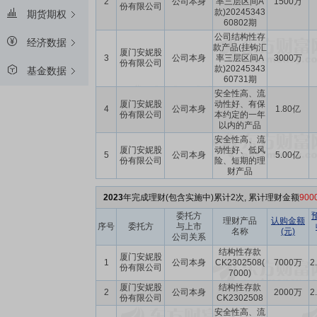
2
公司本身
率三层区间A
1500万
份有限公司
款)20245343
期货期权
60802期
公司结构性存
经济数据
款产品(挂钩汇
厦门安妮股
3
公司本身
率三层区间A
3000万
份有限公司
款)20245343
基金数据
60731期
安全性高、流
厦门安妮股
动性好、有保
4
公司本身
1.80亿
份有限公司
本约定的一年
以内的产品
安全性高、流
厦门安妮股
动性好、低风
5
公司本身
5.00亿
份有限公司
险、短期的理
财产品
2023
年完成理财(包含实施中)累计2次, 累计理财金额
90
委托方
理财产品
认购金额
序号
委托方
与上市
名称
(元)
公司关系
结构性存款
厦门安妮股
1
公司本身
CK2302508(
7000万
2
份有限公司
7000)
厦门安妮股
结构性存款
2
公司本身
2000万
2
份有限公司
CK2302508
安全性高、流