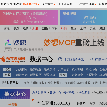
网站首页
加收藏
移动客户端
东方财富
天天基金网
东方财富证券
东方
财经
焦点
股票
新股
期指
期权
行情
数据
全球
美股
港股
数据中心
全球财经快讯
行情中
特色
龙虎榜单
融资融券
股权质押
大宗交易
机构调研
期指持仓
公告
新股
新股申购
新股日历
新股上会
资金
大盘资金
个股资金
板块
行情中心
指数
|
期指
|
期权
|
个股
|
板块
|
排行
|
新股
|
基金
|
港股
|
美股
|
期货
|
外汇
|
黄金
|
自选股
|
自选基金
东方财富网
>
数据中心
>
委托理财
>
华仁药业
> 华仁药业
华仁药业(300110)
最新价
-
涨跌
-
涨跌
全景图