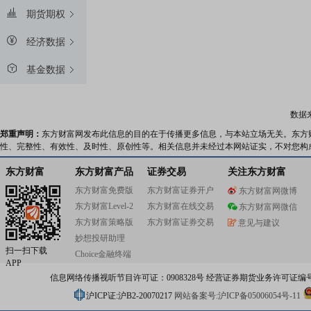
期货期权
经济数据
基金数据
数据
郑重声明：
东方财富网发布此信息的目的在于传播更多信息，与本站立场无关。东方
性、完整性、有效性、及时性、原创性等。相关信息并未经过本网站证实，不对您构
东方财富
东方财富产品
证券交易
关注东方财富
东方财富免费版
东方财富证券开户
东方财富网微博
东方财富Level-2
东方财富在线交易
东方财富网微信
东方财富策略版
东方财富证券交易
意见与建议
妙想投研助理
扫一扫下载
Choice金融终端
APP
信息网络传播视听节目许可证：0908328号 经营证券期货业务许可证编号：91310
沪ICP证:沪B2-20070217
网站备案号:沪ICP备05006054号-11