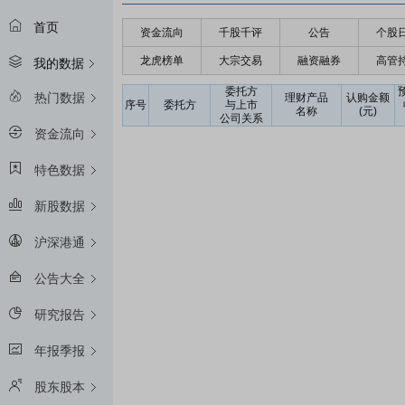
首页
资金流向
千股千评
公告
个股
龙虎榜单
大宗交易
融资融券
高管
我的数据
委托方
热门数据
理财产品
认购金额
序号
委托方
与上市
名称
(元)
公司关系
资金流向
特色数据
新股数据
沪深港通
公告大全
研究报告
年报季报
股东股本