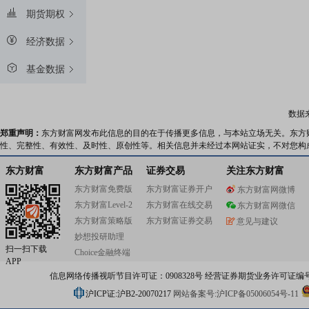
期货期权
经济数据
基金数据
数据
郑重声明：
东方财富网发布此信息的目的在于传播更多信息，与本站立场无关。东方
性、完整性、有效性、及时性、原创性等。相关信息并未经过本网站证实，不对您构
东方财富
东方财富产品
证券交易
关注东方财富
东方财富免费版
东方财富证券开户
东方财富网微博
东方财富Level-2
东方财富在线交易
东方财富网微信
东方财富策略版
东方财富证券交易
意见与建议
妙想投研助理
扫一扫下载
Choice金融终端
APP
信息网络传播视听节目许可证：0908328号 经营证券期货业务许可证编号：91310
沪ICP证:沪B2-20070217
网站备案号:沪ICP备05006054号-11