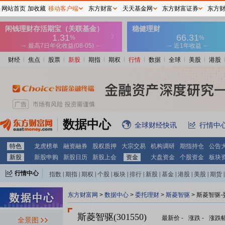
网站首页
加收藏
移动客户端
东方财富
天天基金网
东方财富证券
东方
财经
焦点
股票
新股
期指
期权
行情
数据
全球
美股
港股
数据中心
全球财经快讯
行情中
特色
龙虎榜单
融资融券
股权质押
大宗交易
机构调研
期指持仓
公告
新股
新股申购
新股日历
新股上会
资金
大盘资金
个股资金
板块
行情中心
指数
|
期指
|
期权
|
个股
|
板块
|
排行
|
新股
|
基金
|
港股
|
美股
|
期货
|
外汇
|
黄金
|
自选股
|
自选基金
东方财富网
>
数据中心
>
委托理财
>
斯菱智驱
> 斯菱智驱
斯菱智驱(301550)
最新价
-
涨跌
-
涨跌
全景图