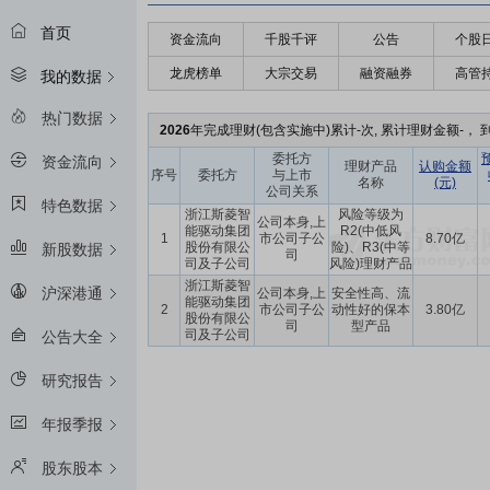
首页
资金流向
千股千评
公告
个股
龙虎榜单
大宗交易
融资融券
高管
我的数据
热门数据
2026
年完成理财(包含实施中)累计-次, 累计理财金额-， 到
委托方
资金流向
理财产品
认购金额
序号
委托方
与上市
名称
(元)
公司关系
特色数据
浙江斯菱智
风险等级为
公司本身,上
能驱动集团
R2(中低风
1
市公司子公
8.70亿
股份有限公
险)、R3(中等
新股数据
司
司及子公司
风险)理财产品
浙江斯菱智
沪深港通
公司本身,上
安全性高、流
能驱动集团
2
市公司子公
动性好的保本
3.80亿
股份有限公
司
型产品
司及子公司
公告大全
研究报告
年报季报
股东股本