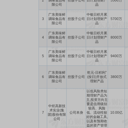
2
调味食品有
控股子公司
日计划理财产
5500万
限公司
品
广东美味鲜
中银日积月累
3
调味食品有
控股子公司
日计划理财产
5700万
限公司
品
广东美味鲜
中银日积月累
4
调味食品有
控股子公司
日计划理财产
8000万
限公司
品
广东美味鲜
中银日积月累
5
调味食品有
控股子公司
日计划理财产
9400万
限公司
品
广东美味鲜
乾元-日积利”
6
调味食品有
控股子公司
(按日)开放式
3800万
限公司
理财产品
以低风险类短
期理财产品为
主,投资方向主
要是信用级别
中炬高新技
较高、风险
术实业(集
7
公司本身
低、流动性较
10.00亿
团)股份有限
好的金融工具,
公司
以及有预期收
益的资产管理