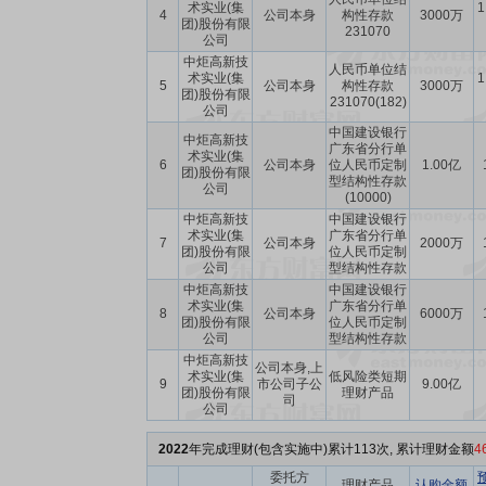
术实业(集
1
4
公司本身
构性存款
3000万
团)股份有限
231070
公司
中炬高新技
人民币单位结
术实业(集
1
5
公司本身
构性存款
3000万
团)股份有限
231070(182)
公司
中国建设银行
中炬高新技
广东省分行单
术实业(集
6
公司本身
位人民币定制
1.00亿
团)股份有限
型结构性存款
公司
(10000)
中炬高新技
中国建设银行
术实业(集
广东省分行单
7
公司本身
2000万
团)股份有限
位人民币定制
公司
型结构性存款
中炬高新技
中国建设银行
术实业(集
广东省分行单
8
公司本身
6000万
团)股份有限
位人民币定制
公司
型结构性存款
中炬高新技
公司本身,上
术实业(集
低风险类短期
9
市公司子公
9.00亿
团)股份有限
理财产品
司
公司
2022
年完成理财(包含实施中)累计113次, 累计理财金额
4
委托方
理财产品
认购金额