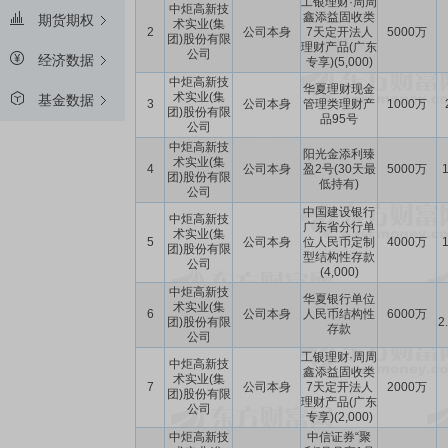
工银理财·周周
中炬高新技
鑫添益固收类
期货期权
术实业(集
2
公司本身
7天定开法人
5000万
团)股份有限
理财产品(广东
公司
经济数据
专享)(5,000)
中炬高新技
华夏理财现金
术实业(集
基金数据
3
公司本身
管理类理财产
1000万
团)股份有限
品95号
公司
中炬高新技
阳光金添利臻
术实业(集
4
公司本身
盈2号(30天最
5000万
1
团)股份有限
低持有)
公司
中国建设银行
中炬高新技
广东省分行单
术实业(集
5
公司本身
位人民币定制
4000万
1
团)股份有限
型结构性存款
公司
(4,000)
中炬高新技
华夏银行单位
术实业(集
6
公司本身
人民币结构性
6000万
团)股份有限
2
存款
公司
工银理财·周周
中炬高新技
鑫添益固收类
术实业(集
7
公司本身
7天定开法人
2000万
团)股份有限
理财产品(广东
公司
专享)(2,000)
中炬高新技
中信证券“聚