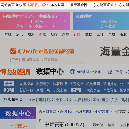
网站首页
加收藏
移动客户端
东方财富
天天基金网
东方财富证券
东方
财经
焦点
股票
新股
期指
期权
行情
数据
全球
美股
港股
数据中心
全球财经快讯
行情中
特色
龙虎榜单
融资融券
股权质押
大宗交易
机构调研
期指持仓
公告
新股
新股申购
新股日历
新股上会
资金
大盘资金
个股资金
板块
行情中心
指数
|
期指
|
期权
|
个股
|
板块
|
排行
|
新股
|
基金
|
港股
|
美股
|
期货
|
外汇
|
黄金
|
自选股
|
自选基金
东方财富网
>
数据中心
>
委托理财
>
中炬高新
> 中炬高新
中炬高新(600872)
最新价
-
涨跌
-
涨跌
全景图