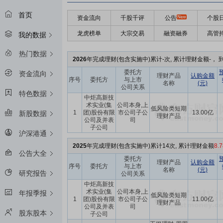
首页
资金流向
千股千评
公告
个股
龙虎榜单
大宗交易
融资融券
高管
我的数据
热门数据
2026
年完成理财(包含实施中)累计-次, 累计理财金额-， 到
委托方
资金流向
理财产品
认购金额
序号
委托方
与上市
名称
(元)
公司关系
特色数据
中炬高新技
术实业(集
公司本身,上
低风险类短期
1
团)股份有限
市公司子公
13.00亿
新股数据
理财产品
公司及并表
司
子公司
沪深港通
2025
年完成理财(包含实施中)累计14次, 累计理财金额
8.
公告大全
委托方
理财产品
认购金额
序号
委托方
与上市
名称
(元)
研究报告
公司关系
中炬高新技
术实业(集
公司本身,上
年报季报
低风险类短期
1
团)股份有限
市公司子公
11.00亿
理财产品
公司及并表
司
股东股本
子公司