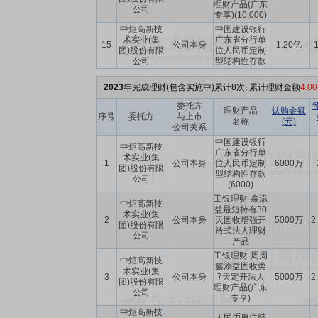
理财产品(广东
公司
专享)(10,000)
中炬高新技
中国建设银行
术实业(集
广东省分行单
15
公司本身
1.20亿
1
团)股份有限
位人民币定制
公司
型结构性存款
2023
年完成理财(包含实施中)累计8次, 累计理财金额
4.0
委托方
理财产品
认购金额
序号
委托方
与上市
名称
(元)
公司关系
中国建设银行
中炬高新技
广东省分行单
术实业(集
1
公司本身
位人民币定制
6000万
团)股份有限
型结构性存款
公司
(6000)
工银理财·鑫添
中炬高新技
益最短持有30
术实业(集
2
公司本身
天固收增强开
5000万
2
团)股份有限
放式法人理财
公司
产品
工银理财·周周
中炬高新技
鑫添益固收类
术实业(集
3
公司本身
7天定开法人
5000万
2
团)股份有限
理财产品(广东
公司
专享)
中炬高新技
人民币单位结