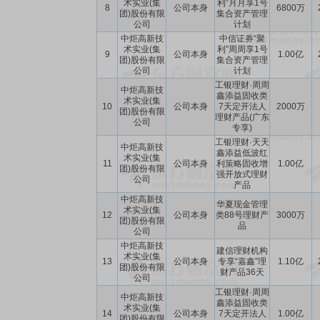
术实业(集
利”月月享1号
8
公司本身
6800万
团)股份有限
集合资产管理
公司
计划
中炬高新技
中信证券“聚
术实业(集
利”周周享1号
9
公司本身
1.00亿
团)股份有限
集合资产管理
公司
计划
工银理财·周周
中炬高新技
鑫添益固收类
术实业(集
10
公司本身
7天定开法人
2000万
团)股份有限
理财产品(广东
公司
专享)
工银理财·天天
中炬高新技
鑫添益低波红
术实业(集
11
公司本身
利策略固收增
1.00亿
团)股份有限
强开放式理财
公司
产品
中炬高新技
华夏现金管理
术实业(集
12
公司本身
类88号理财产
3000万
团)股份有限
品
公司
中炬高新技
建信理财机构
术实业(集
13
公司本身
专享“嘉鑫”理
1.10亿
团)股份有限
财产品36天
公司
工银理财·周周
中炬高新技
鑫添益固收类
术实业(集
14
公司本身
7天定开法人
1.00亿
团)股份有限