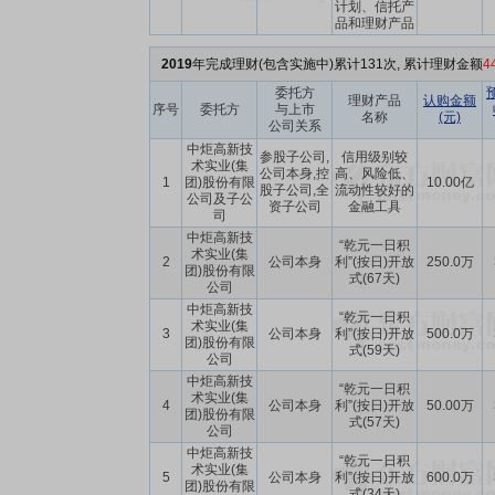
计划、信托产
品和理财产品
2019
年完成理财(包含实施中)累计131次, 累计理财金额
4
委托方
理财产品
认购金额
序号
委托方
与上市
名称
(元)
公司关系
中炬高新技
参股子公司,
信用级别较
术实业(集
公司本身,控
高、风险低、
1
团)股份有限
10.00亿
股子公司,全
流动性较好的
公司及子公
资子公司
金融工具
司
中炬高新技
“乾元一日积
术实业(集
2
公司本身
利”(按日)开放
250.0万
团)股份有限
式(67天)
公司
中炬高新技
“乾元一日积
术实业(集
3
公司本身
利”(按日)开放
500.0万
团)股份有限
式(59天)
公司
中炬高新技
“乾元一日积
术实业(集
4
公司本身
利”(按日)开放
50.00万
团)股份有限
式(57天)
公司
中炬高新技
“乾元一日积
术实业(集
5
公司本身
利”(按日)开放
600.0万
团)股份有限
式(34天)