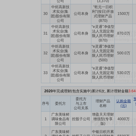
公司
(3,370)
中炬高新技
“乾元一日积
术实业(集
利”(按日)开放
30
公司本身
1500万
团)股份有限
式理财产品
公司
(870)
中炬高新技
“e灵通”净值型
术实业(集
法人无固定期
31
公司本身
870.0万
团)股份有限
限人民币理财
公司
(870)
中炬高新技
“e灵通”净值型
术实业(集
法人无固定期
32
公司本身
500.0万
团)股份有限
限人民币理财
公司
(500)
中炬高新技
“e灵通”净值型
术实业(集
33
公司本身
法人无固定期
530.0万
团)股份有限
限人民币理财
公司
2020
年完成理财(包含实施中)累计6次, 累计理财金额
3.6
委托方
理财产品
认购金额
序号
委托方
与上市
名称
(元)
公司关系
广东美味鲜
增盈天天理财
1
调味食品有
控股子公司
增强型(专享
4000万
限公司
版)
广东美味鲜
中银日积月累