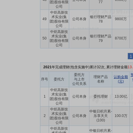
团)股份有限
77
公司
中炬高新技
术实业(集
银行理财产品
49
公司本身
9800万
团)股份有限
78
公司
中炬高新技
术实业(集
银行理财产品
50
公司本身
8700万
团)股份有限
79
公司
1
2021
年完成理财(包含实施中)累计32次, 累计理财金额
13
委托方
理财产品
认购金额
序号
委托方
与上市
名称
(元)
公司关系
中炬高新技
术实业(集
1
公司本身
委托理财
13.00亿
团)股份有限
公司
中炬高新技
中银日积月累-
术实业(集
2
公司本身
乐享天天
100.0万
团)股份有限
(100)
公司
中炬高新技
中银日积月累-