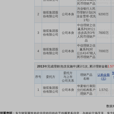
民币理财产品
兴业银行人民
骆驼集团股
币理财计划(兴
2
公司本身
9200万
份有限公司
业金雪球-优先
1号)
中信理财之信
赢系列(对公)
骆驼集团股
3
公司本身
步步高升3号
7600万
份有限公司
人民币理财产
品
中信理财之信
骆驼集团股
赢系列(对
4
公司本身
7000万
份有限公司
公)14147期人
民币理财产品
2013
年完成理财(包含实施中)累计1次, 累计理财金额
1.5
委托方
理财产品
认购金额
序号
委托方
与上市
名称
(元)
公司关系
华夏银行襄阳
骆驼集团股
1
公司本身
分行机构客户
1.57亿
份有限公司
理财产品
数据
郑重声明：
东方财富网发布此信息的目的在于传播更多信息，与本站立场无关。东方