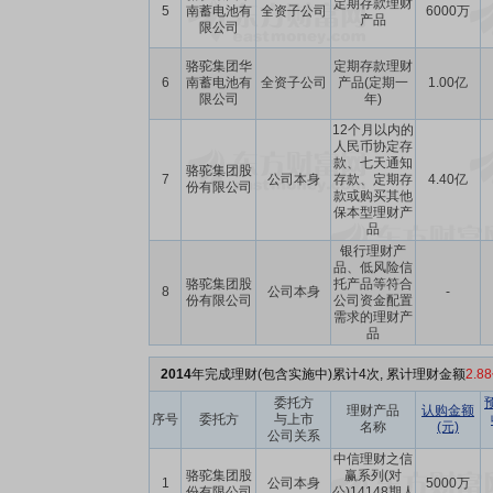
定期存款理财
5
南蓄电池有
全资子公司
6000万
产品
限公司
骆驼集团华
定期存款理财
6
南蓄电池有
全资子公司
产品(定期一
1.00亿
限公司
年)
12个月以内的
人民币协定存
款、七天通知
骆驼集团股
7
公司本身
存款、定期存
4.40亿
份有限公司
款或购买其他
保本型理财产
品
银行理财产
品、低风险信
骆驼集团股
托产品等符合
8
公司本身
-
份有限公司
公司资金配置
需求的理财产
品
2014
年完成理财(包含实施中)累计4次, 累计理财金额
2.8
委托方
理财产品
认购金额
序号
委托方
与上市
名称
(元)
公司关系
中信理财之信
骆驼集团股
赢系列(对
1
公司本身
5000万
份有限公司
公)14148期人