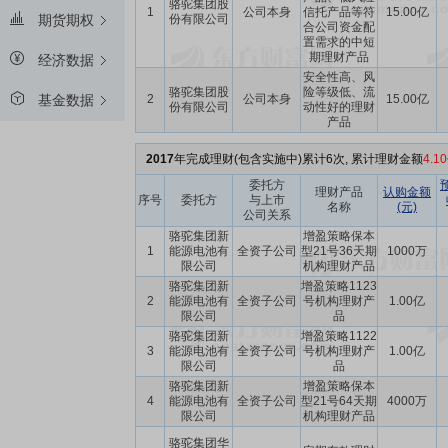
骆驼集团股
1
公司本身
信托产品等符
15.00亿
份有限公司
期货期权
合公司资金配
置需求的中短
期理财产品
经济数据
安全性高、风
骆驼集团股
险等级低、流
2
公司本身
15.00亿
基金数据
份有限公司
动性好的理财
产品
2017
年完成理财(包含实施中)累计6次, 累计理财金额
4.1
委托方
理财产品
认购金额
序号
委托方
与上市
名称
(元)
公司关系
骆驼集团新
增盈策略保本
1
能源电池有
全资子公司
型21号36天期
1000万
限公司
机构理财产品
骆驼集团新
增盈策略1123
2
能源电池有
全资子公司
号机构理财产
1.00亿
限公司
品
骆驼集团新
增盈策略1122
3
能源电池有
全资子公司
号机构理财产
1.00亿
限公司
品
骆驼集团新
增盈策略保本
4
能源电池有
全资子公司
型21号64天期
4000万
限公司
机构理财产品
骆驼集团华