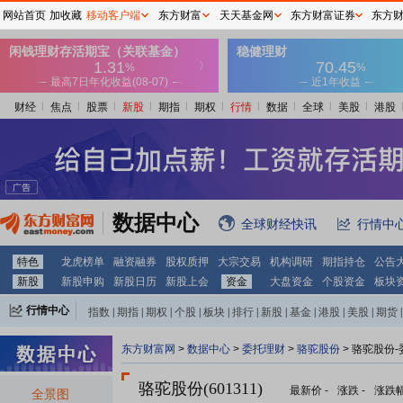
网站首页
加收藏
移动客户端
东方财富
天天基金网
东方财富证券
东方
财经
焦点
股票
新股
期指
期权
行情
数据
全球
美股
港股
数据中心
全球财经快讯
行情中
特色
龙虎榜单
融资融券
股权质押
大宗交易
机构调研
期指持仓
公告
新股
新股申购
新股日历
新股上会
资金
大盘资金
个股资金
板块
行情中心
指数
|
期指
|
期权
|
个股
|
板块
|
排行
|
新股
|
基金
|
港股
|
美股
|
期货
|
外汇
|
黄金
|
自选股
|
自选基金
东方财富网
>
数据中心
>
委托理财
>
骆驼股份
> 骆驼股份
骆驼股份(601311)
最新价
-
涨跌
-
涨跌
全景图