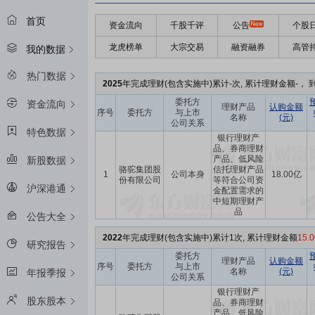
首页
资金流向
千股千评
公告
个股
龙虎榜单
大宗交易
融资融券
高管
我的数据
热门数据
2025
年完成理财(包含实施中)累计-次, 累计理财金额-， 到
委托方
资金流向
理财产品
认购金额
序号
委托方
与上市
名称
(元)
公司关系
特色数据
银行理财产
品、券商理财
产品、低风险
新股数据
骆驼集团股
信托理财产品
1
公司本身
18.00亿
份有限公司
等符合公司资
沪深港通
金配置需求的
中短期理财产
品
公告大全
2022
年完成理财(包含实施中)累计1次, 累计理财金额
15.
研究报告
委托方
理财产品
认购金额
序号
委托方
与上市
名称
(元)
年报季报
公司关系
银行理财产
股东股本
品、券商理财
产品、低风险