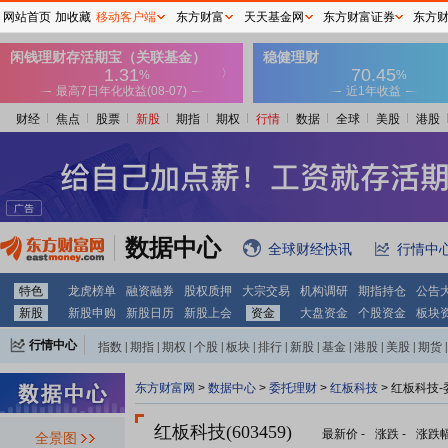
网站首页
加收藏
移动客户端
东方财富
天天基金网
东方财富证券
东方
财经
焦点
股票
新股
期指
期权
行情
数据
全球
美股
港股
数据中心
全球财经快讯
行情中
特色
龙虎榜单
融资融券
股权质押
大宗交易
机构调研
期指持仓
公告
新股
新股申购
新股日历
新股上会
资金
大盘资金
个股资金
板块
行情中心
指数
|
期指
|
期权
|
个股
|
板块
|
排行
|
新股
|
基金
|
港股
|
美股
|
期货
|
外汇
|
黄金
|
自选股
|
自选基金
东方财富网
>
数据中心
>
委托理财
>
红板科技
> 红板科技
红板科技(603459)
最新价
-
涨跌
-
涨跌
全景图