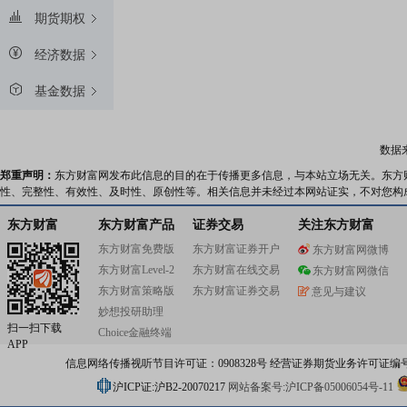
期货期权
经济数据
基金数据
数据
郑重声明：
东方财富网发布此信息的目的在于传播更多信息，与本站立场无关。东方
性、完整性、有效性、及时性、原创性等。相关信息并未经过本网站证实，不对您构
东方财富
东方财富产品
证券交易
关注东方财富
东方财富免费版
东方财富证券开户
东方财富网微博
东方财富Level-2
东方财富在线交易
东方财富网微信
东方财富策略版
东方财富证券交易
意见与建议
妙想投研助理
扫一扫下载
Choice金融终端
APP
信息网络传播视听节目许可证：0908328号 经营证券期货业务许可证编号：91310
沪ICP证:沪B2-20070217
网站备案号:沪ICP备05006054号-11