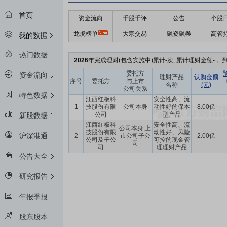
首页
资金流向
千股千评
公告
个股
龙虎榜单
大宗交易
融资融券
高管
我的数据
热门数据
2026
年完成理财(包含实施中)累计-次, 累计理财金额-， 到
委托方
资金流向
理财产品
认购金额
序号
委托方
与上市
名称
(元)
公司关系
特色数据
江西红板科
安全性高、流
1
技股份有限
公司本身
动性好的保本
8.00亿
公司
型产品
新股数据
江西红板科
安全性高、流
公司本身,上
技股份有限
动性好、风险
沪深港通
2
市公司子公
2.00亿
公司及子公
可控的现金管
司
司
理理财产品
公告大全
研究报告
年报季报
股东股本