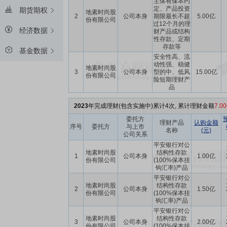
主体有保本约
定、产品投资
期货期权
地素时尚股
2
公司本身
期限最长不超
5.00亿
份有限公司
过12个月的理
经济数据
财产品或结构
性存款、定期
存款等
基金数据
安全性高、流
动性强、稳健
地素时尚股
3
公司本身
型的中、低风
15.00亿
份有限公司
险短期理财产
品
2023
年完成理财(包含实施中)累计4次, 累计理财金额
7.0
委托方
理财产品
认购金额
序号
委托方
与上市
名称
(元)
公司关系
平安银行对公
地素时尚股
结构性存款
1
公司本身
1.00亿
份有限公司
(100%保本挂
钩汇率)产品
平安银行对公
地素时尚股
结构性存款
2
公司本身
1.50亿
份有限公司
(100%保本挂
钩汇率)产品
平安银行对公
地素时尚股
结构性存款
3
公司本身
2.00亿
份有限公司
(100%保本挂