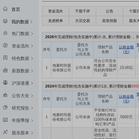
首页
资金流向
千股千评
公告
个股
龙虎榜单
大宗交易
高管持股
股东
我的数据
热门数据
2026
年完成理财(包含实施中)累计-次, 累计理财金额-， 到
委托方
资金流向
理财产品
认购金额
序号
委托方
与上市
名称
(元)
公司关系
特色数据
符合公司安全
地素时尚股
性要求、流动
1
公司本身
15.00亿
份有限公司
性好的理财产
新股数据
品
沪深港通
2024
年完成理财(包含实施中)累计1次, 累计理财金额
50
委托方
公告大全
理财产品
认购金额
序号
委托方
与上市
名称
(元)
公司关系
研究报告
平安银行对公
地素时尚股
结构性存款
1
公司本身
5000万
份有限公司
(100%保本挂
年报季报
钩汇率)产品
安全性高、流
股东股本
动性好、发行