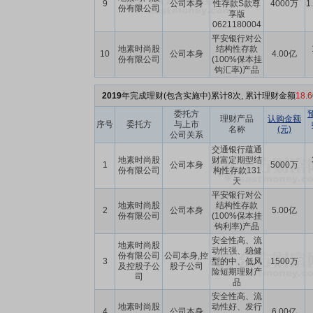
9
公司本身
性存款S款尊
4000万
1
份有限公司
享版
0621180004
平安银行对公
地素时尚股
结构性存款
10
公司本身
4.00亿
份有限公司
(100%保本挂
钩汇率)产品
2019
年完成理财(包含实施中)累计8次, 累计理财金额
18.
委托方
理财产品
认购金额
序号
委托方
与上市
名称
(元)
公司关系
交通银行蕴通
地素时尚股
财富定期型结
1
公司本身
5000万
份有限公司
构性存款131
天
平安银行对公
地素时尚股
结构性存款
2
公司本身
5.00亿
份有限公司
(100%保本挂
钩利率)产品
安全性高、流
地素时尚股
动性强、稳健
份有限公司
公司本身,控
3
型的中、低风
1500万
及控股子公
股子公司
险短期理财产
司
品
安全性高、流
地素时尚股
动性好、发行
4
公司本身
6.00亿