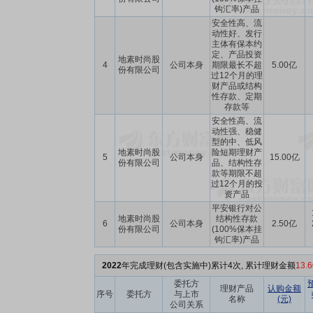
钩汇率)产品
安全性高、流
动性好、发行
主体有保本约
定、产品投资
地素时尚股
4
公司本身
期限最长不超
5.00亿
份有限公司
过12个月的理
财产品或结构
性存款、定期
存款等
安全性高、流
动性强、稳健
型的中、低风
地素时尚股
险短期理财产
5
公司本身
15.00亿
份有限公司
品、结构性存
款等期限不超
过12个月的投
资产品
平安银行对公
地素时尚股
结构性存款
6
公司本身
2.50亿
份有限公司
(100%保本挂
钩汇率)产品
2022
年完成理财(包含实施中)累计4次, 累计理财金额
13.
委托方
理财产品
认购金额
序号
委托方
与上市
名称
(元)
公司关系