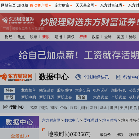
网站首页
加收藏
移动客户端
东方财富
天天基金网
东方财富证券
东方
财经
焦点
股票
新股
期指
期权
行情
数据
全球
美股
港股
数据中心
全球财经快讯
行情中
特色
龙虎榜单
融资融券
股权质押
大宗交易
机构调研
期指持仓
公告
新股
新股申购
新股日历
新股上会
资金
大盘资金
个股资金
板块
行情中心
指数
|
期指
|
期权
|
个股
|
板块
|
排行
|
新股
|
基金
|
港股
|
美股
|
期货
|
外汇
|
黄金
|
自选股
|
自选基金
东方财富网
>
数据中心
>
委托理财
>
地素时尚
> 地素时尚
地素时尚(603587)
最新价
-
涨跌
-
涨跌
全景图