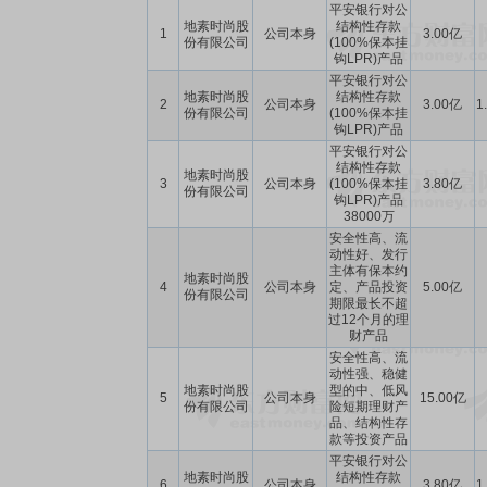
平安银行对公
地素时尚股
结构性存款
1
公司本身
3.00亿
份有限公司
(100%保本挂
钩LPR)产品
平安银行对公
地素时尚股
结构性存款
2
公司本身
3.00亿
1
份有限公司
(100%保本挂
钩LPR)产品
平安银行对公
结构性存款
地素时尚股
3
公司本身
(100%保本挂
3.80亿
份有限公司
钩LPR)产品
38000万
安全性高、流
动性好、发行
主体有保本约
地素时尚股
4
公司本身
定、产品投资
5.00亿
份有限公司
期限最长不超
过12个月的理
财产品
安全性高、流
动性强、稳健
地素时尚股
型的中、低风
5
公司本身
15.00亿
份有限公司
险短期理财产
品、结构性存
款等投资产品
平安银行对公
地素时尚股
结构性存款
6
公司本身
3.80亿
1