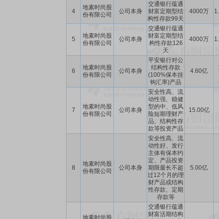
交通银行蕴通
地素时尚股
4
公司本身
财富定期型结
4000万
1
份有限公司
构性存款99天
交通银行蕴通
地素时尚股
财富定期型结
5
公司本身
4000万
1
份有限公司
构性存款126
天
平安银行对公
地素时尚股
结构性存款
6
公司本身
4.60亿
份有限公司
(100%保本挂
钩汇率)产品
安全性高、流
动性强、稳健
地素时尚股
型的中、低风
7
公司本身
15.00亿
份有限公司
险短期理财产
品、结构性存
款等投资产品
安全性高、流
动性好、发行
主体有保本约
定、产品投资
地素时尚股
8
公司本身
期限最长不超
5.00亿
份有限公司
过12个月的理
财产品或结构
性存款、定期
存款等
交通银行蕴通
财富活期结构
地素时尚股