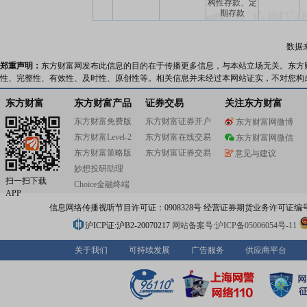
构性存款、定
期存款
数据
郑重声明：
东方财富网发布此信息的目的在于传播更多信息，与本站立场无关。东方
性、完整性、有效性、及时性、原创性等。相关信息并未经过本网站证实，不对您构
东方财富
东方财富产品
证券交易
关注东方财富
东方财富免费版
东方财富证券开户
东方财富网微博
东方财富Level-2
东方财富在线交易
东方财富网微信
东方财富策略版
东方财富证券交易
意见与建议
妙想投研助理
扫一扫下载
Choice金融终端
APP
信息网络传播视听节目许可证：0908328号 经营证券期货业务许可证编号：91310
沪ICP证:沪B2-20070217
网站备案号:沪ICP备05006054号-11
关于我们
可持续发展
广告服务
供应商平台