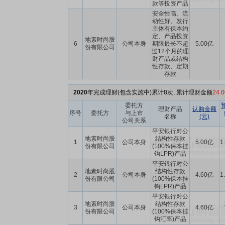
款等投资产品
安全性高、流
动性好、发行
主体有保本约
定、产品投资
地素时尚股
6
公司本身
期限最长不超
5.00亿
份有限公司
过12个月的理
财产品或结构
性存款、定期
存款
2020
年完成理财(包含实施中)累计8次, 累计理财金额
24.
委托方
理财产品
认购金额
序号
委托方
与上市
名称
(元)
公司关系
平安银行对公
地素时尚股
结构性存款
1
公司本身
5.00亿
1
份有限公司
(100%保本挂
钩LPR)产品
平安银行对公
地素时尚股
结构性存款
2
公司本身
4.60亿
1
份有限公司
(100%保本挂
钩LPR)产品
平安银行对公
地素时尚股
结构性存款
3
公司本身
4.60亿
份有限公司
(100%保本挂
钩汇率)产品