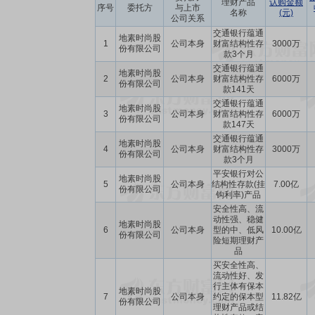
理财产品
认购金额
序号
委托方
与上市
名称
(元)
公司关系
交通银行蕴通
地素时尚股
1
公司本身
财富结构性存
3000万
份有限公司
款3个月
交通银行蕴通
地素时尚股
2
公司本身
财富结构性存
6000万
份有限公司
款141天
交通银行蕴通
地素时尚股
3
公司本身
财富结构性存
6000万
份有限公司
款147天
交通银行蕴通
地素时尚股
4
公司本身
财富结构性存
3000万
份有限公司
款3个月
平安银行对公
地素时尚股
5
公司本身
结构性存款(挂
7.00亿
份有限公司
钩利率)产品
安全性高、流
动性强、稳健
地素时尚股
6
公司本身
型的中、低风
10.00亿
份有限公司
险短期理财产
品
买安全性高、
流动性好、发
行主体有保本
地素时尚股
7
公司本身
约定的保本型
11.82亿
份有限公司
理财产品或结