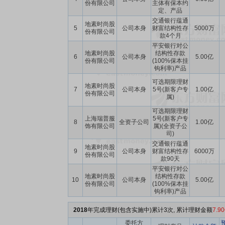
份有限公司
主体有保本约
定、产品
交通银行蕴通
地素时尚股
5
公司本身
财富结构性存
5000万
份有限公司
款4个月
平安银行对公
地素时尚股
结构性存款
6
公司本身
5.00亿
份有限公司
(100%保本挂
钩利率)产品
可选期限理财
地素时尚股
7
公司本身
5号(新客户专
1.00亿
份有限公司
属)
可选期限理财
上海瑞普服
5号(新客户专
8
全资子公司
1.00亿
饰有限公司
属)(全资子公
司)
交通银行蕴通
地素时尚股
9
公司本身
财富结构性存
6000万
份有限公司
款90天
平安银行对公
地素时尚股
结构性存款
10
公司本身
5.00亿
份有限公司
(100%保本挂
钩利率)产品
2018
年完成理财(包含实施中)累计3次, 累计理财金额
7.9
委托方