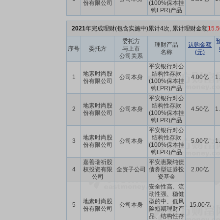
份有限公司
(100%保本挂
钩LPR)产品
2021
年完成理财(包含实施中)累计4次, 累计理财金额
15.
委托方
理财产品
认购金额
序号
委托方
与上市
名称
(元)
公司关系
平安银行对公
地素时尚股
结构性存款
1
公司本身
4.00亿
1
份有限公司
(100%保本挂
钩LPR)产品
平安银行对公
地素时尚股
结构性存款
2
公司本身
4.50亿
1
份有限公司
(100%保本挂
钩LPR)产品
平安银行对公
地素时尚股
结构性存款
3
公司本身
5.00亿
1
份有限公司
(100%保本挂
钩LPR)产品
嘉善瑞祈股
平安惠聚纯债
4
权投资有限
全资子公司
债券型证券投
2.00亿
公司
资基金
安全性高、流
动性强、稳健
地素时尚股
型的中、低风
5
公司本身
15.00亿
份有限公司
险短期理财产
品、结构性存