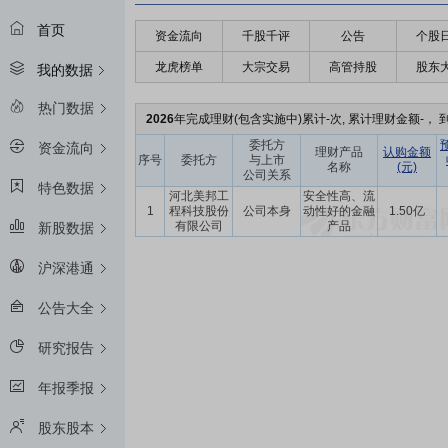
首页
资金流向
千股千评
公告
个股
龙虎榜单
大宗交易
高管持股
股东
我的数据
热门数据
2026
年完成理财(包含实施中)累计-次, 累计理财金额-， 到
委托方
资金流向
理财产品
认购金额
序号
委托方
与上市
名称
(元)
公司关系
特色数据
河北美邦工
安全性高、流
1
程科技股份
公司本身
动性好的金融
1.50亿
有限公司
产品
新股数据
沪深港通
公告大全
研究报告
年报季报
股东股本