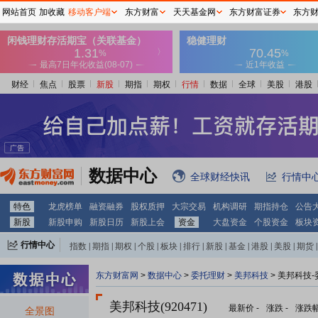
网站首页
加收藏
移动客户端
东方财富
天天基金网
东方财富证券
东方
财经
焦点
股票
新股
期指
期权
行情
数据
全球
美股
港股
数据中心
全球财经快讯
行情中
特色
龙虎榜单
融资融券
股权质押
大宗交易
机构调研
期指持仓
公告
新股
新股申购
新股日历
新股上会
资金
大盘资金
个股资金
板块
行情中心
指数
|
期指
|
期权
|
个股
|
板块
|
排行
|
新股
|
基金
|
港股
|
美股
|
期货
|
外汇
|
黄金
|
自选股
|
自选基金
东方财富网
>
数据中心
>
委托理财
>
美邦科技
> 美邦科技
美邦科技(920471)
最新价
-
涨跌
-
涨跌
全景图