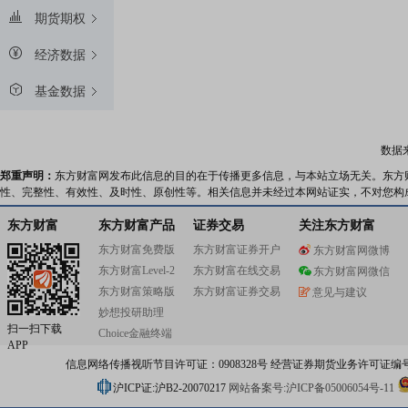
期货期权
经济数据
基金数据
数据
郑重声明：
东方财富网发布此信息的目的在于传播更多信息，与本站立场无关。东方
性、完整性、有效性、及时性、原创性等。相关信息并未经过本网站证实，不对您构
东方财富
东方财富产品
证券交易
关注东方财富
东方财富免费版
东方财富证券开户
东方财富网微博
东方财富Level-2
东方财富在线交易
东方财富网微信
东方财富策略版
东方财富证券交易
意见与建议
妙想投研助理
扫一扫下载
Choice金融终端
APP
信息网络传播视听节目许可证：0908328号 经营证券期货业务许可证编号：91310
沪ICP证:沪B2-20070217
网站备案号:沪ICP备05006054号-11