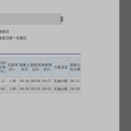
除息日
除息日前一交易日
利润
总股本
预案公
股权登
除权除
最新公
比增
方案进度
(亿）
告日
记日
息日
告日期
(%)
.12
1.86
04-26
06-06
06-07
实施分配
05-31
.64
1.80
04-29
05-31
06-01
实施分配
05-26