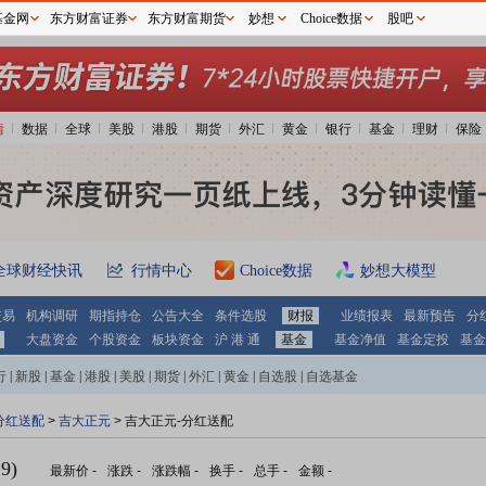
基金网
东方财富证券
东方财富期货
妙想
Choice数据
股吧
情
数据
全球
美股
港股
期货
外汇
黄金
银行
基金
理财
保险
全球财经快讯
行情中心
Choice数据
妙想大模型
交易
机构调研
期指持仓
公告大全
条件选股
财报
业绩报表
最新预告
分
大盘资金
个股资金
板块资金
沪 港 通
基金
基金净值
基金定投
基金
行
|
新股
|
基金
|
港股
|
美股
|
期货
|
外汇
|
黄金
|
自选股
|
自选基金
分红送配
>
吉大正元
> 吉大正元-分红送配
9)
最新价
-
涨跌
-
涨跌幅
-
换手
-
总手
-
金额
-