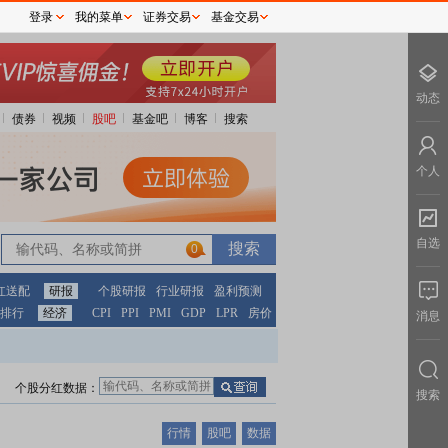
登录
我的菜单
证券交易
基金交易
动态
债券
视频
股吧
基金吧
博客
搜索
个人
自选
0
红送配
研报
个股研报
行业研报
盈利预测
排行
经济
CPI
PPI
PMI
GDP
LPR
房价
消息
个股分红数据：
搜索
行情
股吧
数据