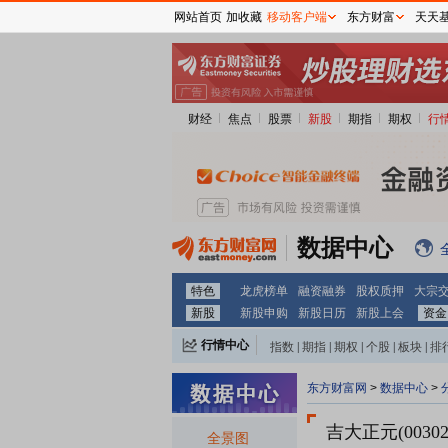
网站首页
加收藏
移动客户端
东方财富
天天
财经
焦点
股票
新股
期指
期权
行
数据中心
特色
龙虎榜单
融资融券
股权质押
大宗
新股
新股申购
新股日历
新股上会
资金
行情中心
指数
|
期指
|
期权
|
个股
|
板块
|
排
东方财富网
>
数据中心
>
吉大正元(00302
全景图