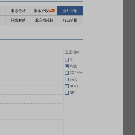
股东分析
股东户数
分红送配
限售解禁
股东增减持
行业研报
主图指标
无
均线
EXPMA
SAR
BOLL
BBI