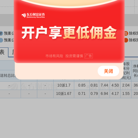
预案公布日
股权登记日
除权
预案公布日前一交易日
股权登记日前一交易日
除权
列表
历次分红派息与涨跌幅表现
每股
送转股份
现金分红
每股
每股
每股
净
未分
收益
净资
公积
同
配利
现金分红比
股息率
送转总比例
送股比例
转股比例
(元)
产(元)
金(元)
长
润(元)
例
（%）
-
-
-
10派1.7
0.85
0.81
7.44
4.50
2.04
36
-
-
-
10派1.67
0.71
0.79
6.94
4.17
1.55
20