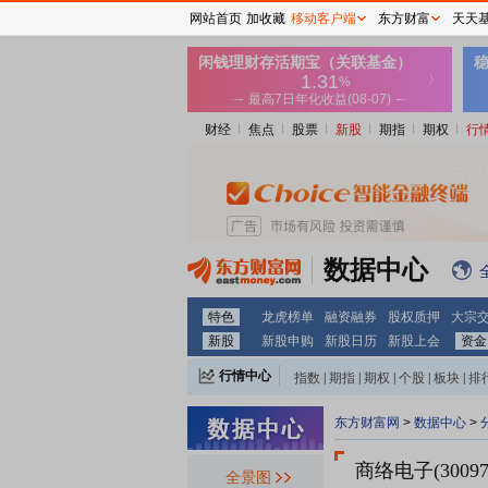
网站首页
加收藏
移动客户端
东方财富
天天
财经
焦点
股票
新股
期指
期权
行
数据中心
特色
龙虎榜单
融资融券
股权质押
大宗
新股
新股申购
新股日历
新股上会
资金
行情中心
指数
|
期指
|
期权
|
个股
|
板块
|
排
东方财富网
>
数据中心
>
商络电子(30097
全景图