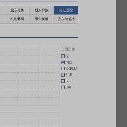
股东分析
股东户数
分红送配
机构调研
限售解禁
股东增减持
主图指标
无
均线
EXPMA
SAR
BOLL
BBI