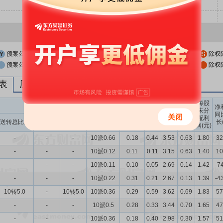
预案公布日
股权登记日
除权
预案公布日前一交易日
股权登记日前一交易日
除权
列表
历次分红派息与涨跌幅表现
每股
送转股份
现金分红
每股
每股
每股
净
未分
收益
净资
公积
同
配利
现金分红比
股息率
送转总比例
送股比例
转股比例
(元)
产(元)
金(元)
长
润(元)
例
（%）
-
-
-
10派0.66
0.18
0.44
3.53
0.63
1.80
32
-
-
-
10派0.12
0.11
0.11
3.15
0.63
1.40
10
-
-
-
10派0.11
0.10
0.05
2.69
0.14
1.42
-7
-
-
-
10派0.22
0.31
0.21
2.67
0.13
1.39
-4
10转5.0
-
10转5.0
10派0.36
0.29
0.59
3.62
0.69
1.83
57
-
-
-
10派0.5
0.28
0.33
3.44
0.70
1.65
47
-
-
-
10派0.36
0.18
0.40
2.98
0.30
1.57
51