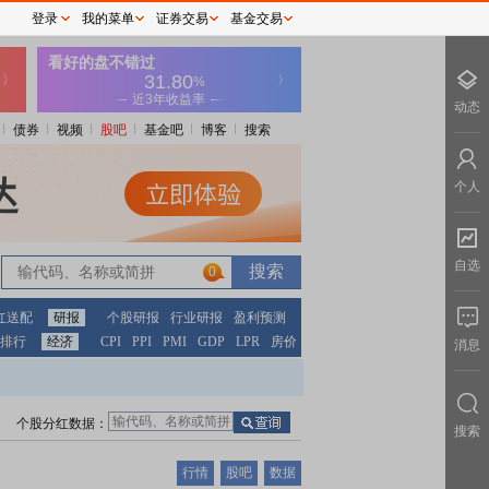
登录
我的菜单
证券交易
基金交易
动态
债券
视频
股吧
基金吧
博客
搜索
个人
自选
0
红送配
研报
个股研报
行业研报
盈利预测
排行
经济
CPI
PPI
PMI
GDP
LPR
房价
消息
个股分红数据：
搜索
行情
股吧
数据