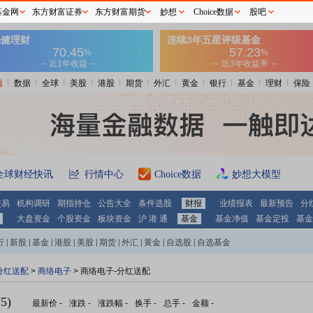
基金网
东方财富证券
东方财富期货
妙想
Choice数据
股吧
情
数据
全球
美股
港股
期货
外汇
黄金
银行
基金
理财
保险
全球财经快讯
行情中心
Choice数据
妙想大模型
交易
机构调研
期指持仓
公告大全
条件选股
财报
业绩报表
最新预告
分
大盘资金
个股资金
板块资金
沪 港 通
基金
基金净值
基金定投
基金
行
|
新股
|
基金
|
港股
|
美股
|
期货
|
外汇
|
黄金
|
自选股
|
自选基金
分红送配
>
商络电子
> 商络电子-分红送配
5)
最新价
-
涨跌
-
涨跌幅
-
换手
-
总手
-
金额
-